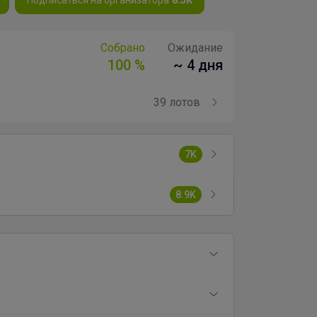
Собрано
Ожидание
100 %
~ 4 дня
39 лотов
7K
8.9K