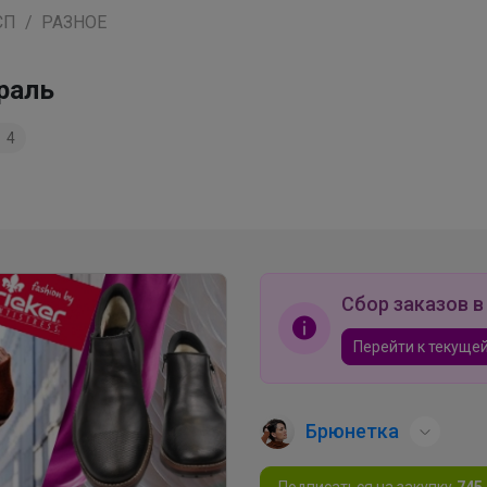
СП
РАЗНОЕ
раль
4
Сбор заказов в
Перейти к текущей
Брюнетка
Подписаться на закупку
745