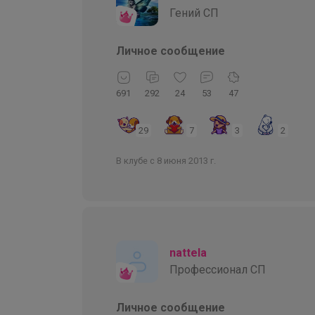
Гений СП
Личное сообщение
691
292
24
53
47
29
7
3
2
В клубе с 8 июня 2013 г.
nattela
Профессионал СП
Личное сообщение