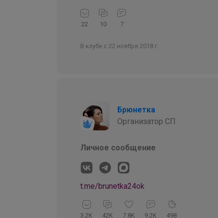
22
10
7
В клубе с 22 ноября 2018 г.
Брюнетка
Организатор СП
Личное сообщение
t.me/brunetka24ok
3.2K
42K
7.8K
9.2K
498