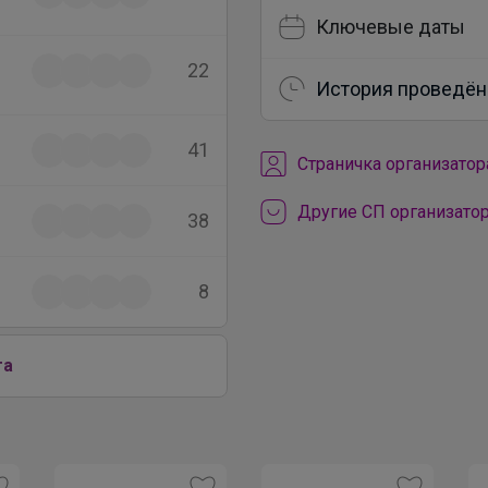
Ключевые даты
22
История проведён
41
Cтраничка организатор
Другие СП организато
38
8
га