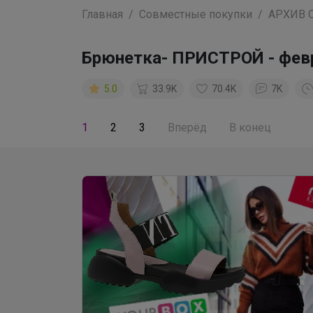
Главная
Совместные покупки
АРХИВ 
Брюнетка- ПРИСТРОЙ - фев
5.0
33.9K
70.4K
7K
1
2
3
Вперёд
В конец