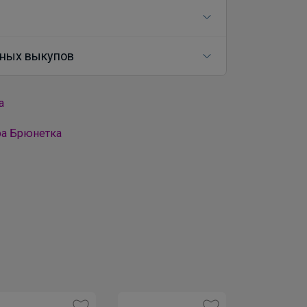
ных выкупов
а
ра Брюнетка