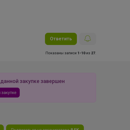
Ответить
Показаны записи
1-10
из
27
.
 данной закупке завершен
 закупке
Подписаться на организатора
8.5K