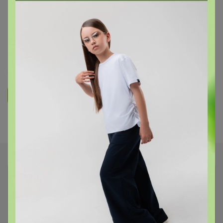
ТОВАРЫ ДЛЯ ДЕТЕЙ
СП13 НЕСКУЧНЫЕ ИГРЫ - Игрушки
которые нравятся детям
611
8.4K
1
22
Ответить
Показаны записи
1-4
из
4
.