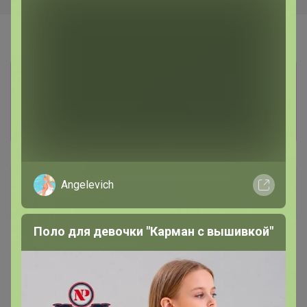
Информация о заказах доступна
лишь членам клуба
Показать
Калинka
Angelevich
Кандидат в магистры
Поло для девочки "Карман с вышивкой"
15 мая, 2019 12:58
на какой стадии закупка?