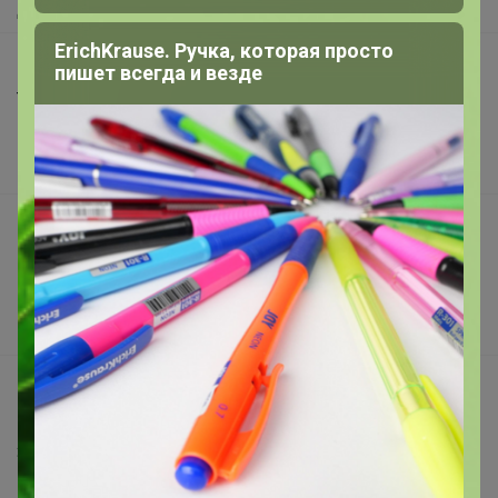
Доставка
ErichKrause. Ручка, которая просто
Шоурумы
пишет всегда и везде
Торговые марки
Наша команда
В наличии
Подарочные сертификаты
Реклама на сайте
Поставщикам
Вакансии
support@24-ok.ru
Написать в поддержку
Защита покупателя
Помощь