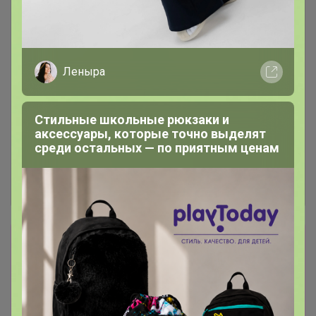
Леныра
Стильные школьные рюкзаки и
аксессуары, которые точно выделят
среди остальных — по приятным ценам
Сбор заказов в данной закупке
завершен.
К сожалению организатор еще не открыл
новую. Подпишитесь на новости закупки,
чтобы быть в курсе её открытия!