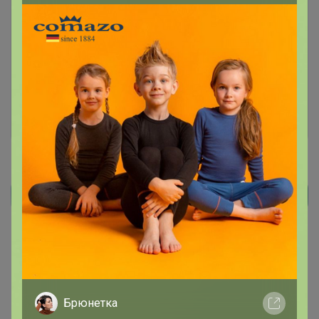
Чтобы ответить или задать вопрос
необходимо авторизоваться на сайте
Это займет меньше минуты
Войти
Зарегистрироваться
Реклама
Как здесь все устроено?
Как сделать заказ?
Как получить?
Брюнетка