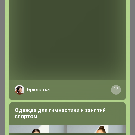
Условия участия
Ключевые даты
История проведённых выкупов
Cтраничка организатора
Брюнетка
Другие СП организатора Эмилия!
Сайт закупки
Одежда для гимнастики и занятий
Хиты продаж
спортом