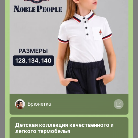
Эмилия!
Золотой организатор
16 мая, 2019 22:02
Калинka
, ждем счет. Очередь
Показаны записи
1-4
из
4
.
Брюнетка
Детская коллекция качественного и
легкого термобелья