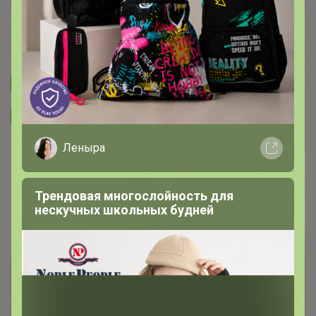
Эмилия!
Подписаться на закупку
Подписаться на организатора
2.7K
Леныра
В архиве
Собрано
—
71 %
Трендовая многослойность для
нескучных школьных будней
~ 22 дня
Ожидание
Комментарии к лотам
1
Отзывы участников
117