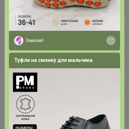
Показать
161171
Великий магистр
Эмилия!
Туфли на сменку для мальчика
12 января, 2019 02:56
Здравствуйте. У меня два недосыла в Финских
закупках (в СП162 и в СП163). Свои заявки на возврат
я там удалить уже не могу. Отмените их, если это
возможно, и учтите пожалуйста в здешнем заказе.
Заранее спасибо.
МЁД