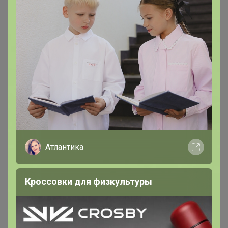
МЁД
, здравствуйте! А можно фиксацию снять с
Женские трусики Berrak 11249? Выбирая, тут же
зафиксировались. Мне размер этот не подойдет.
Или подскажите, пожалуйста, на какой ОБ размер
L/XL? Был бы М/L вопросов бы не возникло
161171
Великий магистр
Атлантика
18 февраля, 2019 14:47
Кроссовки для физкультуры
Здравствуйте. А мы получим заказы к 23 февраля?
Или искать мужу другой подарок?