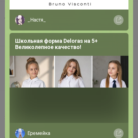
Шоурумы
_Настя_
Торговые марки
Наша команда
В наличии
Школьная форма Deloras на 5+
Великолепное качество!
Подарочные сертификаты
Реклама на сайте
Поставщикам
Вакансии
support@24-ok.ru
Написать в поддержку
Защита покупателя
Помощь
Еремейка
О нас