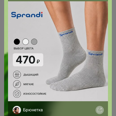
— "МЁД"
Показаны записи
1-10
из
10
.
Брюнетка