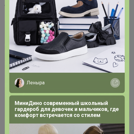
большой.
МЁД
Магистр
17 января, 2019 00:53
Prettywoman
, пойдемте в личку разбираться, что я там
пложила
Леныра
Шухина
МиниДино современный школьный
Любитель СП
гардероб для девочек и мальчиков, где
комфорт встречается со стилем
17 января, 2019 23:45