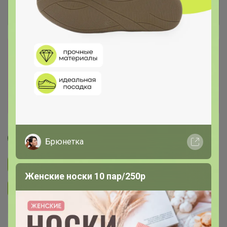
Сбор заказов в данной закупке
завершен.
К сожалению организатор еще не открыл
новую. Подпишитесь на новости закупки,
чтобы быть в курсе её открытия!
МЁД
Брюнетка
Подписаться на закупку
1.2K
Женские носки 10 пар/250р
Подписаться на организатора
3.9K
В архиве
Собрано