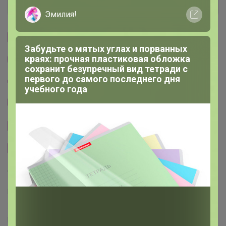
История проведённых выкупов
Эмилия!
Cтраничка организатора
Забудьте о мятых углах и порванных
краях: прочная пластиковая обложка
Другие СП организатора МЁД
сохранит безупречный вид тетради с
первого до самого последнего дня
Пристрой организатора МЁД
учебного года
Тема отзывов
Сайт закупки
Размерная сетка
Торговые марки
Berrak™
Oztas™
Donella™
Orkide™
Penti™
Kota™
X-lady™
Berland™
Bross™
Ozkan™
Fapi™
Pijamoni™
Belinay™
Emek™
MissElit™