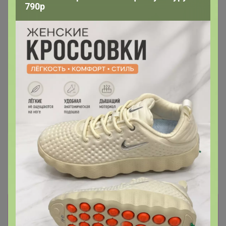
790р
741р
741р
Мягкая игрушка-
Мягкая игрушка-
обнимашка- сплюшка
обнимашка- сплюшка
Альпака 45 см, фиолетовая
Альпака/ Лама 45 см,
розовая
Информация о заказах доступна
лишь членам клуба