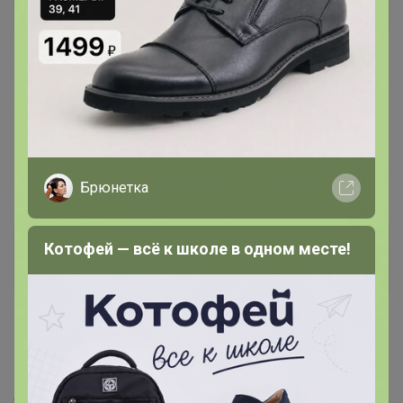
Магистр
13 января, 2019 11:27
161171
,
я формы удалю, вам нужно указать ваши
переносы в строке переплата, она находится при
выборе банка
Брюнетка
Prettywoman
Котофей — всё к школе в одном месте!
Великий магистр
16 января, 2019 19:11
МЁД
, здравствуйте. А зачем вы мне пересорт по
артикулу положили в предыдущей СП? еще и размер