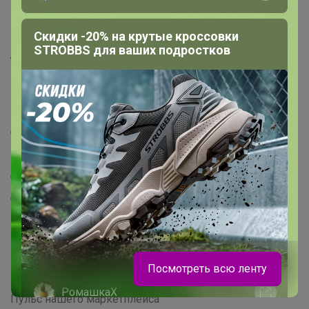
Все предложения
Скидки -20% на крутые кроссовки
STROBBS для ваших подростков
Анонсы
Новости
Поддержка альпак
Самое выгодное
Хиты продаж
Самое желанное
Самое быстрое
Начать зарабатывать с 24-ok
Picabox.ru - Лучшее место для ваших изображений
Посмотреть всю ленту
Розыгрыш - Генератор случайных чисел
РомашкаХ
Пульс нашего маркетплейса