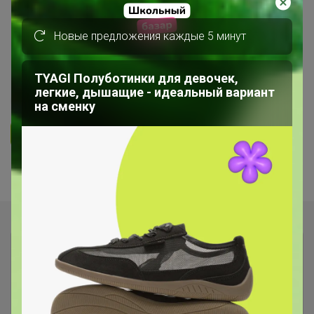
БЕЛЬЁ, КОЛГОТКИ, КУПАЛЬНИКИ
Новые предложения каждые 5 минут
СП143 Беррак Турция белье,
пижамы
TYAGI Полуботинки для девочек,
легкие, дышащие - идеальный вариант
5.0
48.2K
342.3K
2.2K
21
на сменку
Ответить
Показаны записи
1-10
из
10
.