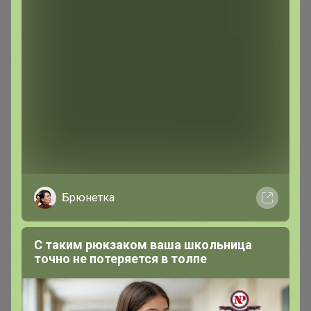
Брюнетка
626р
626р
С таким рюкзаком ваша школьница
точно не потеряется в толпе
Мягкая игрушка плюшевая
Мягкая игрушка плюшевая
мопс/ собака серый, 30 см
мопс/ собака белый, 30 см