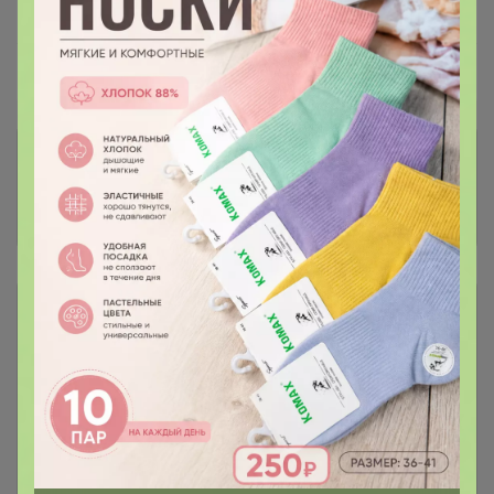
—
100 %
~ 21 день
Ожидание
Комментарии к лотам
2.2K
Отзывы участников
6.6K
Описание
Условия участия
Ключевые даты