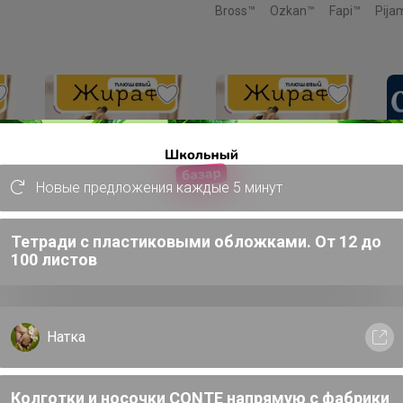
Bross™
Ozkan™
Fapi™
Pija
Новые предложения каждые 5 минут
Тетради с пластиковыми обложками. От 12 до
100 листов
735р
972р
1
Мягкая плюшевая
Мягкая плюшевая
Ин
игрушка Милый
игрушка Милый
иг
Жираф, 50 см
Жираф, 60 см
ка
Са