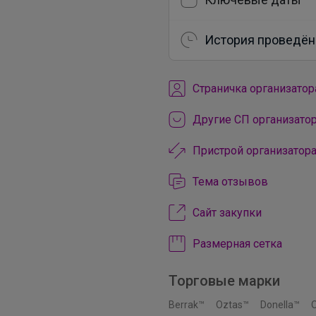
История проведён
Cтраничка организатор
Другие СП организато
Пристрой организатор
Тема отзывов
Сайт закупки
Размерная сетка
Торговые марки
Berrak™
Oztas™
Donella™