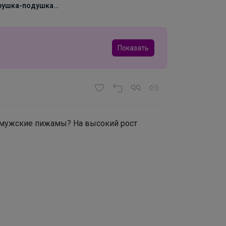
рушка-подушка
лая корги, 80 см
Показать
а мужские пижамы? На высокий рост