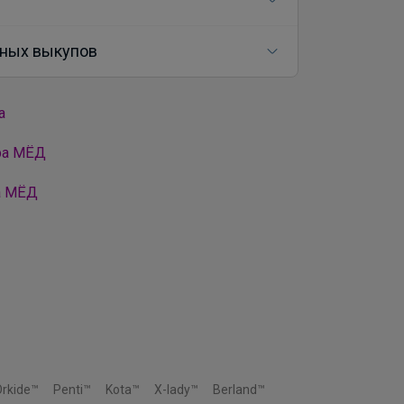
ных выкупов
а
ра МЁД
а МЁД
Orkide™
Penti™
Kota™
X-lady™
Berland™