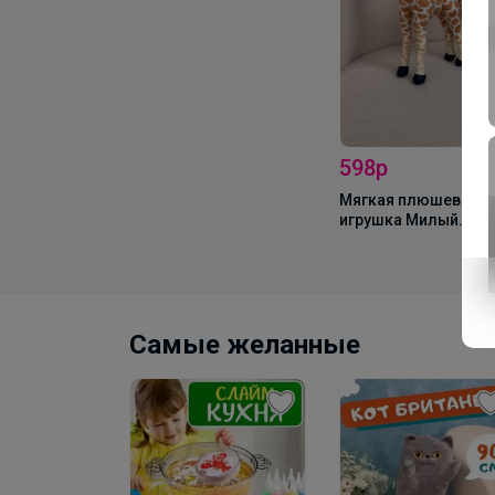
598р
рушка
Мягкая плюшевая
 мопс/
игрушка Милый
лый, 30 см
Жираф, 40 см
Самые желанные