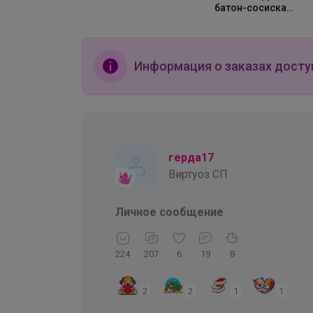
Милый
батон-сосиска
 см
Британец, 90 см
Информация о заказах досту
герда17
Виртуоз СП
Личное сообщение
224
207
6
19
8
2
2
1
1