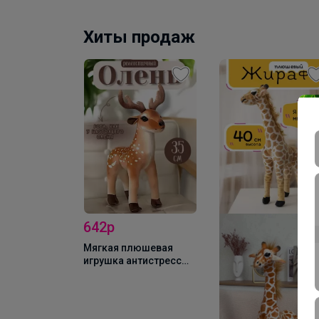
Хиты продаж
642р
Мягкая плюшевая
игрушка антистресс
Лось/ Олень, 35 см