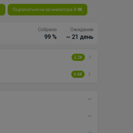
K
Подписаться на организатора
3.9K
Собрано
Ожидание
99 %
~ 21 день
2.2K
6.6K