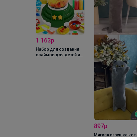
1 163р
Набор для создания
слаймов для детей и
взрослых, слайм-
кухня зеленая
897р
люшевая
Мягкая игрушка кот