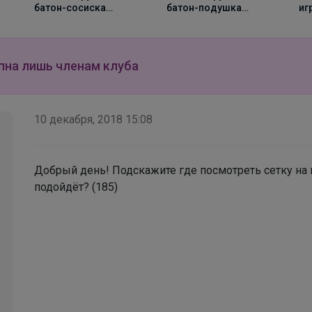
батон-сосиска
батон-подушка
иг
Вейла
Британец, 110 см
Веселая Корги, 70 см
Ми
Большой ассортимент школьных рюкзаков
пна лишь членам клуба
10 декабря, 2018 15:08
Добрый день! Подскажите где посмотреть сетку н
подойдёт? (185)