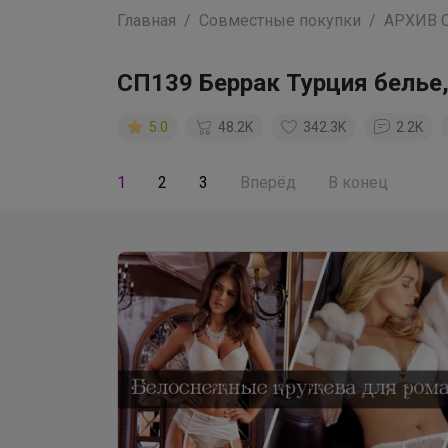
Главная
Совместные покупки
АРХИВ 
СП139 Беррак Турция бель
5.0
48.2K
342.3K
2.2K
1
2
3
Вперёд
В конец