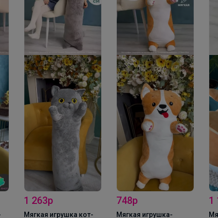
Натка
Колготки и носочки CONTE напрямую с фабрики
1 263р
748р
1
-
Мягкая игрушка кот-
Мягкая игрушка-
Мя