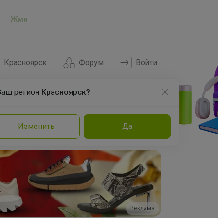
Жми
Красноярск
Форум
Войти
Ваш регион
Красноярск?
Нравится
Заказы
Изменить
Да
и
Команда
Торговые марки
Эксперты
Реклама