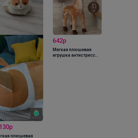
642р
972р
Мягкая плюшевая
Мягкая плю
игрушка антистресс
игрушка Ми
Лось/ Олень, 35 см
Жираф, 60 с
 130р
гкая плюшевая