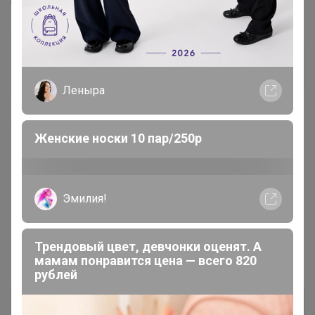
Спасибо ,подписала.
МЁД
Магистр
Леныра
4 ноября, 2018 20:02
Женские носки 10 пар/250р
Эмилия!
1
2
Трендовый цвет, девчонки оценят. А
Показаны записи
1-10
из
18
.
мамам понравится цена — всего 820
рублей