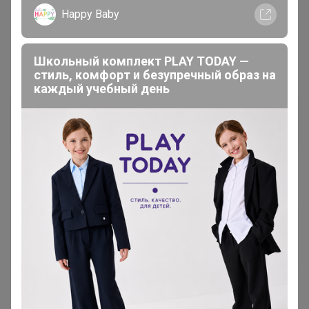
Happy Baby
1
3 ноября, 2018 19:11
Школьный комплект PLAY TODAY —
ЮляВин
, в комментарии к заказу подпишите
стиль, комфорт и безупречный образ на
каждый учебный день
ЮляВин
Гений СП
4 ноября, 2018 10:32
ЮляВин
, в комментарии к заказу подпишите
— "МЁД"