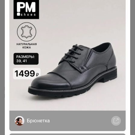
Eni81
,
отгрузка 24.10 10 дней в пути
ЮляВин
Гений СП
1 ноября, 2018 21:07
МЁД
,
https://alehan.ru/catalog/termodevoch/termodevoch_berra
k850/
откройте пожалуйста.
МЁД
Брюнетка
Магистр