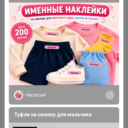
Eni81
Мастер СП
1 ноября, 2018 13:27
МЁД
, Здравствуйте. Подскажите после отгрузки
сколько по времени идет ?Жду сп 132.
МЁД
Настасья!
Магистр
Туфли на сменку для мальчика
1
1 ноября, 2018 16:51