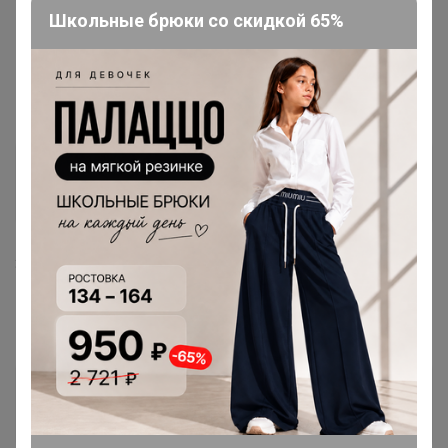
Школьные брюки со скидкой 65%
1
1 ноября, 2018 21:37
ЮляВин
, открыла
ЮляВин
Гений СП
3 ноября, 2018 19:05
МЁД
, можно поменять размер
я ошиблась
МЁД
Магистр