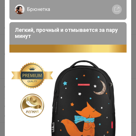
Защита покупателя
Брюнетка
Помощь
О нас
Легкий, прочный и отмывается за пару
минут
Все предложения
Анонсы
Новости
Поддержка альпак
Самое выгодное
Хиты продаж
Самое желанное
Самое быстрое
Начать зарабатывать с 24-ok