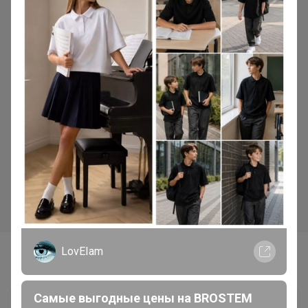
626р
626р
Мягкая игрушка плюшевая
Мягкая игрушка плюшевая
мопс/ собака серый, 30 см
мопс/ собака белый, 30 см
LovEIam
Самые желанные
Самые выгодные цены на BROSTEM