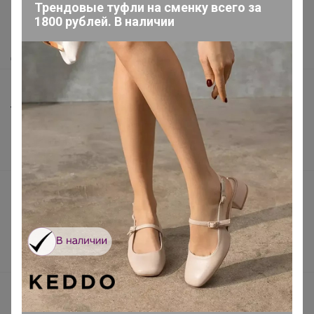
Трендовые туфли на сменку всего за
Как сделать заказ?
1800 рублей. В наличии
Как получить?
Доставка
Шоурумы
Торговые марки
Наша команда
В наличии
Подарочные сертификаты
Реклама на сайте
Поставщикам
Вакансии
support@24-ok.ru
Написать в поддержку