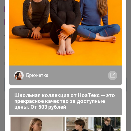
Сайт закупки
Размерная сетка
Торговые марки
Berrak™
Oztas™
Donella™
Orkide™
Penti™
Kota™
X-lady™
Berland™
Bross™
Ozkan™
Fapi™
Pijamoni™
Belinay™
Emek™
MissElit™
Брюнетка
Школьная коллекция от НоаТекс — это
Хиты продаж
прекрасное качество за доступные
цены. От 503 рублей