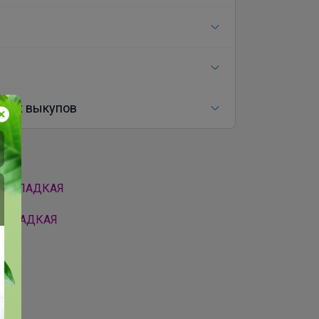
ных выкупов
а
ора СЛАДКАЯ
ра СЛАДКАЯ