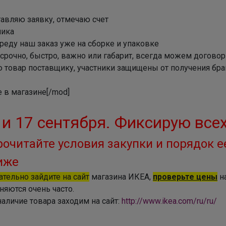
тавляю заявку, отмечаю счет
ника
Алекса
среду наш заказ уже на сборке и упаковке
 срочно, быстро, важно или габарит, всегда можем договор
 товар поставщику, участники защищены от получения брака
Стильные годы — чудесные с Happywear!
 в магазине[/mod]
 и 17 сентября. Фиксирую всех
рочитайте условия закупки и порядок е
иже
ательно зайдите на сайт
магазина ИКЕА,
проверьте цены
на
няются очень часто.
аличие товара заходим на сайт:
http://www.ikea.com/ru/ru/