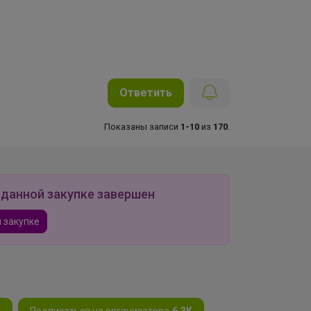
Ответить
Показаны записи
1-10
из
170
.
 данной закупке завершен
 закупке
K
Подписаться на организатора
6.3K