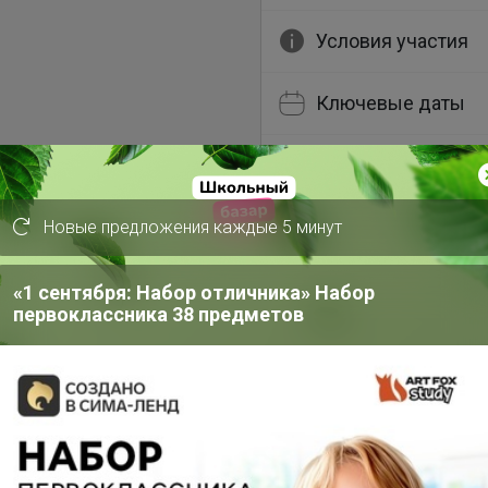
Условия участия
Ключевые даты
История проведён
Новые предложения каждые 5 минут
Cтраничка организатор
Другие СП организат
«1 сентября: Набор отличника» Набор
первоклассника 38 предметов
Пристрой организато
Тема отзывов
Сайт закупки