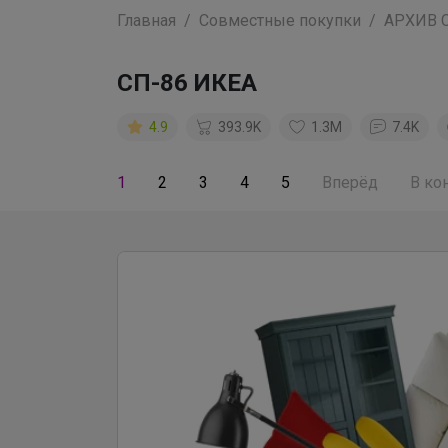
Главная
Совместные покупки
АРХИВ 
СП-86 ИКЕА
4.9
393.9K
1.3M
7.4K
1
2
3
4
5
Вперёд
В ко