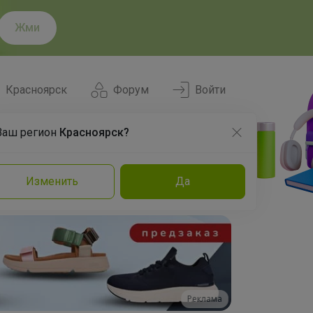
Жми
Красноярск
Форум
Войти
Ваш регион
Красноярск?
Нравится
Заказы
Изменить
Да
и
Команда
Торговые марки
Эксперты
Реклама