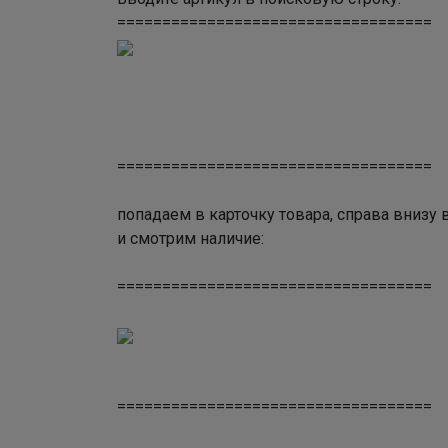
===================================
===================================
попадаем в карточку товара, справа вниз
и смотрим наличие:
===================================
===================================