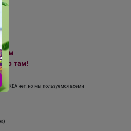
грам
рую там!
у ИКЕА нет, но мы пользуемся всеми
на)