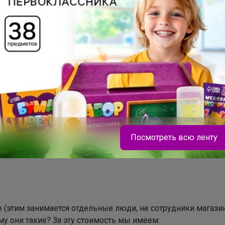
Торговые марки
ИКЕА™
IKEA™
писываемся на мою страницу в инста
ии, распродажи, новые закупки анонси
Посмотреть всю ленту
е ИКЕА-Новосибирск по ценам магазина, оптовых продаж 
не (этим занимается отдельные люди, не сотрудники магази
му они такие? За эту стоимость мы имеем: