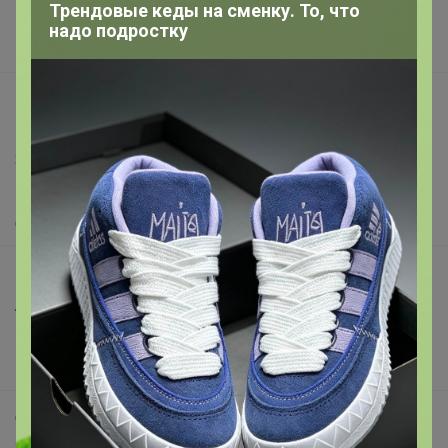
Трендовые кеды на сменку. То, что
Поставщикам
надо подростку
Вакансии
support@24-ok.ru
Написать в поддержку
Защита покупателя
Помощь
О нас
Все предложения
Анонсы
Новости
Поддержка альпак
Самое выгодное