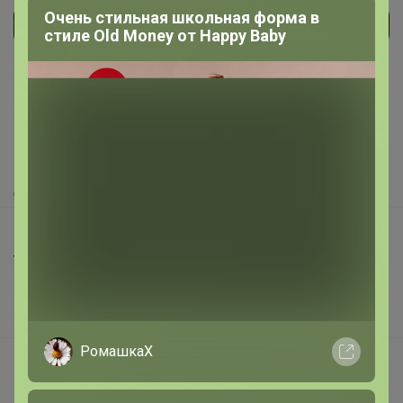
Очень стильная школьная форма в
стиле Old Money от Нappy Вaby
Реклама
Как здесь все устроено?
Как сделать заказ?
Как получить?
Доставка
Шоурумы
Торговые марки
Наша команда
В наличии
РомашкаХ
Подарочные сертификаты
Реклама на сайте