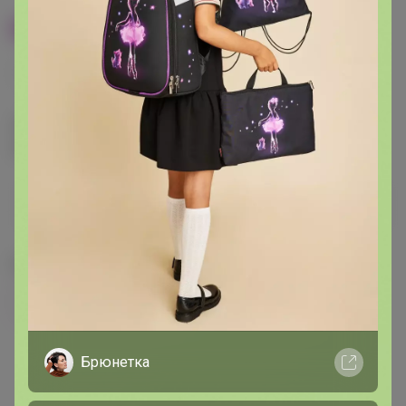
100% оригинал
У нас выгоднее
24
32
480
560
680
Эксклюзивный товар, доступен для
опытных пользователей 24-ok.ru
от 248 680,40р
Орг.
480,40р
486 320,40р
Доставка
260,80р
Цвет
Фиолетовый
Зелёный
Розовый
Брюнетка