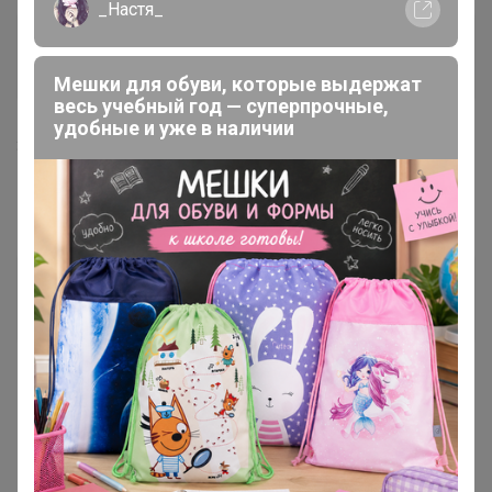
_Настя_
Надюха88
Фанат СП
Мешки для обуви, которые выдержат
весь учебный год — суперпрочные,
удобные и уже в наличии
3 июня, 2018 12:55
нюр@
, можете замерить Детский рюкзак?
Ольга Р
Магистр
7 июня, 2018 16:36
нюр@
Мне 15 рублей нужно оплачивать?