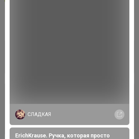
В архиве
—
Комментарии к лотам
1.1K
Отзывы участников
964
Условия участия
Ключевые даты
СЛАДКАЯ
История проведённых выкупов
ErichKrause. Ручка, которая просто