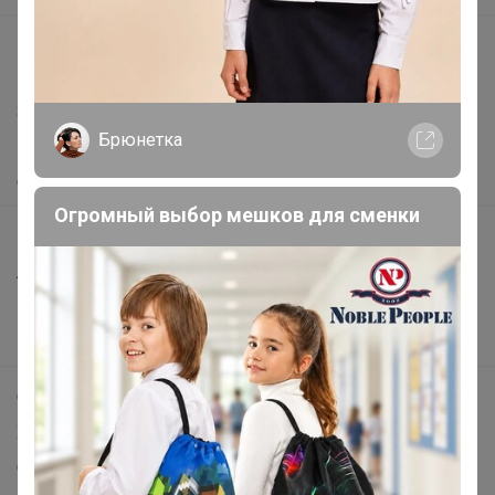
support@24-ok.ru
Написать в поддержку
Защита покупателя
Брюнетка
Помощь
О нас
Огромный выбор мешков для сменки
Все предложения
Анонсы
Новости
Поддержка альпак
Самое выгодное
Хиты продаж
Самое желанное