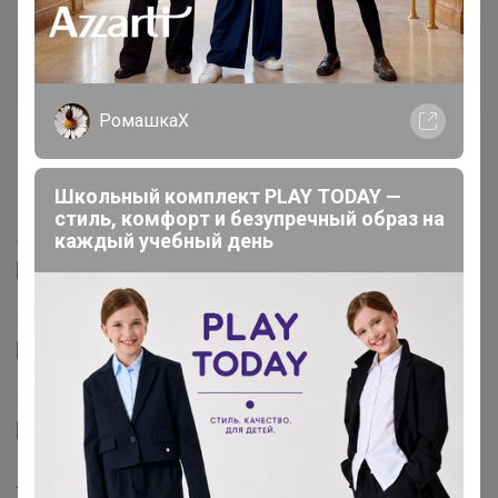
нюр@
Мастер СП
РомашкаХ
13 июня, 2018 17:59
Школьный комплект PLAY TODAY —
ЕЛЕНАTKTYF
,
стиль, комфорт и безупречный образ на
каждый учебный день
Фёрст Мэйт
Хоста белоокаймленная
Хоста вздутая
Ауреум Макулата