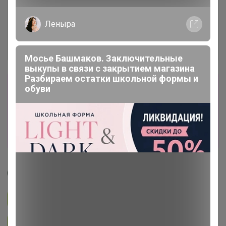
Леныра
Мосье Башмаков. Заключительные
выкупы в связи с закрытием магазина
Разбираем остатки школьной формы и
Сбор заказов в данной закупке
обуви
завершен.
К сожалению организатор еще не открыл
новую. Подпишитесь на новости закупки,
чтобы быть в курсе её открытия!
нюр@
Подписаться на закупку
Подписаться на организатора
714