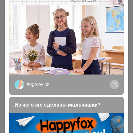
нюр@
, а хосточки не могли бы сегодня закинуть в цр, я
бы завтра посадила бы уже их?)))
нюр@
Мастер СП
15 июня, 2018 16:49
ЕЛЕНАTKTYF
, к сожалению, не получится - только на
Angelevich
четверг планируем развоз
Из чего же сделаны мальчишки?
1
2
3
Показаны записи
1-10
из
24
.