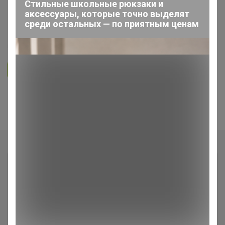
Стильные школьные рюкзаки и
аксессуары, которые точно выделят
Пристрой от нюр@. ИЮНЬ
среди остальных — по приятным ценам
5.0
11.8K
30.8K
1.1K
Ответить
1
2
3
Показаны записи
1-10
из
24
.