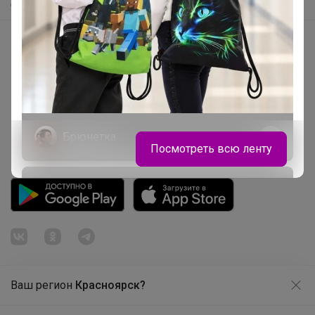
Самое быстрое
Начать зарабатывать с 24-ok
Picabox.ru - Лучшее место для ваших изображений
Розыгрыш - Генератор случайных чисел
Пульс нашего маркетплейса
Укорачиватель ссылок
Брюнетка
Посмотреть всю ленту
Туфли на сменку для мальчика
Ваш регион
Красноярск?
Продолжая использовать этот сайт и нажимая кнопку
«Принять», вы даёте согласие на обработку файлов
© ООО "Лявита", ОГРН 1122468054070, 2012 - 2026
cookie