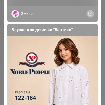
Как здесь все устроено?
Эмилия!
Как сделать заказ?
Как получить?
Блузка для девочки "Бантики"
Доставка
Шоурумы
Торговые марки
Наша команда
В наличии
Подарочные сертификаты
Реклама на сайте
Поставщикам
Вакансии