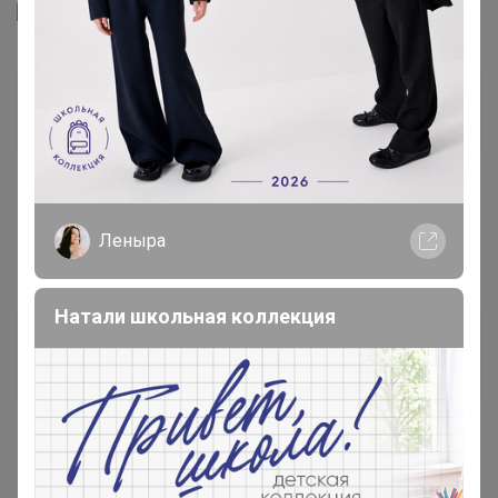
ЕЛЕНАTKTYF
Великий магистр
13 июня, 2018 23:18
Леныра
нюр@
, мне как на первом фото с белой каемочкой
Натали школьная коллекция
ЕЛЕНАTKTYF
Великий магистр
15 июня, 2018 13:13