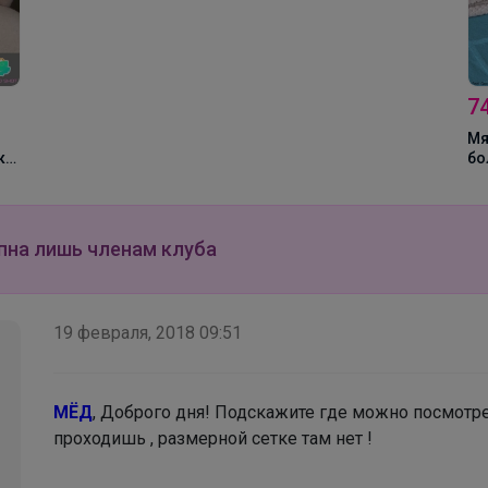
Брюнетка
7
Кроссовки для подростков
Мя
ка
бо
,
ме
ми
пна лишь членам клуба
19 февраля, 2018 09:51
МЁД
, Доброго дня! Подскажите где можно посмотре
проходишь , размерной сетке там нет !