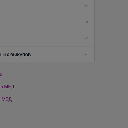
ных выкупов
а
ра МЁД
а МЁД