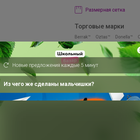
Размерная сетка
Торговые марки
Berrak™
Oztas™
Donella™
Bross™
Ozkan™
Fapi™
Pija
Новые предложения каждые 5 минут
Из чего же сделаны мальчишки?