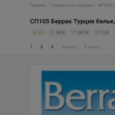
Главная
Совместные покупки
АРХИВ 
СП105 Беррак Турция белье,
5.0
48.2K
342.3K
2.2K
1
2
3
Вперёд
В конец