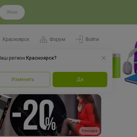
Жми
Красноярск
Форум
Войти
Ваш регион
Красноярск?
Нравится
Заказы
Изменить
Да
и
Команда
Торговые марки
Эксперты
Реклама