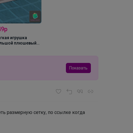
49р
гкая игрушка
льшой плюшевый
дведь, Белый
шка, 60 см
Показать
ть размерную сетку, по ссылке когда