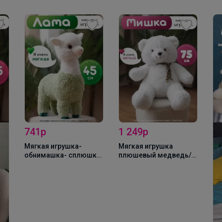
741р
1 249р
Мягкая игрушка-
Мягкая игрушка
обнимашка- сплюшка
плюшевый медведь/
Альпака/ лама 45 см,
мишка белый, 75 см
зеленая