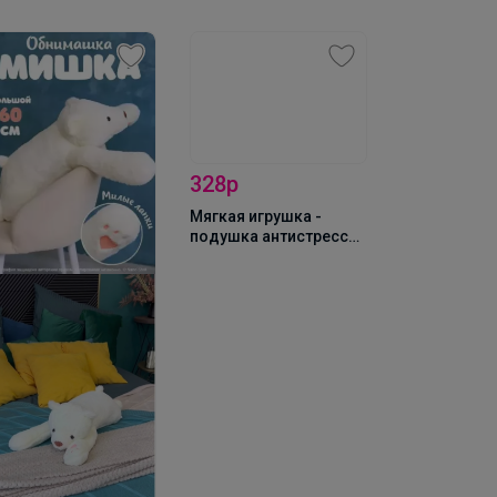
328р
2 354р
Мягкая игрушка -
Мягкая игру
подушка антистресс
подушка ан
Котоакула, 30 см
Котоакула, 