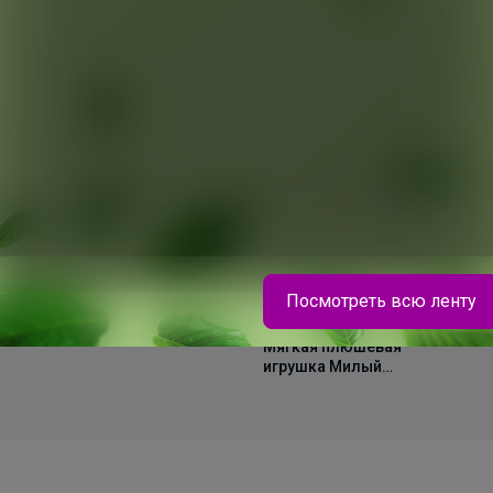
642р
7
Мягкая плюшевая
Мя
игрушка антистресс
иг
Лось/ Олень, 35 см
Жи
Посмотреть всю ленту
598р
Мягкая плюшевая
игрушка Милый
Bonditka
Жираф, 40 см
Блузка для девочки трикотажная с коротким
рукавом "Воротник в стразах"