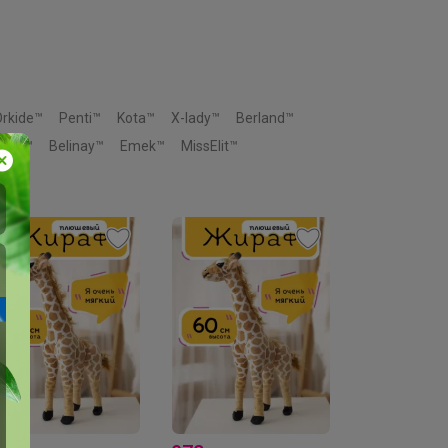
Orkide™
Penti™
Kota™
X-lady™
Berland™
moni™
Belinay™
Emek™
MissElit™