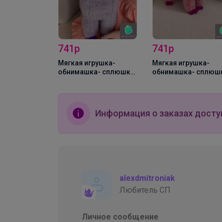
741р
741р
Мягкая игрушка-
Мягкая игрушка-
обнимашка- сплюшка
обнимашка- сплюш
Альпака 45 см,
Альпака/ Лама 45 см
фиолетовая
розовая
Информация о заказах досту
alexdmitroniak
Любитель СП
Личное сообщение