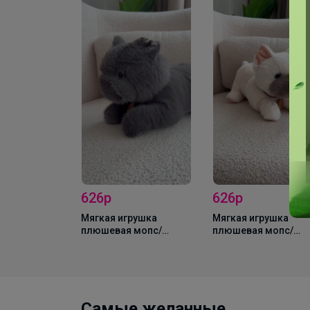
вная
узыкальная
аттракцион,
озрения
626р
626р
Мягкая игрушка
Мягкая игрушка
плюшевая мопс/
плюшевая мопс/
собака серый, 30 см
собака белый, 30 см
Самые желанные