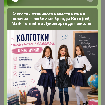
1
2
Колготки отличного качества уже в
Показаны записи
1-10
из
16
.
наличии — любимые бренды Котофей,
Mark Formelle и Лукоморье для школы
Чтобы ответить или задать вопрос
необходимо авторизоваться на сайте
Это займет меньше минуты
Войти
Зарегистрироваться