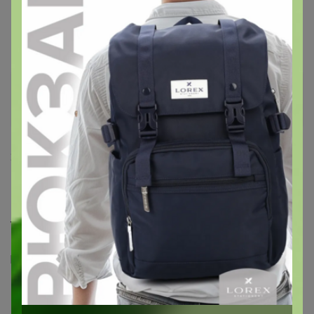
saloh
,
litkinasn
Великий магистр
28 мая, 2017 18:02
МЁД
, девочки подскажите пожалуйста хочу взять
пижаму сыну, ростом мы 131см 8 лет, среднего
телосложения. Какой размер взять 7-8 или 9-10 лет.
Кто брал подскажите пожалуйста, как таковую
размерную сетку не нашла, боюсь ошибиться.
Вайбер - жми и задавай вопросы! Мой номер 89831650367