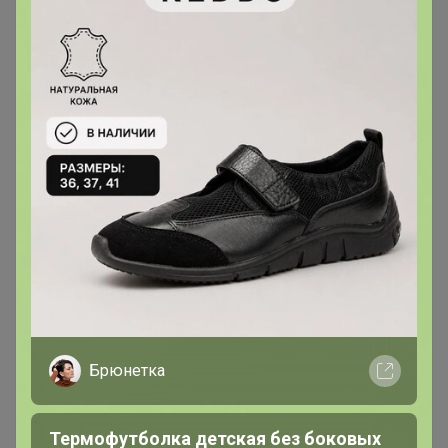
Брюнетка
Термофутболка детская без боковых