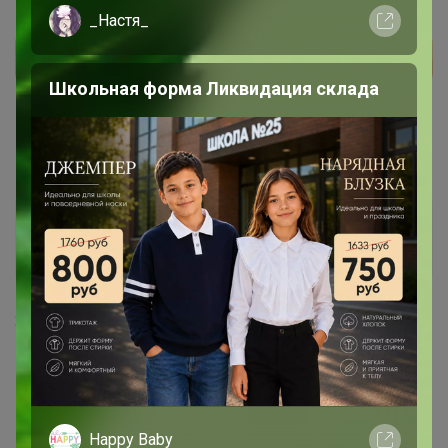
_Настя_
Школьная форма Ликвидация склада
МЁД
Магистр
29 мая, 2017 13:08
litkinasn
,
мне кажется 9-10, но могу ошибаться
Happy Baby