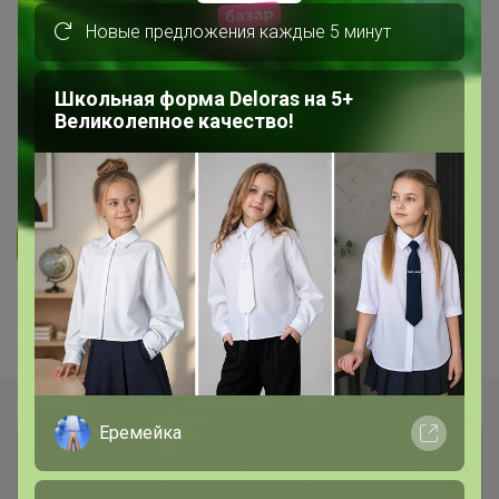
БЕЛЬЁ, КОЛГОТКИ, КУПАЛЬНИКИ
Новые предложения каждые 5 минут
СП78 Беррак Турция белье,
Школьная форма Deloras на 5+
пижамы - супер качество
Великолепное качество!
НОВИНКИ
5.0
48.2K
342.3K
2.2K
21
Ответить
1
2
Показаны записи
1-10
из
16
.
Еремейка