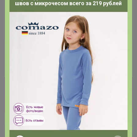
швов с микрочесом всего за 219 рублей
741р
741р
Мягкая игрушка-
Мягкая игрушка-
обнимашка- сплюшка
обнимашка- сплюшка
Альпака 45 см, фиолетовая
Альпака/ Лама 45 см,
розовая
Информация о заказах доступна
лишь членам клуба
Показать
scank