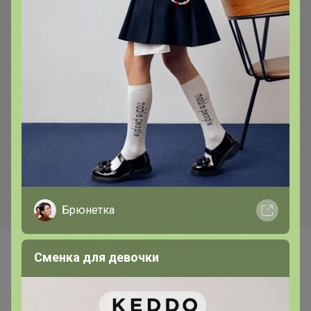
626р
626р
Мягкая игрушка плюшевая
Мягкая игрушка плюшевая
мопс/ собака серый, 30 см
мопс/ собака белый, 30 см
http://savepic.net/7084740.htm
мужская сетка
http://savepic.net/7080644.htm
женская сетка
Брюнетка
Сменка для девочки
Самые желанные