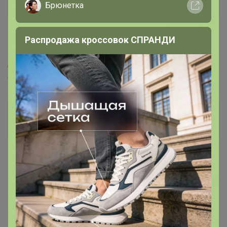
Виртуоз СП
Брюнетка
25 мая, 2017 15:51
Распродажа кроссовок СПРАНДИ
Добрый день, подскажите на ОГ -98 см размер L -
Женская майка Berrak 2129 - 2129 подойдет?
МЁД
Магистр
25 мая, 2017 21:45
scank
,
думаю вам нужен р L