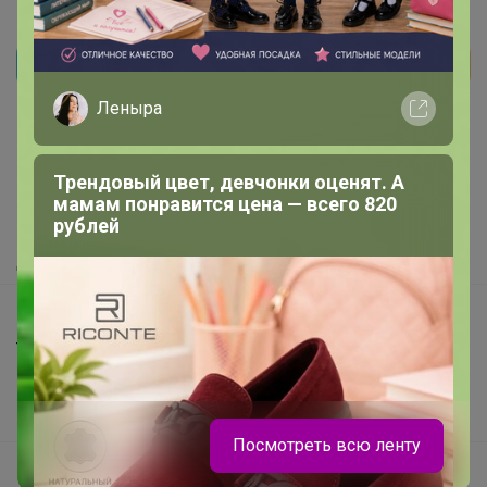
Реклама
Леныра
Как здесь все устроено?
Трендовый цвет, девчонки оценят. А
Как сделать заказ?
мамам понравится цена — всего 820
рублей
Как получить?
Доставка
Шоурумы
Торговые марки
Наша команда
В наличии
Посмотреть всю ленту
Подарочные сертификаты