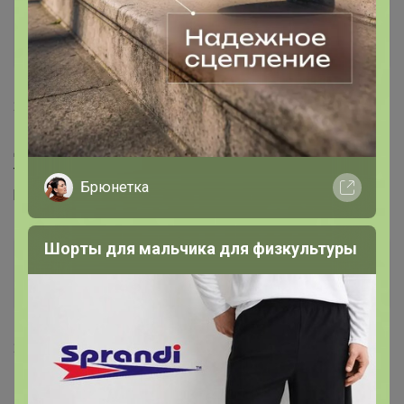
saloh
Виртуоз СП
26 мая, 2017 08:30
Добрый день ! Подскажите пожалуйста Мужские
трусы Berrak 4466 - 4466 размер m подойдут на 48
Брюнетка
размер.
Шорты для мальчика для физкультуры
МЁД
Магистр
26 мая, 2017 08:37
saloh
,