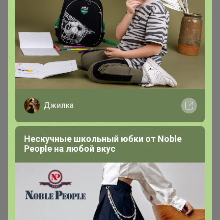
Джилка
Нескучные школьный юбки от Nоblе
Реoplе на любой вкус