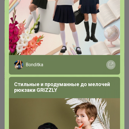
Торговые марки
Berrak™
Oztas™
Donella™
Orkide™
Penti™
Kota™
X-lady™
Berland™
Bross™
Ozkan™
Fapi™
Pijamoni™
Belinay™
Emek™
MissElit™
Bonditka
Хиты продаж
Стильные и продуманные до мелочей
рюкзаки GRIZZLY