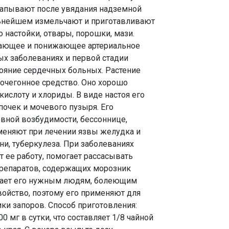
ыкапывают после увядания надземной
льнейшем измельчают и приготавливают
 настойки, отвары, порошки, мази.
ивающее и понижающее артериальное
ых заболеваниях и первой стадии
тояние сердечных больных. Растение
очегонное средство. Оно хорошо
ислоту и хлориды. В виде настоя его
очек и мочевого пузыря. Его
вной возбудимости, бессоннице,
именяют при лечении язвы желудка и
и, туберкулеза. При заболеваниях
ее работу, помогает рассасывать
 препаратов, содержащих морозник
елает его нужным людям, болеющим
войство, поэтому его применяют для
ки запоров. Способ приготовления:
 мг в сутки, что составляет 1/8 чайной