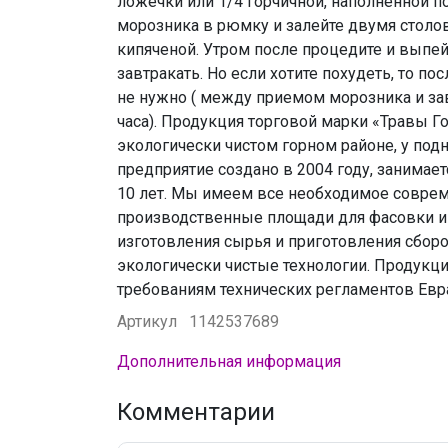
ложечки или 1/4 горчичной, наполненной по
морозника в рюмку и залейте двумя стол
кипяченой. Утром после процедите и выпей
завтракать. Но если хотите похудеть, то п
не нужно ( между приемом морозника и з
часа). Продукция торговой марки «Травы Г
экологически чистом горном районе, у под
предприятие создано в 2004 году, занимае
10 лет. Мы имеем все необходимое совре
производственные площади для фасовки и 
изготовления сырья и приготовления сборо
экологически чистые технологии. Продукц
требованиям технических регламентов Евр
Артикул
1142537689
Дополнительная информация
Комментарии