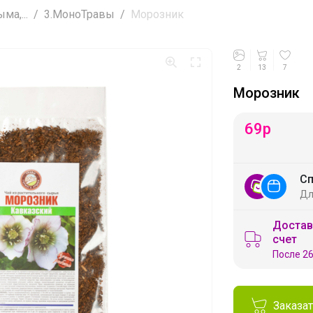
а,...
3.МоноТравы
Морозник
2
13
7
Морозник
69
р
Сп
Дл
Достав
счет
После 26
Заказа