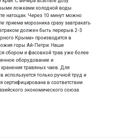
 края. С вечера всыпьте дозу
овыми ложками холодной воды
те натощак. Через 10 минут можно
осле приема морозника сразу завтракать
автраком должен быть перерыв 2-3
орного Крыма» производится в
ножия горы Ай-Петри. Наше
тся сбором и фасовкой трав уже более
менное оборудование и
хранения травяных чаев. Для
в используется только ручной труд и
ия сертифицирована в соответствии
азийского экономического союза.