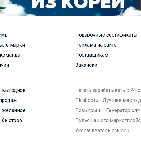
умы
Подарочные сертификаты
вые марки
Реклама на сайте
команда
Поставщикам
ичии
Вакансии
 выгодное
Начать зарабатывать с 24-o
продаж
Picabox.ru - Лучшее место
 желанное
Розыгрыш - Генератор слу
 быстрое
Пульс нашего маркетплейс
Укорачиватель ссылок