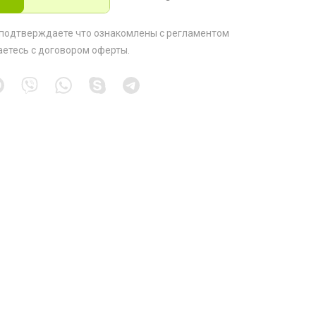
 подтверждаете что ознакомлены с
регламентом
аетесь с
договором оферты
.