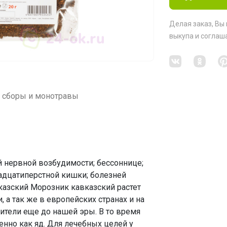
Делая заказ, Вы
выкупа
и соглаш
, сборы и монотравы
й нервной возбудимости; бессоннице;
надцатиперстной кишки; болезней
вказский Морозник кавказский растет
а так же в европейских странах и на
ители еще до нашей эры. В то время
нно как яд. Для лечебных целей у