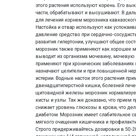
этого растения используют корень. Его в
части, обрабатывают и высушивают. В да
для лечения корнем морозника кавказского
Настойка и отвар используют как успока
давление средство при сердечно-сосудист
развития гипертонии, улучшают общее сос
морозник также применяют как хорошее м
выводит из организма мочевину, мочевую к
применяют при хронических заболеваниях п
назначают целители и при повышенной нер
истерии. Водные настои этого растения пр
двенадцатиперстной кишки, болезней печен
щитовидной железы морозник нормализует 
кисты и узлы. Так же доказано, что прием
снижает уровень глюкозы в крови, что д
диабетом. Морозник имеет слабительное с
мягкого очищения кишечника и профилакти
Строго придерживайтесь дозировки в 50-200