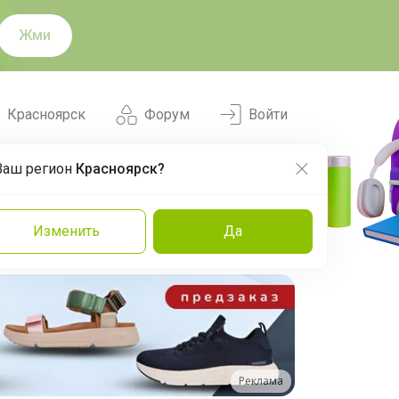
Жми
Красноярск
Форум
Войти
Ваш регион
Красноярск?
Нравится
Заказы
Изменить
Да
и
Команда
Торговые марки
Эксперты
Реклама