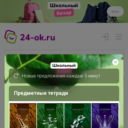
Жми
Новые предложения каждые 5 минут
Реклама
Предметные тетради
Главная
alenka
СП79 RomGil - белорусская...
Архив