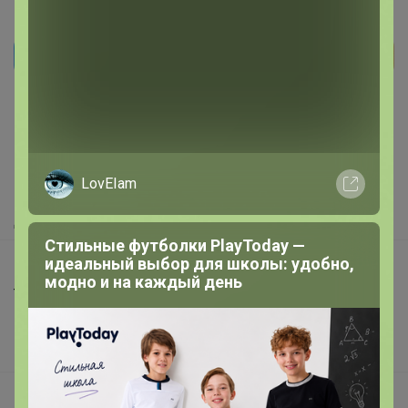
Реклама
Как здесь все устроено?
Как сделать заказ?
LovEIam
Как получить?
Доставка
Стильные футболки PlayToday —
идеальный выбор для школы: удобно,
Шоурумы
модно и на каждый день
Торговые марки
Наша команда
В наличии
Подарочные сертификаты