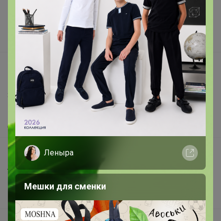
Реклама на сайте
Поставщикам
Вакансии
support@24-ok.ru
Написать в поддержку
Защита покупателя
Помощь
О нас
Все предложения
Леныра
Анонсы
Новости
Мешки для сменки
Поддержка альпак