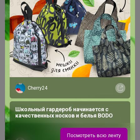
Самое выгодное
Хиты продаж
Самое желанное
Самое быстрое
Начать зарабатывать с 24-ok
Picabox.ru - Лучшее место для ваших изображений
Розыгрыш - Генератор случайных чисел
Пульс нашего маркетплейса
Укорачиватель ссылок
Cherry24
Школьный гардероб начинается с
качественных носков и белья BODO
Посмотреть всю ленту