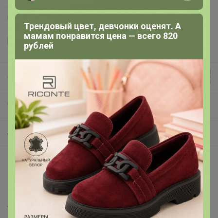
Делая заказ, Вы подтверждаете что ознакомлены с
регламентом выкупа
и соглашаетесь с
договором оферты
.
Трендовый цвет, девчонки оценят. А
мамам понравится цена — всего 820
рублей
alenka
СП79 RomGil - белорусская фабрика. Свитера и джемпера напрямую с фабрики.
Архив
Описание
Шерсть 30% ПАН 70%
Артикул
РВ0273-ШЕ5