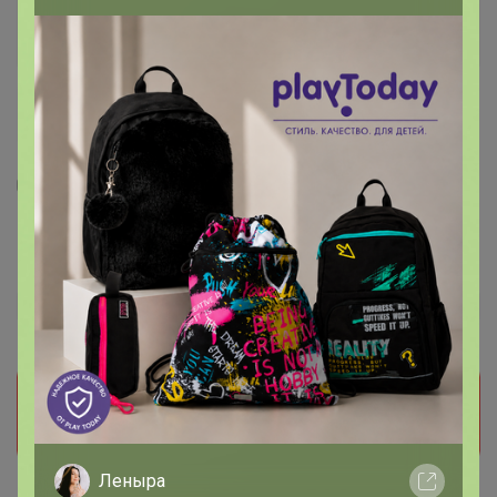
2
1
1
18
RomGil Жилет женский (бордовый)
2 166
р
Орг.
476,52р
Прием заказов на этот лот временно
приостановлен организатором. Поставьте отметку
мне нравится и мы обязательно сообщим как
только он станет доступен!
Леныра