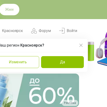
Жми
Красноярск
Форум
Войти
Ваш регион
Красноярск?
Нравится
Заказы
Изменить
Да
и
Команда
Торговые марки
Эксперты
Реклама