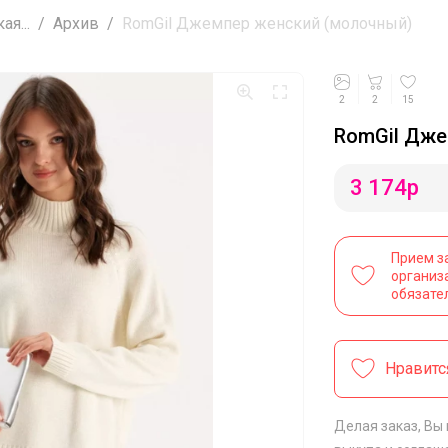
я...
Архив
RomGil Джемпер женский (молочный)
2
2
15
RomGil Дже
3 174
р
Прием з
организ
обязате
Нравитс
Делая заказ, Вы