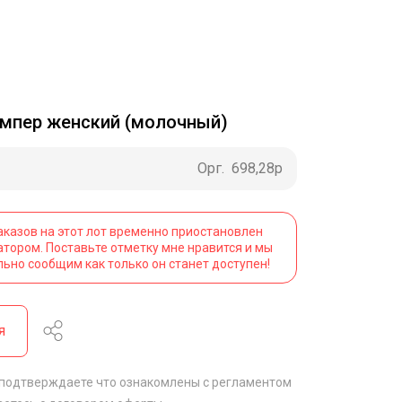
мпер женский (молочный)
Орг.
698,28р
аказов на этот лот временно приостановлен
атором. Поставьте отметку мне нравится и мы
льно сообщим как только он станет доступен!
я
 подтверждаете что ознакомлены с
регламентом