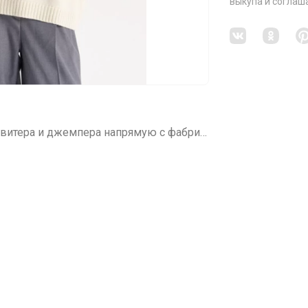
выкупа
и соглаш
СП79 RomGil - белорусская фабрика. Свитера и джемпера напрямую с фабрики.