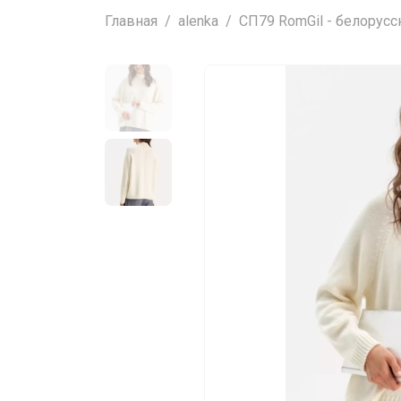
Главная
alenka
СП79 RomGil - белорусска