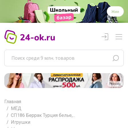
Жми
Реклама
Главная
МЁД
СП186 Беррак Турция белье,...
Игрушки