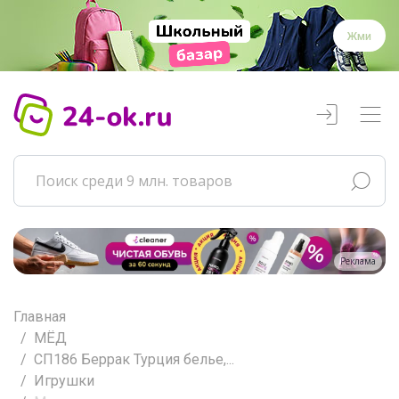
Жми
Реклама
Главная
МЁД
СП186 Беррак Турция белье,...
Игрушки