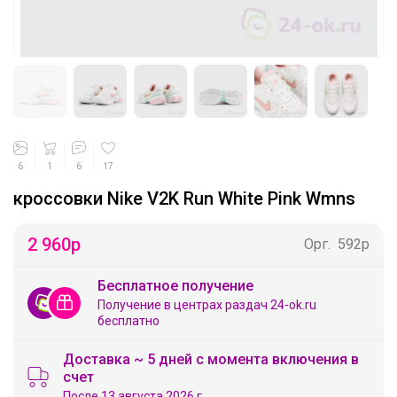
6
1
6
17
кроссовки Nikе V2K Run White Pink Wmns
2 960
р
Орг.
592р
Бесплатное получение
Получение в центрах раздач 24-ok.ru
бесплатно
Доставка ~ 5 дней с момента включения в
счет
После 13 августа 2026 г.