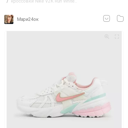
кроссовки Nikе V2K Run White...
Мари24ок