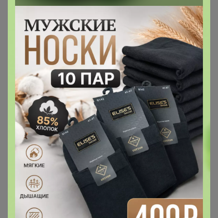
Сообщения пользователя —
nina74
1
2
3
4
5
Показаны записи
1-10
из
150
.
nina74
Великий магистр
В теме "✨✨✨Орехов много не бывает. Манго ,
миндаль , кешью , грецкий орех , специи , все самое
любимое в одном месте"
25 марта, 2026 15:18
Я тоже не могу оплатить