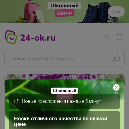
Жми
Реклама
Новые предложения каждые 5 минут
Главная
nina74
Сообщения пользователя
Носки отличного качества по низкой
цене