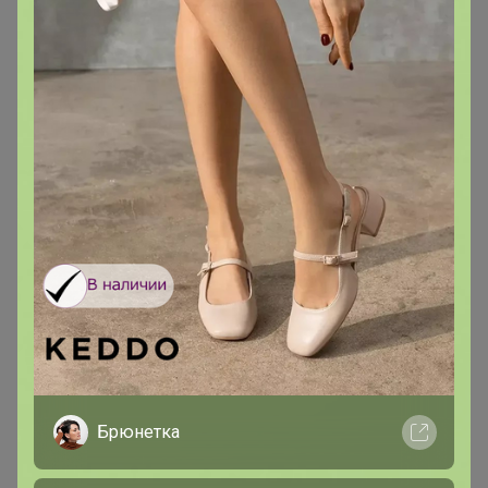
Великий магистр
В теме "Гипермаркет Нисса. Бытовая химия,
косметика, товары для дома и дачи. Цветочные
кашпо, удобрения. Бесплатная доставка!"
14 сентября, 2025 16:02
Спасибо, сделаю
nina74
Великий магистр
Брюнетка
В теме "СИМА-ЛЕНД. НОВЫЙ ГОД 2026 Красной
Огненной Лошади! Подарки, упаковка. "