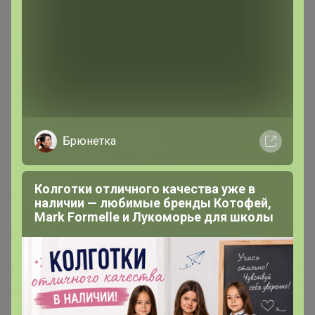
В теме "Pelican - для детей! ✅ Черная пятница ✅
Орг 17% "
27 декабря, 2025 19:25
добрый вечер , поменяйте пожалуйста цр на
Солнечный.
Брюнетка
nina74
Колготки отличного качества уже в
Великий магистр
наличии — любимые бренды Котофей,
Mark Formelle и Лукоморье для школы
В теме "ВСЁ В НАЛИЧИИ: СКИДКИ на LABUBU,
WAKUKU и другие трендовые игрушки"
1
28 сентября, 2025 09:57