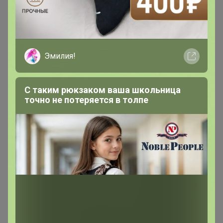
nina74
Великий магистр
Эмилия!
В теме "Pelican - для детей! ✅ Черная пятница ✅
С таким рюкзаком ваша школьница
Орг 17% "
точно не потеряется в толпе
28 декабря, 2025 22:40
спасибо
nina74
Великий магистр