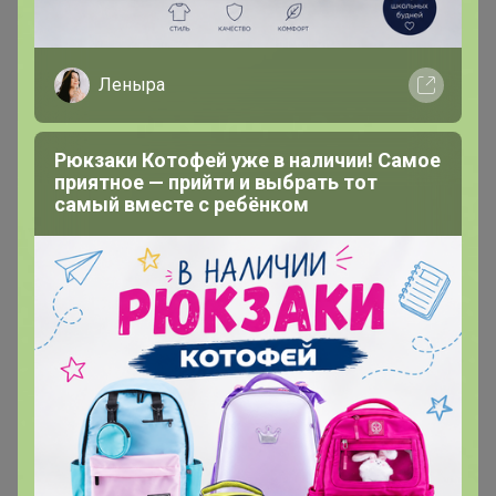
nina74
Леныра
Великий магистр
Рюкзаки Котофей уже в наличии! Самое
В теме "СИМА-ЛЕНД. НОВЫЙ ГОД 2026 Красной
приятное — прийти и выбрать тот
Огненной Лошади! Подарки, упаковка. "
самый вместе с ребёнком
12 сентября, 2025 17:31
добрый день,поменяйте ЦР на Солнечный пожалуйста.
nina74
Великий магистр
В теме "Гипермаркет Нисса. Бытовая химия,