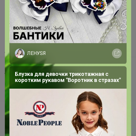
Как здесь все устроено?
Как сделать заказ?
Как получить?
Доставка
ЛЕНУSЯ
Шоурумы
Блузка для девочки трикотажная с
Торговые марки
коротким рукавом "Воротник в стразах"
Наша команда
В наличии
Подарочные сертификаты
Реклама на сайте
Поставщикам