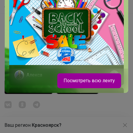
Самое быстрое
Начать зарабатывать с 24-ok
Picabox.ru - Лучшее место для ваших изображений
Розыгрыш - Генератор случайных чисел
Пульс нашего маркетплейса
Укорачиватель ссылок
Алекса
Посмотреть всю ленту
Распродажа школьной обуви ELEGAMI
до конца июля
Ваш регион
Красноярск?
Продолжая использовать этот сайт и нажимая кнопку
«Принять», вы даёте согласие на обработку файлов