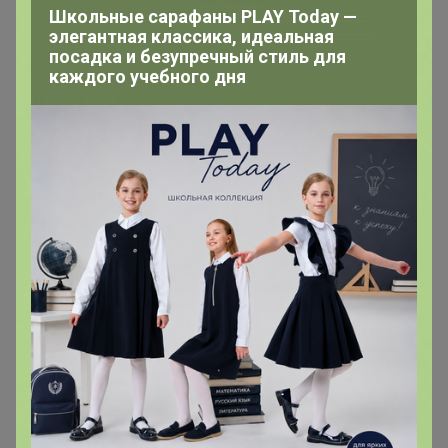
Школьные сарафаны PLAY Today —
13 сентября, 2025 09:25
элегантная классика, идеальная
посадка и безупречный стиль для
каждого учебного дня
Спасибо
nina74
Великий магистр
В теме "Гипермаркет Нисса. Бытовая химия,
косметика, товары для дома и дачи. Цветочные
кашпо, удобрения. Бесплатная доставка!"
13 сентября, 2025 08:49
Если нет возможности разделить,то можно поменять
ЦР на Солненый.