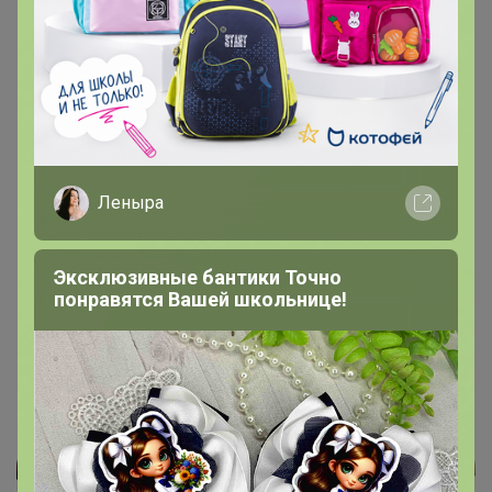
косметика, товары для дома и дачи. Цветочные
кашпо, удобрения. Бесплатная доставка!"
12 сентября, 2025 17:27
добрый день ,можно разделить закупку :все для сада
в Тасеево,остальное ЦР Солнечный?
Леныра
1
2
3
4
5
Эксклюзивные бантики Точно
понравятся Вашей школьнице!
Показаны записи
1-10
из
150
.
Реклама