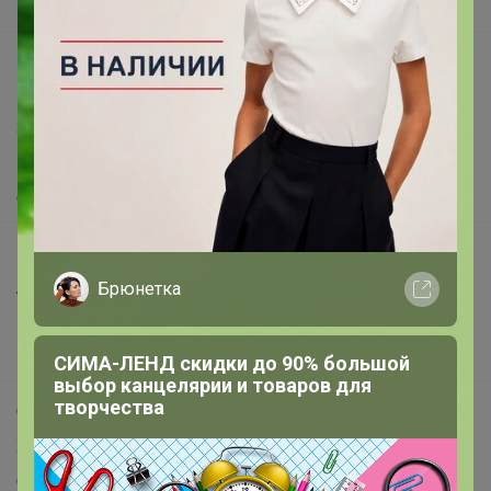
Вакансии
support@24-ok.ru
Написать в поддержку
Защита покупателя
Помощь
О нас
Все предложения
Анонсы
Брюнетка
Новости
Поддержка альпак
СИМА-ЛЕНД скидки до 90% большой
выбор канцелярии и товаров для
творчества
Самое выгодное
Хиты продаж
Самое желанное