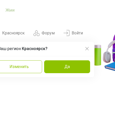
Жми
Красноярск
Форум
Войти
Ваш регион
Красноярск?
Нравится
Заказы
Изменить
Да
и
Команда
Торговые марки
Эксперты