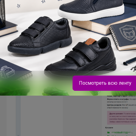
"ожидание ~16 дней", от какого момента?
Посмотреть всю ленту
Леныра
TYAGI Полуботинки для девочек, легкие,