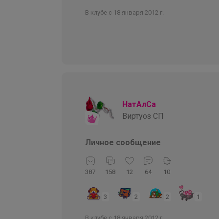
В клубе с 18 января 2012 г.
НатАлСа
Виртуоз СП
Личное сообщение
387
158
12
64
10
3
2
2
1
В клубе с 18 января 2012 г.