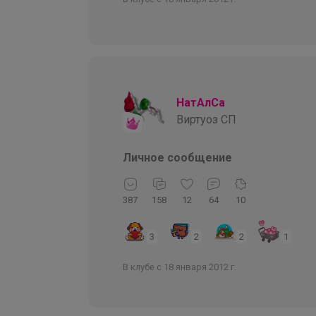
НатАлСа
Виртуоз СП
Личное сообщение
387
158
12
64
10
3
2
2
1
В клубе с 18 января 2012 г.