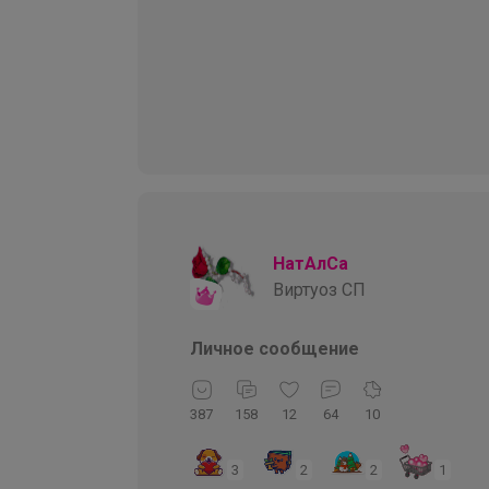
НатАлСа
Виртуоз СП
Личное сообщение
387
158
12
64
10
3
2
2
1