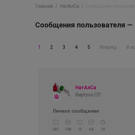
Главная
НатАлСа
Сообщения пользова
Сообщения пользователя —
1
2
3
4
5
Вперёд
В к
НатАлСа
Виртуоз СП
Личное сообщение
387
158
12
64
10