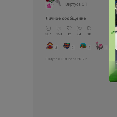
Виртуоз СП
Личное сообщение
387
158
12
64
10
3
2
2
1
В клубе с 18 января 2012 г.