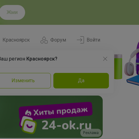
Жми
Красноярск
Форум
Войти
Ваш регион
Красноярск?
Нравится
Заказы
Изменить
Да
и
Команда
Торговые марки
Эксперты
Реклама