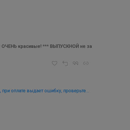
с! ОЧЕНЬ красивые! *** ВЫПУСКНОЙ не за
k, при оплате выдает ошибку, проверьте
скажите, у вас карта Мир?ой все...это я с
о все ушлоНо и с компьютера должно