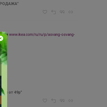
СПРОДАЖА"
00 см
www.ikea.com/ru/ru/p/asvang-osvang-
оры от 49р"