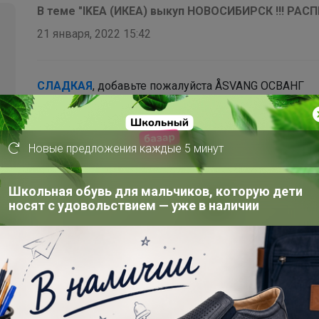
В теме "IKEA (ИКЕА) выкуп НОВОСИБИРСК !!! РА
21 января, 2022 15:42
СЛАДКАЯ
, добавьте пожалуйста ÅSVANG ОСВАНГ
Пенополиуретановый матрас, жесткий/белый 80x2
penopoliuretano...
Новые предложения каждые 5 минут
Школьная обувь для мальчиков, которую дети
носят с удовольствием — уже в наличии
В теме "Сhoko-loko. Новогодние шоколадные наб
21 декабря, 2021 20:49