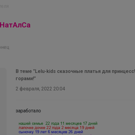
теля
НатАлСа
онец
В теме "Lelu-kids сказочные платья для принцес
горами!"
2 февраля, 2022 20:04
заработало