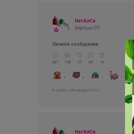
НатАлСа
Виртуоз СП
Личное сообщение
387
158
12
64
10
3
2
2
1
В клубе с 18 января 2012 г.
НатАлСа