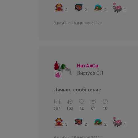
3
2
2
1
В клубе с 18 января 2012 г.
НатАлСа
Виртуоз СП
Личное сообщение
387
158
12
64
10
3
2
2
1
В клубе с 18 января 2012 г.