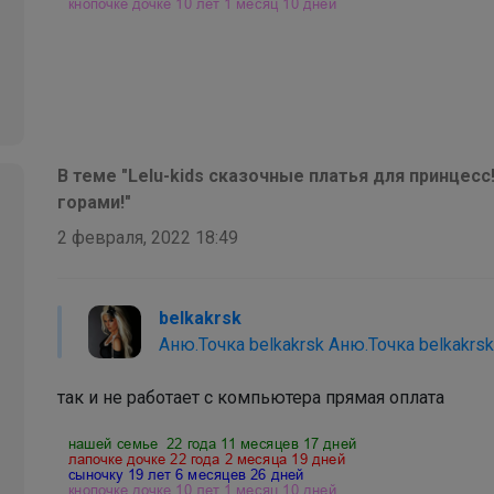
В теме "Lelu-kids сказочные платья для принцес
горами!"
2 февраля, 2022 18:49
belkakrsk
Аню.Точка belkakrsk Аню.Точка belkakrs
пожалуйста ссылку на прямую оплату.под
так и не работает с компьютера прямая оплата
компа пыталась оплатить, с мобильног
уходить, уточню в техподдержке