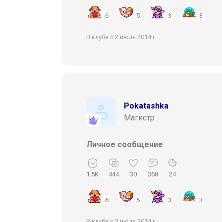
6
5
3
3
В клубе с 2 июля 2014 г.
Pokatashka
Магистр
Личное сообщение
1.5K
444
30
368
24
6
5
3
3
В клубе с 2 июля 2014 г.