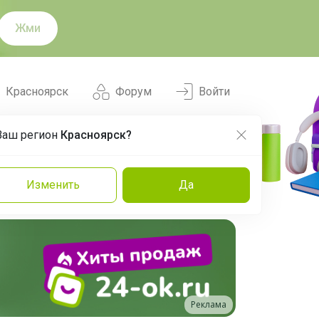
Жми
Красноярск
Форум
Войти
Ваш регион
Красноярск?
Нравится
Заказы
Изменить
Да
и
Команда
Торговые марки
Эксперты
Реклама