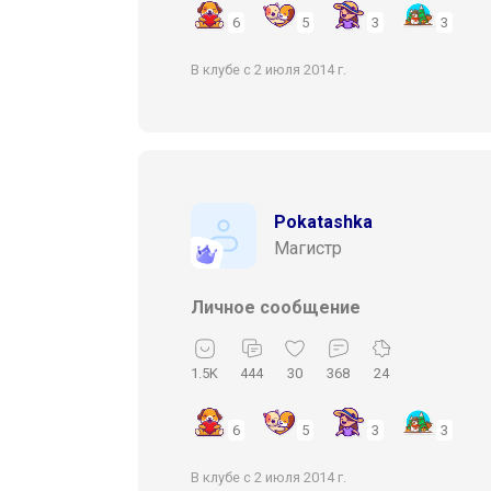
6
5
3
3
В клубе с 2 июля 2014 г.
Pokatashka
Магистр
Личное сообщение
1.5K
444
30
368
24
6
5
3
3
В клубе с 2 июля 2014 г.