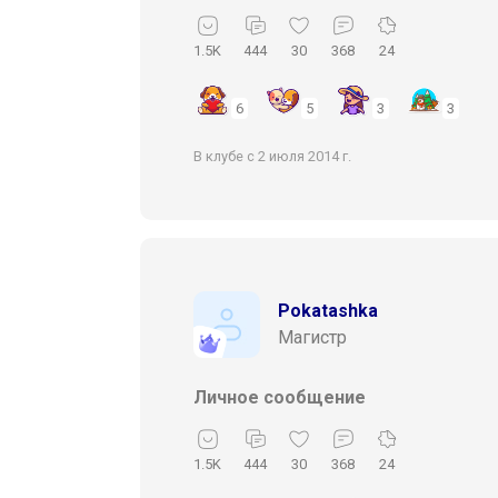
1.5K
444
30
368
24
6
5
3
3
В клубе с 2 июля 2014 г.
Pokatashka
Магистр
Личное сообщение
1.5K
444
30
368
24