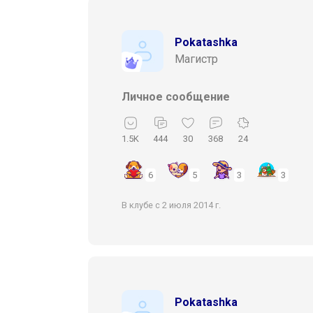
Pokatashka
Магистр
Личное сообщение
1.5K
444
30
368
24
6
5
3
3
В клубе с 2 июля 2014 г.
Pokatashka