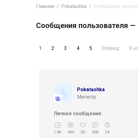
Главная
Pokatashka
Сообщения пользо
Сообщения пользователя —
1
2
3
4
5
Вперёд
В к
Pokatashka
Магистр
Личное сообщение
1.5K
444
30
368
24