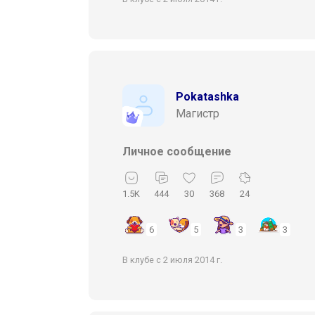
Pokatashka
Магистр
Личное сообщение
1.5K
444
30
368
24
6
5
3
3
В клубе с 2 июля 2014 г.