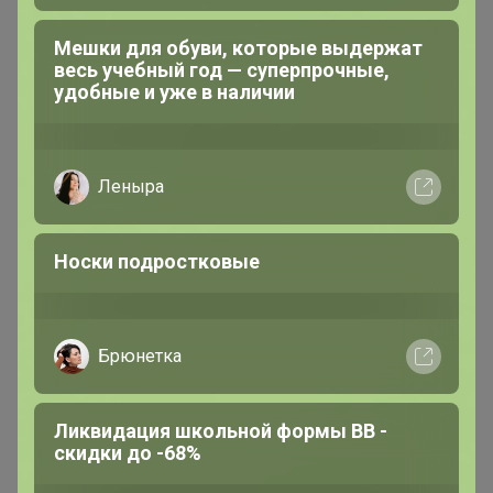
6 августа, 2026 13:04
Мешки для обуви, которые выдержат
весь учебный год — суперпрочные,
удобные и уже в наличии
МаннА
Серебряный организатор
Леныра
В теме "Открывается новая закупка! Загляните!"
Носки подростковые
6 августа, 2026 13:04
Биокомплексы с Камчатки.
Брюнетка
Больше чем БАД, лучше, чем
витамины. В НАЛИЧИИ
Ликвидация школьной формы BB -
скидки до -68%