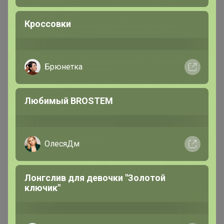
Серебряный организатор
Кроссовки
В теме "Dr.Körner (Доктор Кернер)- натуральные
цельнозерновые хлебцы, чипсы, шококранчи"
Брюнетка
6 августа, 2026 18:42
Любимый BROSTEM
МаннА
Серебряный организатор
ОлесяДм
В теме "Dr.Körner (Доктор Кернер)- натуральные
Лонгслив для девочки "Золотой
цельнозерновые хлебцы, чипсы, шококранчи"
ключик"
6 августа, 2026 18:42