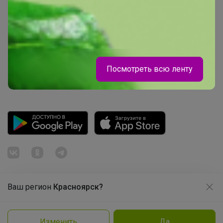
Начать зарабатывать с 24-ok
Picabox.ru - Лучшее место для ваших изображений
Розыгрыш - Генератор случайных чисел
Пульс нашего маркетплейса
Посмотреть всю ленту
Укорачиватель ссылок
Ваш регион
Красноярск?
Продолжая использовать этот сайт и нажимая кнопку
«Принять», вы даёте согласие на обработку файлов
© ООО "Лявита", ОГРН 1122468054070, 2012 - 2026
cookie
Политика конфиденциальности
Изменить
Да