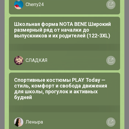
Cherry24
МаннА
Серебряный организатор
Школьная форма NOTA BENE Широкий
размерный ряд от началки до
В теме "МОЮЩАЯ ХИМИЯ PRO-BRITЕ, цены ниже,
выпускников и их родителей (122-3XL)
скорость выше "
6 августа, 2026 18:33
СЛАДКАЯ
Спортивные костюмы PLAY Today —
МаннА
стиль, комфорт и свобода движения
для школы, прогулок и активных
Серебряный организатор
будней
В теме "Биокомплексы с Камчатки. Больше чем
БАД, лучше, чем витамины. В НАЛИЧИИ"
Леныра