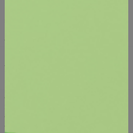
support@24-ok.ru
Написать в поддержку
Защита покупателя
Помощь
О нас
Все предложения
Анонсы
Новости
Поддержка альпак
Самое выгодное
Хиты продаж
Самое желанное
Самое быстрое