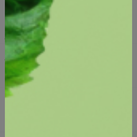
Как здесь все устроено?
Как сделать заказ?
Как получить?
Доставка
Шоурумы
Торговые марки
Наша команда
В наличии
Подарочные сертификаты
Реклама на сайте
Поставщикам
Вакансии