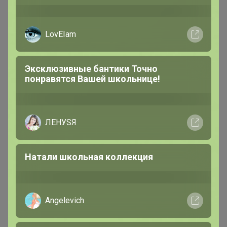
LovEIam
Эксклюзивные бантики Точно
понравятся Вашей школьнице!
МаннА
Серебряный организатор
ЛЕНУSЯ
В теме "Открывается новая закупка! Загляните!"
Натали школьная коллекция
6 августа, 2026 18:33
МОЮЩАЯ ХИМИЯ PRO-BRITЕ, цены
Angelevich
ниже, скорость выше