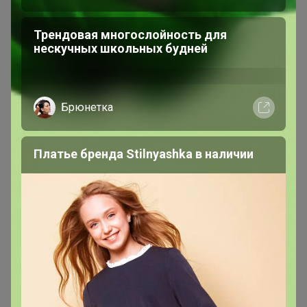
Сообщения пользователя —
МаннА
Трендовая многослойность для
нескучных школьных будней
1
2
3
4
5
Показаны записи
1-10
из
31 328
.
Брюнетка
МаннА
Платье бренда Stilnyashka в наличии
Серебряный организатор
В теме "Открывается новая закупка! Загляните!"
6 августа, 2026 18:42
Dr.Körner (Доктор Кернер)-
натуральные цельнозерновые