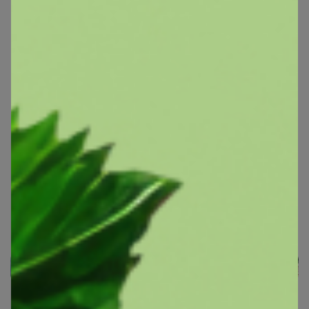
В теме "Биокомплексы с Камчатки. Больше чем
БАД, лучше, чем витамины. В НАЛИЧИИ"
6 августа, 2026 13:04
1
2
3
4
5
Показаны записи
1-10
из
31 328
.
Реклама