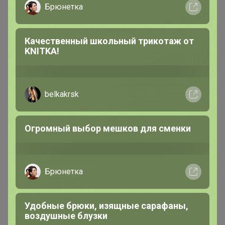
Брюнетка
МаннА
Качественный школьный трикотаж от
Серебряный организатор
KNITKA!
В теме "SPA-программа «АЛЬГАНИКА»"
belkakrsk
6 августа, 2026 18:36
Огромный выбор мешков для сменки
людашка
Я не приеду обратно в город
Поняла, поставила отказ.
Брюнетка
Удобные брюки, изящные сарафаны,
воздушные блузки