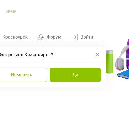
Жми
Красноярск
Форум
Войти
Ваш регион
Красноярск?
Нравится
Заказы
Изменить
Да
и
Команда
Торговые марки
Эксперты