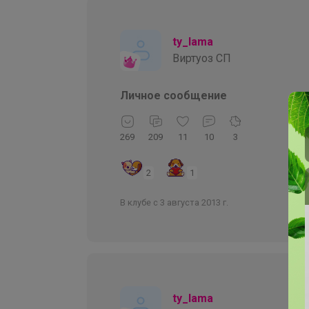
ty_lama
Виртуоз СП
Личное сообщение
269
209
11
10
3
2
1
В клубе с 3 августа 2013 г.
ty_lama