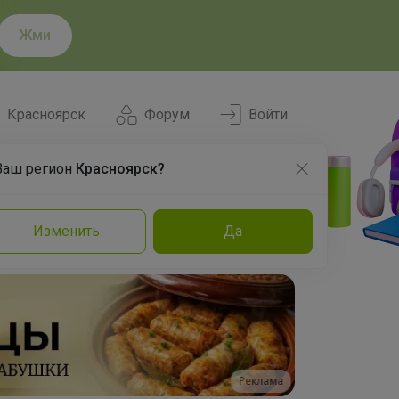
Жми
Красноярск
Форум
Войти
Ваш регион
Красноярск?
Нравится
Заказы
Изменить
Да
и
Команда
Торговые марки
Эксперты
Реклама