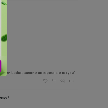
а?
осами Lador, всякие интересные штуки"
упку?