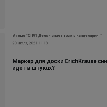
Селена
Классика с изюминкой - школьные туфли для
девочки TYAGI за 1529 рублей
В теме "СП91 Дело - знает толк в канцелярии! "
20 июля, 2021 11:18
Маркер для доски ErichKrause син
идет в штуках?