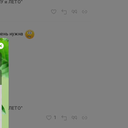
У и ЛЕТО"
Очень нужна
У и ЛЕТО"
1