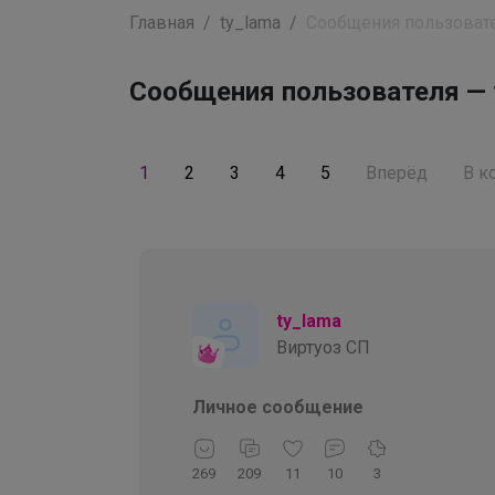
Главная
ty_lama
Сообщения пользоват
Сообщения пользователя —
1
2
3
4
5
Вперёд
В к
ty_lama
Виртуоз СП
Личное сообщение
269
209
11
10
3