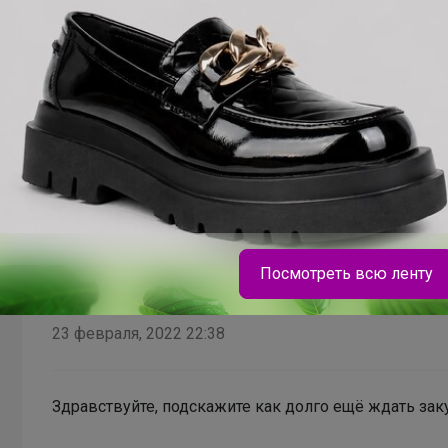
Подскажите, есть информация когда придёт закупк
Посмотреть всю ленту
В теме "Корейские нано щетки, люкс-уход за вол
23 февраля, 2022 22:38
Брюнетка
Здравствуйте, подскажите как долго ещё ждать зак
Школьная форма для мальчиков Pelican