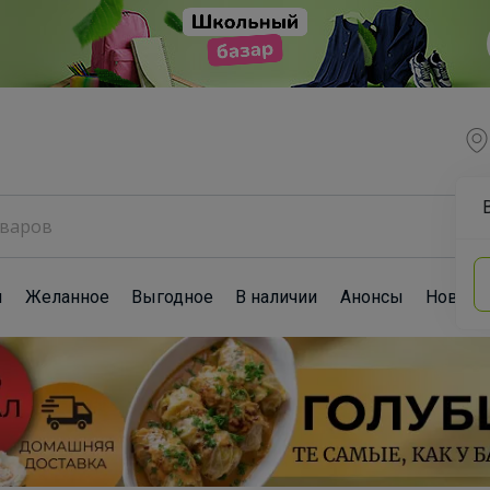
ы
Желанное
Выгодное
В наличии
Анонсы
Новост