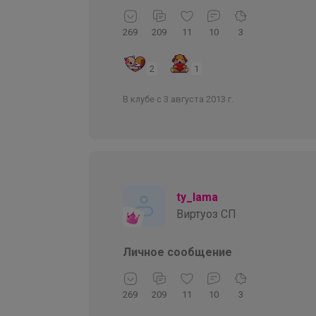
269
209
11
10
3
2
1
В клубе с 3 августа 2013 г.
ty_lama
Виртуоз СП
Личное сообщение
269
209
11
10
3