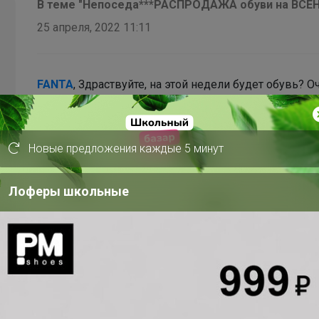
В теме "Непоседа***РАСПРОДАЖА обуви на ВСЕН
25 апреля, 2022 11:11
FANTA
, Здраствуйте, на этой недели будет обувь? 
Новые предложения каждые 5 минут
Лоферы школьные
В теме "Непоседа***РАСПРОДАЖА обуви на ВСЕН
13 апреля, 2022 14:56