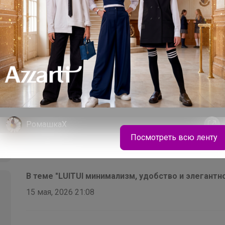
18 мая, 2026 12:18
СЛАДКАЯ
, здравствуйте , прочитала комментарий, 
сохранила модели может появятся интересные цвета.
короткая ?
РомашкаХ
Посмотреть всю ленту
Трикотажный джемпер-обманка для девочек,
размеры 134-164
В теме "LUITUI минимализм, удобство и элегантно
15 мая, 2026 21:08