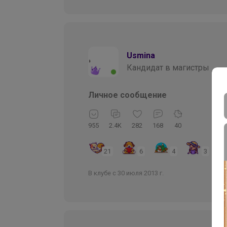
Usmina
Кандидат в магистры
Личное сообщение
955
2.4K
282
168
40
21
6
4
3
В клубе с 30 июля 2013 г.