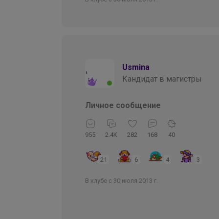
Usmina
Кандидат в магистры
Личное сообщение
955
2.4K
282
168
40
21
6
4
3
В клубе с 30 июля 2013 г.