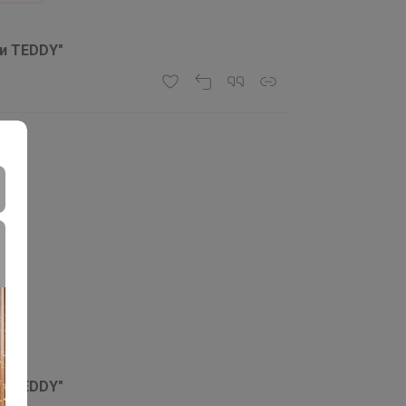
ты
ки TEDDY"
?
ки TEDDY"