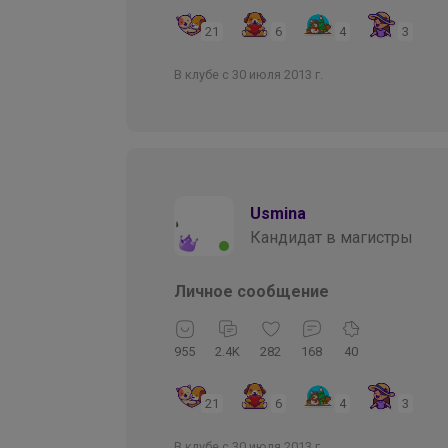
21
6
4
3
В клубе с 30 июля 2013 г.
Usmina
Кандидат в магистры
Личное сообщение
955
2.4K
282
168
40
21
6
4
3
В клубе с 30 июля 2013 г.