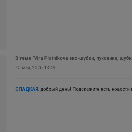
Светла@я
Носки подростковые
В теме "Vira Plotnikova эко-шубки, пуховики, шуб
15 мая, 2026 13:49
СЛАДКАЯ
, добрый день! Подскажите есть новости 