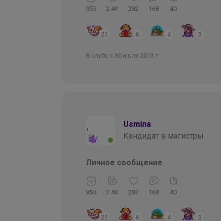
955
2.4K
282
168
40
21
6
4
3
В клубе с 30 июля 2013 г.
Usmina
Кандидат в магистры
Личное сообщение
955
2.4K
282
168
40
21
6
4
3