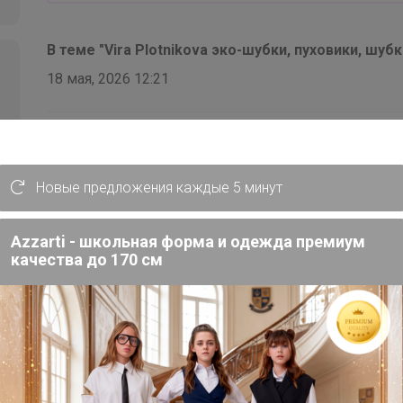
магазине Rendez-Vous. Сертифика
качества | 5025188
В теме "Vira Plotnikova эко-шубки, пуховики, шуб
18 мая, 2026 12:21
СЛАДКАЯ
, а 1054 в размере 52 есть в каких цветах 
Новые предложения каждые 5 минут
Azzarti - школьная форма и одежда премиум
качества до 170 см
В теме "Vira Plotnikova эко-шубки, пуховики, шуб