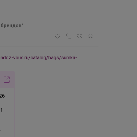
х брендов"
ndez-vous.ru/catalog/bags/sumka-
26-
21