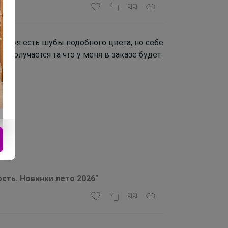
у меня есть шубы подобного цвета, но себе
 Получается та что у меня в заказе будет
сть. Новинки лето 2026"