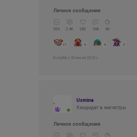
Личное сообщение
955
2.4K
282
168
40
21
6
4
3
В клубе с 30 июля 2013 г.
Usmina
Кандидат в магистры
Личное сообщение