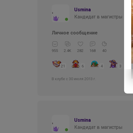
Usmina
Кандидат в магистры
Личное сообщение
955
2.4K
282
168
40
21
6
4
3
В клубе с 30 июля 2013 г.
Usmina
Кандидат в магистры