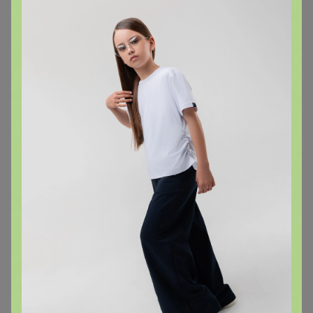
Добрый день! Доставка за пачку овсянки 80 рублей.
Так и должно быть?
arieskm
Магистр
В теме "⭐Рубашки в школу BROSTEM⭐ Брюки,
жилеты, ремни! ЕСТЬ БЕЗ РЯДОВ! Занимаем
размеры в рядах!!!! ПРИСТРОЙ!"
10 февраля, 2025 17:15