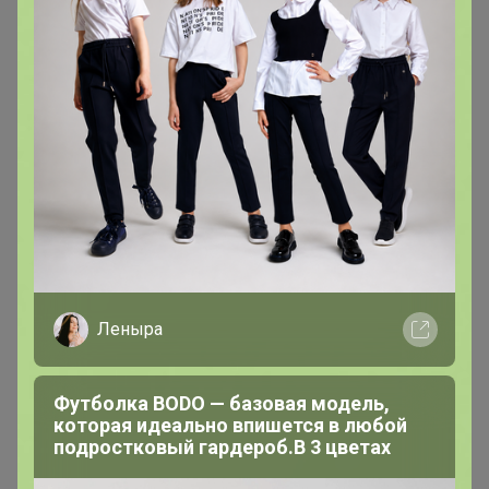
22 февраля, 2025 13:21
Добрый день! Заказываю первый раз. А то, что в пути,
придет к 8 марта?))))
arieskm
Магистр
Леныра
В теме " Самая вкусная и любимая овсяночка, а так
Футболка BODO — базовая модель,
же другие белорусские и КАЗАХСТАНСКИЕ
которая идеально впишется в любой
продукты "
подростковый гардероб.В 3 цветах
21 февраля, 2025 17:16