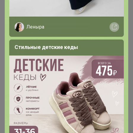
Скажите, пожалуйста, а классики нет для подростков?
Вижу только приталенные с длинным рукавом.
Леныра
Стильные детские кеды
arieskm
Магистр
В теме "Cacava! Лучший шоколад премиального
качества!⚡ ЕСТЬ ПРОБНИКИ! ⚡ОТЗЫВЫ СУПЕР!"
1
23 апреля, 2024 16:56
Я бы в пробниках попробовала синий космос,
малиновый бамбл и черничные ночи.