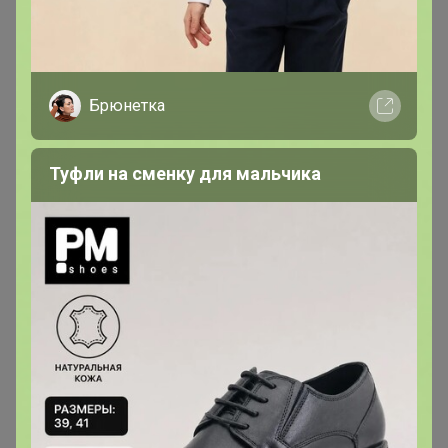
arieskm
Магистр
В теме "СладаСибири конфеты, цукаты, печенье,
Брюнетка
пирожные"
23 декабря, 2025 13:59
Туфли на сменку для мальчика
Скажите, пожалуйста, когда придет данная закупка в
ЦР? Хочу понимать сколько заказать.
arieskm
Магистр