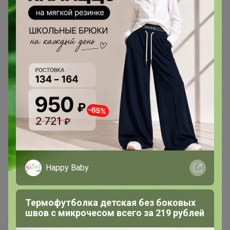
Шоурумы
Торговые марки
Наша команда
В наличии
Подарочные сертификаты
Реклама на сайте
Поставщикам
Вакансии
support@24-ok.ru
Happy Baby
Написать в поддержку
Защита покупателя
Термофутболка детская без боковых
Помощь
швов с микрочесом всего за 219 рублей
О нас