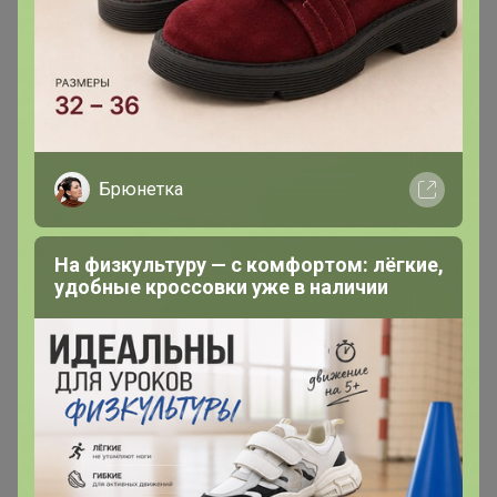
arieskm
Магистр
Брюнетка
В теме "Academie французская косметика +Vivax.
ПРЕДЗАКАЗ "
На физкультуру — с комфортом: лёгкие,
23 марта, 2024 20:38
удобные кроссовки уже в наличии
Скажите, а есть надежда подождать крем с кальцием
в салонном объеме?