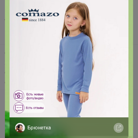
Все предложения
Анонсы
Новости
Поддержка альпак
Самое выгодное
Хиты продаж
Самое желанное
Самое быстрое
Начать зарабатывать с 24-ok
Picabox.ru - Лучшее место для ваших изображений
Розыгрыш - Генератор случайных чисел
Пульс нашего маркетплейса
Брюнетка
Укорачиватель ссылок