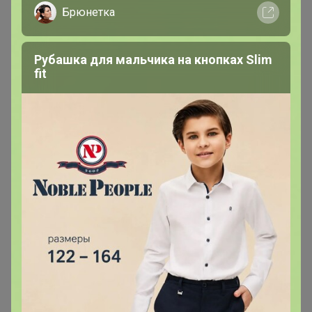
Брюнетка
Рубашка для мальчика на кнопках Slim
arieskm
fit
Магистр
В теме "★ Полис АНТИКЛЕЩ ★"
28 апреля, 2026 17:53
Добрый день! А стоп скоро будет?