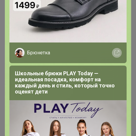
В теме "Удивительные вещи - дизайнерские товары
для дома!"
6 июля, 2025 13:54
Скажите, а где-то можно самим забрать из пристроя?
Брюнетка
Школьные брюки PLAY Today —
идеальная посадка, комфорт на
каждый день и стиль, который точно
оценят дети
arieskm
Магистр
В теме "Космецевтика Mеdi-pеel❤️❤️❤️Новинки
косметики"