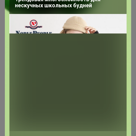
Сообщения пользователя —
arieskm
нескучных школьных будней
1
2
3
4
Показаны записи
1-10
из
37
.
arieskm
Магистр
В теме "★ Полис АНТИКЛЕЩ ★"
28 апреля, 2026 17:55
Получим после всех майских?