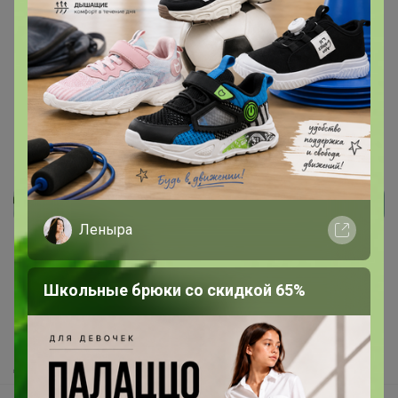
1
2
3
4
Показаны записи
1-10
из
37
.
Реклама
Леныра
Как здесь все устроено?
Школьные брюки со скидкой 65%
Как сделать заказ?
Как получить?
Доставка