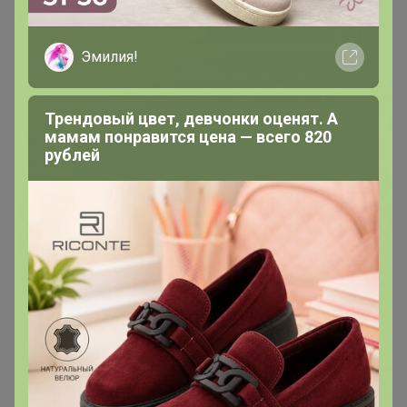
Эмилия!
Трендовый цвет, девчонки оценят. А
мамам понравится цена — всего 820
arieskm
рублей
Магистр
В теме "Cacava! Лучший шоколад премиального
качества!⚡ ЕСТЬ ПРОБНИКИ! ⚡ОТЗЫВЫ СУПЕР!"
23 апреля, 2024 14:24
Добрый день! На сайте есть новинки. Вы их включите
в ассортимент?)))