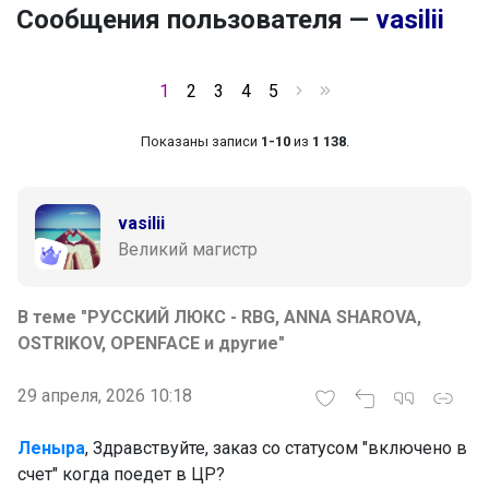
Сообщения пользователя —
vasilii
1
2
3
4
5
Показаны записи
1-10
из
1 138
.
vasilii
Великий магистр
В теме "РУССКИЙ ЛЮКС - RBG, ANNA SHAROVA,
OSTRIKOV, OPENFACE и другие"
29 апреля, 2026 10:18
Леныра
, Здравствуйте, заказ со статусом "включено в
счет" когда поедет в ЦР?