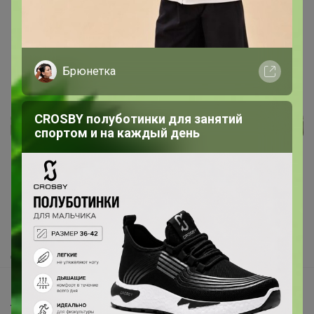
Показаны записи
1-10
из
222
.
Брюнетка
CROSBY полуботинки для занятий
спортом и на каждый день
Реклама
Как здесь все устроено?
Как сделать заказ?
Как получить?
Доставка
Шоурумы
Торговые марки