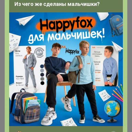
мармелад! ЛУЧШАЯ ВЫБОРКА европейских
Из чего же сделаны мальчишки?
брендов"
1
9 июня, 2021 11:42
Спасибо вам большое! 🌹
Chydo_chydnoe
Магистр
В теме "CП12 Мармеландия - Жевательный
мармелад! ЛУЧШАЯ ВЫБОРКА европейских
брендов"
8 июня, 2021 14:35
Здравствуйте! До 10 июня будет в ЦР Бограда? У