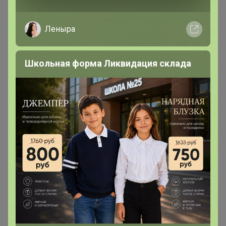
‌что это значит?
Леныра
Chydo_chydnoe
Магистр
Школьная форма Ликвидация склада
В теме "У SA*VA*GE - Шикарный ТРИКОТАЖ !
коллекция FW' 25 на складе - количество
ограничено ! + ОБУВЬ"
28 октября, 2024 17:32
Здравствуйте! А есть ли такой джемпер как
оливковый Артикул 50779/57 только лимонный?..
Chydo_chydnoe