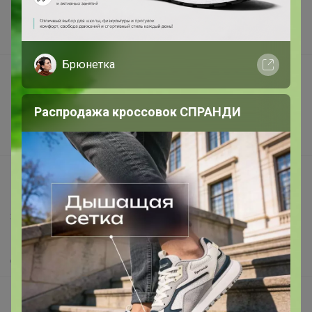
Наша команда
В наличии
Брюнетка
Подарочные сертификаты
Реклама на сайте
Распродажа кроссовок СПРАНДИ
Поставщикам
Вакансии
support@24-ok.ru
Написать в поддержку
Защита покупателя
Помощь
О нас
Все предложения