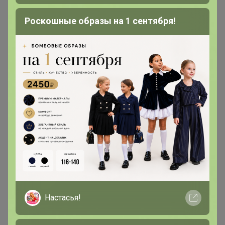
Роскошные образы на 1 сентября!
В теме "СП3 Белье из Словении премиум класса по
доступной цене. Широкий выбор размеров
бюстгальтеров: чашки A, B, C, D, E, F, G, H: от 65 до
110.. Новая коллекция 2020/2021!"
16 июня, 2021 22:39
E l e n a
, здравствуйте! Если все-таки груз у вас, может
быть мы сами его заберем?
Chydo_chydnoe
Магистр
Настасья!
В теме "CП12 Мармеландия - Жевательный