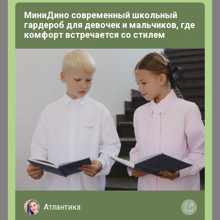
МиниДино современный школьный
гардероб для девочек и мальчиков, где
комфорт встречается со стилем
Chydo_chydnoe
Магистр
В теме "СП3 Белье из Словении премиум класса по
доступной цене. Широкий выбор размеров
бюстгальтеров: чашки A, B, C, D, E, F, G, H: от 65 до
110.. Новая коллекция 2020/2021!"
16 июля, 2021 18:57
Я получила сразу! Здравствуйте
Атлантика
Chydo_chydnoe
Магистр