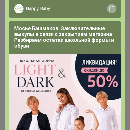
Магистр
Happy Baby
В теме "PLAY TODAY"
Мосье Башмаков. Заключительные
выкупы в связи с закрытием магазина
1 февраля, 2024 22:07
Разбираем остатки школьной формы и
обуви
Здравствуйте! А можно вот такую ветровку? Спасибо
playtoday.ru/item/vetrovka-dlya-malchika-12411005/
Chydo_chydnoe
Магистр
В теме "Модные Шапки! Комплекты! Палантины!
Перчатки! Зонты! Детям и взрослым по
суперценам!"