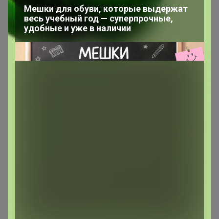
Сообщения пользователя —
Мешки для обуви, которые выдержат
весь учебный год — суперпрочные,
Chydo_chydnoe
удобные и уже в наличии
1
2
3
4
5
Показаны записи
1-10
из
222
.
Chydo_chydnoe
Магистр
В теме "Космецевтика Mеdi-pеel. заказ."
27 февраля, 2025 14:37
Здравствуйте! Моя заявка на возврат отклонена. Стоит
комментарий "задвоено".