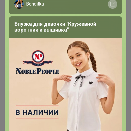
Bonditka
сына день рождения 11го... Очень ждем🤗
Блузка для девочки "Кружевной
Chydo_chydnoe
воротник и вышивка"
Магистр
В теме "СП3 Белье из Словении премиум класса по
доступной цене. Широкий выбор размеров
бюстгальтеров: чашки A, B, C, D, E, F, G, H: от 65 до
110.. Новая коллекция 2020/2021!"
13 мая, 2021 21:19
Здравствуйте! 🤗 Можно узнать что с заказом? Ждем)
1
2
3
4
5