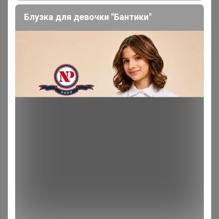
Блузка для девочки "Бантики"
Томочка@
Магистр
В теме "💚 AdeniumBoom. Семена адениумов,
каудексных, суккулентов. Японские препараты от
болезней и вредителей"
3 марта, 2026 17:23
Добрый день, сегодня забрала закупку. Вместо 5мл
было 2мл, пролилось остальное. Может крышечку
заматывать.