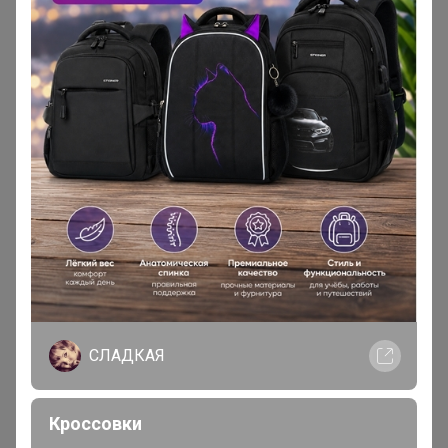
Спасибо.
1
2
3
4
5
Показаны записи
1-10
из
148
.
СЛАДКАЯ
Реклама
Кроссовки