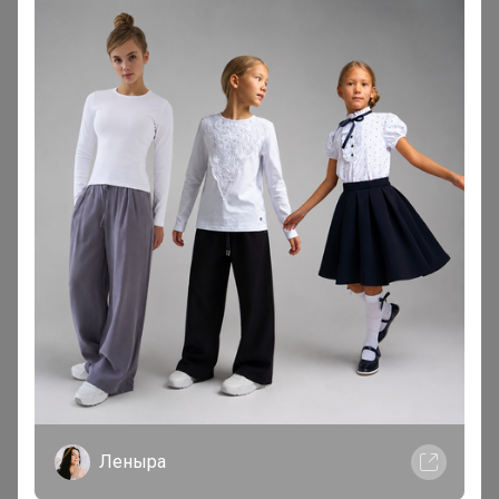
Леныра