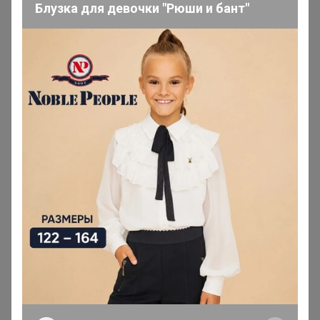
Томочка@
Блузка для девочки "Рюши и бант"
Магистр
В теме "Правильные Витамины и Питание для
Спорта/Фитнеса без рекламного обмана! "
1 января, 2026 20:12
Здравствуйте, можно расфиксировать. Долго очень.
Томочка@
Магистр