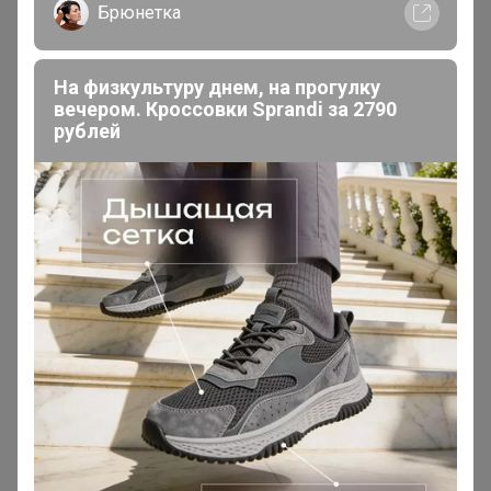
В теме "ZARA - РАСПРОДАЖИ из Германии +
Брюнетка
новинки"
На физкультуру днем, на прогулку
25 августа, 2025 16:51
вечером. Кроссовки Sprandi за 2790
рублей
Добрый день! Сориентируйте пожалуйста по приходу
закупки.
Томочка@
Магистр
В теме "CLEVER & ТАТ - это красиво и комфортно.
Большая РАСПРОДАЖА!"