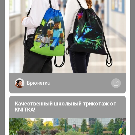
Томочка@
Магистр
В теме "✦ Семена Сады России ✦ Скидка 10-15%,
бесплатная доставка!"
17 февраля, 2026 22:11
Брюнетка
Добрый вечер! На сайте есть картофель, не
планируете в закупку добавить?
Качественный школьный трикотаж от
KNITKA!