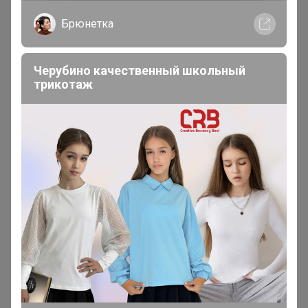
Брюнетка
Черубино качественный школьный
Томочка@
трикотаж
Магистр
В теме "💚 AdeniumBoom. Семена адениумов,
каудексных, суккулентов. Японские препараты от
болезней и вредителей"
3 марта, 2026 17:20