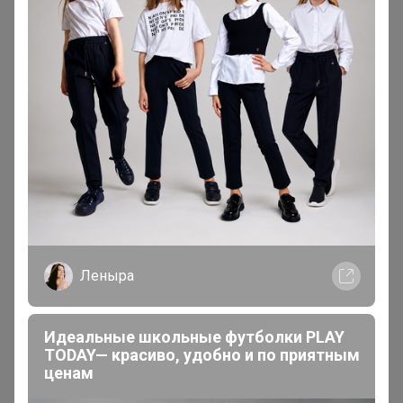
Добавьте пожалуйста, не получается отправить
ссылку. Только выдаёт ватсап, почту и смс.
Леныра
Идеальные школьные футболки PLAY
TODAY— красиво, удобно и по приятным
ценам