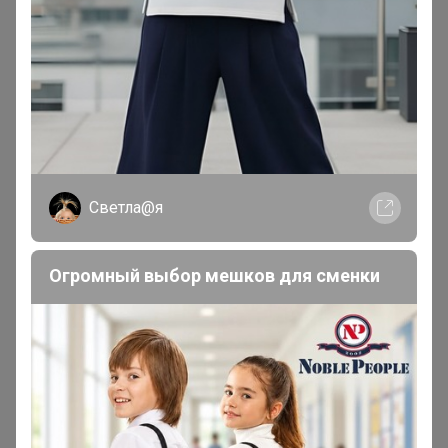
Томочка@
Магистр
Светла@я
В теме "Напитки из Вьетнама, рис из Индии, паста
из Ирана, кофе из Вьетнама, масло из Греции и
Италии. По цр каждую неделю"
Огромный выбор мешков для сменки
1 марта, 2026 16:33
Здравствуйте, нечаянно не доплатила 70кооп. Как
быть?