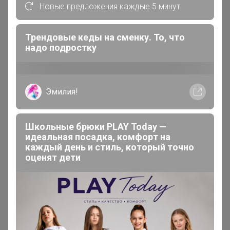
Новые предложения каждые 5 минут
Сообщения пользователя —
Томочка@
Трендовые кеды на сменку. То, что
надо подростку
1
2
3
4
5
Показаны записи
1-10
из
148
.
Эмилия!
Томочка@
Школьные брюки PLAY Today —
Магистр
идеальная посадка, комфорт на
каждый день и стиль, который точно
оценят дети
В теме "U.S. Polo Assn - Постоянная распродажа.
ОРИГИНАЛ"
14 июля, 2026 13:12
Здравствуйте, в чёрном цвете есть размер М.