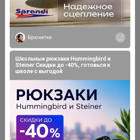
16 августа, 2025 10:15
Здравствуйте, поменяйте статус. Товар получила.
Брюнетка
Школьные рюкзаки Hummingbird и
Steiner Скидки до -40%, готовься к
школе с выгодой
Томочка@
Магистр
В теме "Тандыры Амфора! ВСЕ В НАЛИЧИИ! Ваш
дом заслуживает лучшего! "
1 августа, 2025 15:56
Добрый день! Поменяйте статус, тандыр привезли.