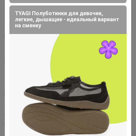
Написать в поддержку
TYAGI Полуботинки для девочек,
Защита покупателя
легкие, дышащие - идеальный вариант
на сменку
Помощь
О нас
Все предложения
Анонсы
Новости
Поддержка альпак
Самое выгодное
Хиты продаж
Самое желанное
Самое быстрое