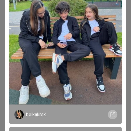
Томочка@
Магистр
В теме "💚 Семена Сады России. Скидка 10% на ВСЕ,
бесплатная доставка!"
29 января, 2026 21:23
Добрый вечер, добавьте пожалуйста капусту
Снегурочка
belkakrsk