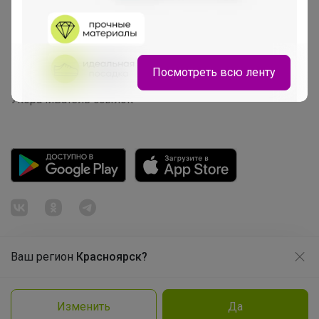
Начать зарабатывать с 24-ok
Picabox.ru - Лучшее место для ваших изображений
Розыгрыш - Генератор случайных чисел
Посмотреть всю ленту
Пульс нашего маркетплейса
Укорачиватель ссылок
Брюнетка
Белоснежные блузки PlayToday —
стильная школьная классика, которая
всегда выглядит безупречно
Ваш регион
Красноярск?
Продолжая использовать этот сайт и нажимая кнопку
«Принять», вы даёте согласие на обработку файлов
© ООО "Лявита", ОГРН 1122468054070, 2012 - 2026
cookie
Политика конфиденциальности
Изменить
Да
Cоглашение пользователя
Подробнее
Принять