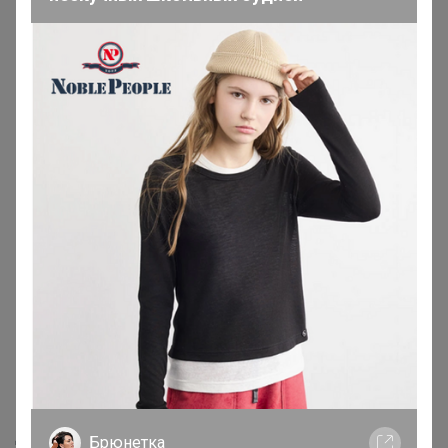
1
2
3
4
5
Показаны записи
1-10
из
466
.
Реклама
Как здесь все устроено?
Как сделать заказ?
Как получить?
Доставка
Брюнетка