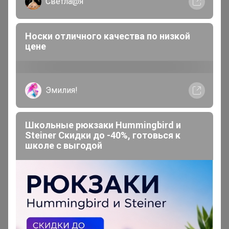
Светла@я
Носки отличного качества по низкой
цене
ТатьянаПо
Магистр
Эмилия!
В теме "Посуда Proff Cuisine. Самая лучшая цена.
УРА! Цены остаются прежние!"
Школьные рюкзаки Hummingbird и
Steiner Скидки до -40%, готовься к
14 января, 2026 14:34
школе с выгодой
Здравствуйте, кружки уже зафиксировалии, а на
вопрос не ответили, их мыть в посудомойке
можно???
24-ok.ru/purchase/745813/lot/1587108443
Лот