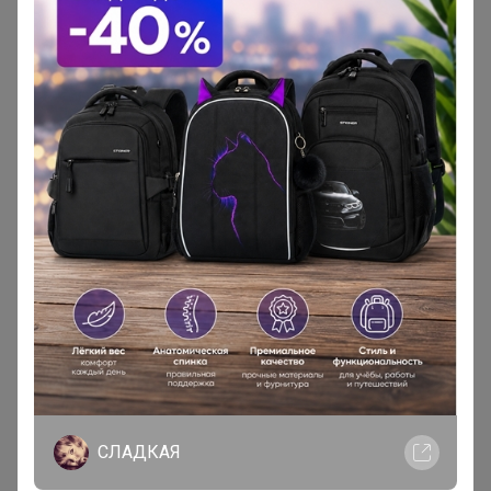
3
265
9
134
211,8р
Кружка 350 мл, фарфор, серия "Элеганс" "The
Sun" P.L.
Стоп 07 августа
Посуда Proff Cuisine. Самая лучшая цена. УРА!
Цены остаются прежние!
ТатьянаПо
Магистр
В теме "Трендовая Женская и Мужская... Air
СЛАДКАЯ
Rainbow , PATAGONIA , T-SWEATER , KT-SHIELD..."