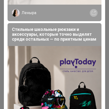
5 сентября, 2025 09:24
Леныра
Здравствуйте, меди 1% нет ANNA SHAROVA?
Стильные школьные рюкзаки и
аксессуары, которые точно выделят
среди остальных — по приятным ценам
ТатьянаПо
Магистр
В теме "Infanta&Mooriposh. Одежда для школы "
13 августа, 2025 16:14
Даша
, 0914 их 3 модели...... 0914/1 или 0914К и эта
модель Mooriposh?