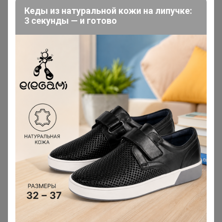
Сообщения пользователя —
Кеды из натуральной кожи на липучке:
3 секунды — и готово
ТатьянаПо
1
2
3
4
5
Показаны записи
1-10
из
466
.
ТатьянаПо
Магистр
В теме "Правильные Витамины и Питание для
Спорта/Фитнеса без рекламного обмана! "
23 апреля, 2026 17:15
Бонифаций
, дорогой, требуется ваша консультация.