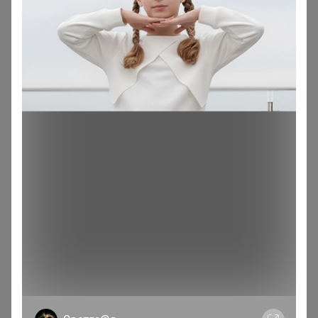
Куртка демисезонная для мальчика
Стоп 14 августа
Мальчишки & Девчонки (NOTA BENE)
ТатьянаПо
Магистр
В теме "Корейские и европейские салаты , выпечка
и готовые обеды. Развоз по цр 11 февраля"
22 января, 2026 11:27
Даша
, почему стоп так не скоро, плохо собирается
закупка?