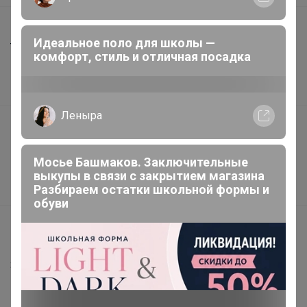
Шоурумы
Идеальное поло для школы —
Торговые марки
комфорт, стиль и отличная посадка
Наша команда
В наличии
Леныра
Подарочные сертификаты
Реклама на сайте
Мосье Башмаков. Заключительные
Поставщикам
выкупы в связи с закрытием магазина
Разбираем остатки школьной формы и
Вакансии
обуви
support@24-ok.ru
Написать в поддержку
Защита покупателя
Помощь