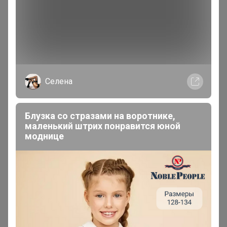
ТатьянаПо
Магистр
Селена
В теме "Ликвидация Sale Мембраны Yoot.
Блузка со стразами на воротнике,
Комплекты, куртки, брюки от 500 руб! "
маленький штрих понравится юной
моднице
7 апреля, 2026 15:27
Джилка
, Новых коллекций у них не будет?