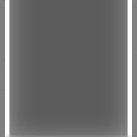
О нас
Все предложения
Анонсы
Новости
Поддержка альпак
Самое выгодное
Хиты продаж
Самое желанное
Самое быстрое
Начать зарабатывать с 24-ok
Picabox.ru - Лучшее место для ваших изображений
Розыгрыш - Генератор случайных чисел
Пульс нашего маркетплейса