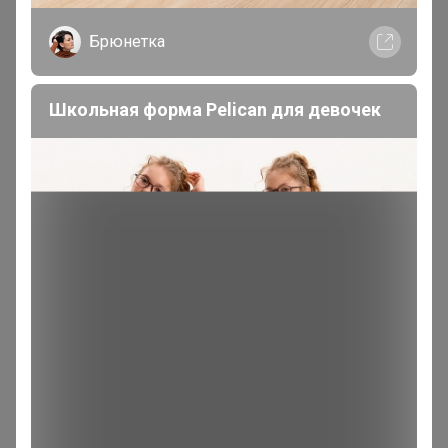
Нужен магний, но меня слабит от любого магния, пью
дробными дозами, после еды, пробовала, разные
Брюнетка
формы, разные формы выпуска: таблетки, порошек.
результат один. Можете что то порекомендовать?
Школьная форма Pelican для девочек
ТатьянаПо
Магистр
В теме "Корейские и европейские салаты , выпечка
и готовые обеды. Развоз по цр 23 апреля"
20 апреля, 2026 13:48
Здравствуйте, в эту закупку присоедениться еще
можно?