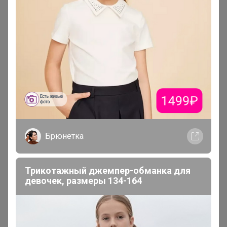
ТатьянаПо
Магистр
В теме "Мальчишки & Девчонки (NOTA BENE)"
6 апреля, 2026 15:10
СЛАДКАЯ
,
курта все таки деми или зимняя? в описании
наполнителя много как для очень холодной зимы
24-
ok.ru/lot/1598557885
Брюнетка
Лот
Трикотажный джемпер-обманка для
девочек, размеры 134-164
30
3
29
2 205р