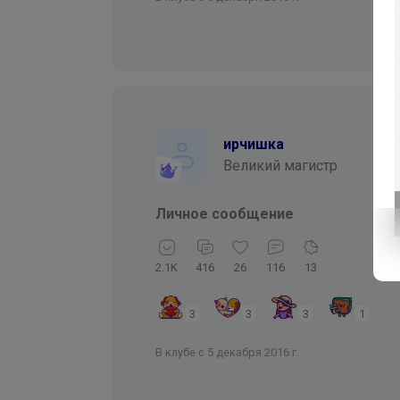
ирчишка
Великий магистр
Личное сообщение
2.1K
416
26
116
13
3
3
3
1
В клубе с 5 декабря 2016 г.