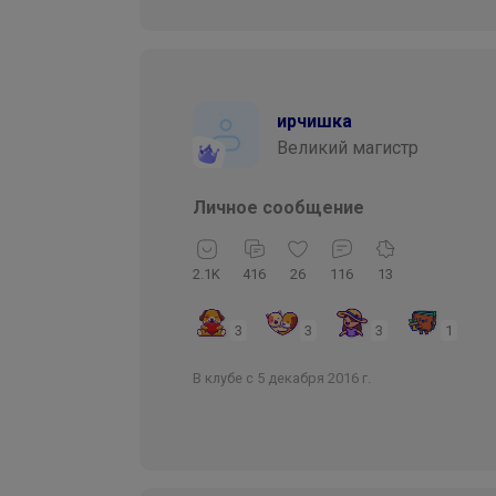
ирчишка
Великий магистр
Личное сообщение
2.1K
416
26
116
13
3
3
3
1
В клубе с 5 декабря 2016 г.