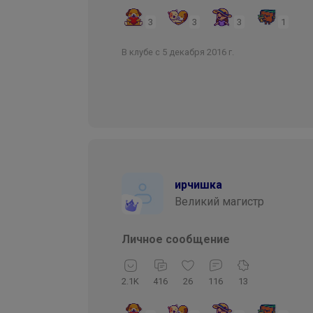
3
3
3
1
В клубе с 5 декабря 2016 г.
ирчишка
Великий магистр
Личное сообщение
2.1K
416
26
116
13