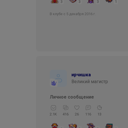
3
3
3
1
В клубе с 5 декабря 2016 г.
ирчишка
Великий магистр
Личное сообщение
2.1K
416
26
116
13