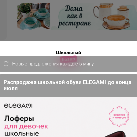
В теме "Farm Oils-косметика,бады,мази и продук
4 июня, 2026 16:59
Новые предложения каждые 5 минут
Здравствуйте. Состоится закупка? Подскажите, пожа
Распродажа школьной обуви ELEGAMI до конца
июля