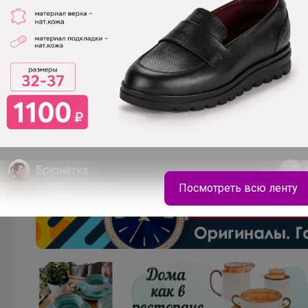
В теме " ♥ Самоцветы ♥ only natural - изысканн
подчеркнут вашу индивидуальность !"
18 июня, 2025 22:21
Спасибо.
Брюнетка
Посмотреть всю ленту
Колготки и носочки CONTE напрямую с фабрики