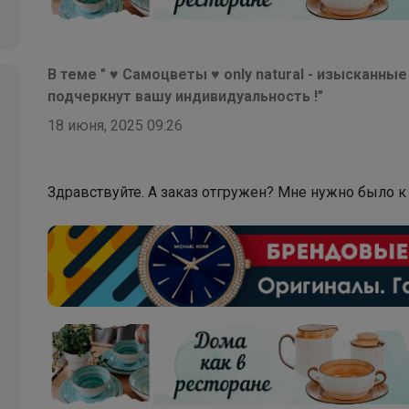
В теме " ♥ Самоцветы ♥ only natural - изысканн
подчеркнут вашу индивидуальность !"
18 июня, 2025 09:26
Здравствуйте. А заказ отгружен? Мне нужно было к 
Вейла
Хит сезона! Идеальная футболка BODO для
уроков физкультуры
Леныра