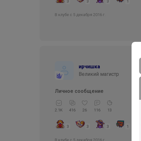
3
3
3
1
В клубе с 5 декабря 2016 г.
ирчишка
Великий магистр
Личное сообщение
2.1K
416
26
116
13
3
3
3
1
В клубе с 5 декабря 2016 г.