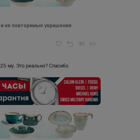
ые и не повторимые украшения
25-му. Это реально? Спасибо.