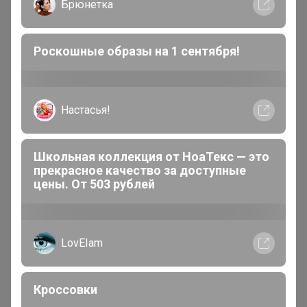
Брюнетка
СКИДКА 10-13 НОЯБРЯ"
1
12 мая, 2026 03:36
Роскошные образы на 1 сентября!
Модератор 24-ok
,
Доброй ночи. Она бесстрашная. Я ей написала смс,
дала несколько дней подумать, а в ответ тишина. так
Настасья!
что не надо людям рекомендовать ей писать. Она
обнаглела, в доску!
Школьная коллекция от НоаТекс — это
прекрасное качество за доступные
цены. От 503 рублей
1
2
3
4
5
Показаны записи
1-10
из
345
.
LovEIam
Кроссовки