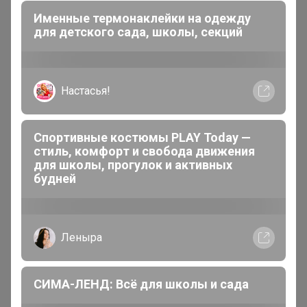
обувь, снаряжение для туризма."
Именные термонаклейки на одежду
для детского сада, школы, секций
20 мая, 2026 01:24
Доброй ночи! подскажите когда закупка пойдет на
выкуп? И второй вопрос, как с пересортом по цвету,
Настасья!
чтобы не попасть в просак?
Спортивные костюмы PLAY Today —
стиль, комфорт и свобода движения
Володенка
для школы, прогулок и активных
Магистр
будней
В теме "Grass, DutyBox. Официальный и
единственный дистрибьютор в регионе Grass, а
Леныра
значит самые низкие цены на чудо-средства для
клининга и автохимию только здесь! СКИДКИ ДО
80%! (Энтузиаст)"
СИМА-ЛЕНД: Всё для школы и сада