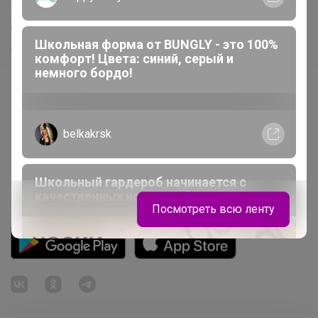
Хиты продаж
Самое желанное
Школьная форма от BUNGLY - это 100%
Самое быстрое
комфорт! Цвета: синий, серый и
немного бордо!
Начать зарабатывать с 24-ok
Picabox.ru - Лучшее место для ваших изображений
Розыгрыш - Генератор случайных чисел
belkakrsk
Пульс нашего маркетплейса
Укорачиватель ссылок
Школьный гардероб начинается с
качественных носков и белья BODO
Посмотреть всю ленту