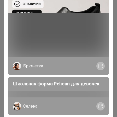
Магистр
В теме "✿✿УРСУС✿✿ Спецодежда, камуфляж,
обувь, снаряжение для туризма."
20 мая, 2026 18:08
Добрый вечер!Можете расфиксировать мою закупку.
Очень долго собирается, буду брать в другом месте,
уже срочно нужно.
Брюнетка
Школьная форма Pelican для девочек
Володенка
Магистр
Селена
В теме "✿✿УРСУС✿✿ Спецодежда, камуфляж,