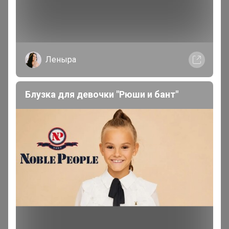
Магистр
В теме "Обувь Абрикот (Abricot) — весна/лето 2026"
Леныра
13 июля, 2026 18:46
закупка набирается или уже все?
Блузка для девочки "Рюши и бант"
Володенка
Магистр
В теме "Ликвидация склада!! STILNYASHKA,
футболки от 50р! Ткани, нитки, пуговицы, синтепон"
1
2 июля, 2026 23:25