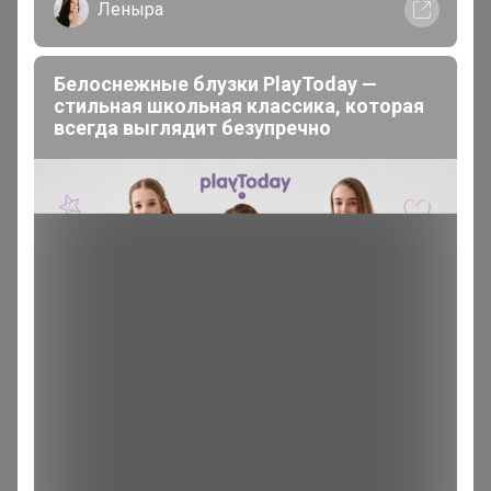
Леныра
Белоснежные блузки PlayToday —
Володенка
стильная школьная классика, которая
Магистр
всегда выглядит безупречно
В теме "Ликвидация склада!! STILNYASHKA,
футболки от 50р! Ткани, нитки, пуговицы, синтепон"
21 июля, 2026 11:39
Добрый день. Подскажите будет счет на эту закупку?
Перехожу по ссылкам товара, попадаю на велберис,
там ничего в наличии нет.Т.е. понимать ждать- не
ждать, есть товар или нет уже?
Володенка