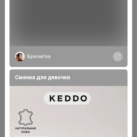
Доброй ночи! Подскажите пожалуйста , когда закупка
пойдет на выкуп?
Володенка
Магистр
Брюнетка
В теме "Ликвидация склада!! STILNYASHKA,
футболки от 50р! Ткани, нитки, пуговицы, синтепон"
Сменка для девочки
22 июня, 2026 02:56
Доброй ночи. Подскажите а сроки годности на
клеевые основы(флизелин, дублерин) ?
Володенка