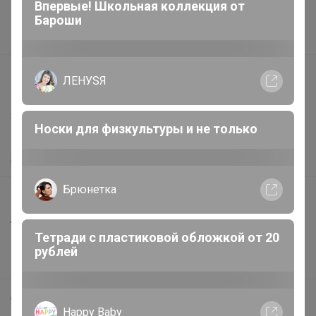
Впервые! Школьная коллекция от
Поставщикам
Бароши
Вакансии
support@24-ok.ru
ЛЕНУSЯ
Написать в поддержку
Защита покупателя
Носки для физкультуры и не только
Помощь
О нас
Брюнетка
Все предложения
Анонсы
Тетради с пластиковой обложкой от 20
Новости
рублей
Поддержка альпак
Самое выгодное
Happy Baby