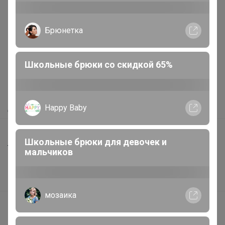
Реклама
Брюнетка
Как здесь все устроено?
Школьные брюки со скидкой 65%
Как сделать заказ?
Как получить?
Happy Baby
Доставка
Шоурумы
Школьные брюки для девочек и
Торговые марки
мальчиков
Наша команда
В наличии
мозаика
Подарочные сертификаты
Реклама на сайте