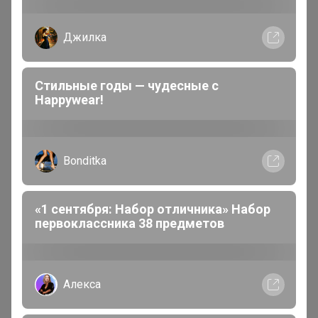
12 мая, 2026 21:17
Джилка
Здравствуйте. Подскажите, у меня был выбран гель
для стирки подешевле, по акции. Появился
включенный в счет теперь без акции. Он другой, и
Стильные годы — чудесные с
более дорогой, я его не заказывала. Хоть бы написали,
Happywear!
спросили. Я оплачу конечно. Но больше я здесь не
закажу, вы заменяете товар на свое усмотрение, меня
не спрашиваете даже. Мне это не надо. Я не вашими
Bonditka
средствами плачу, а своими.
«1 сентября: Набор отличника» Набор
первоклассника 38 предметов
Володенка
Магистр
В теме " Бековский зефир, лукум, помадка -
Алекса
простые сладости из натуральных ингредиентов!