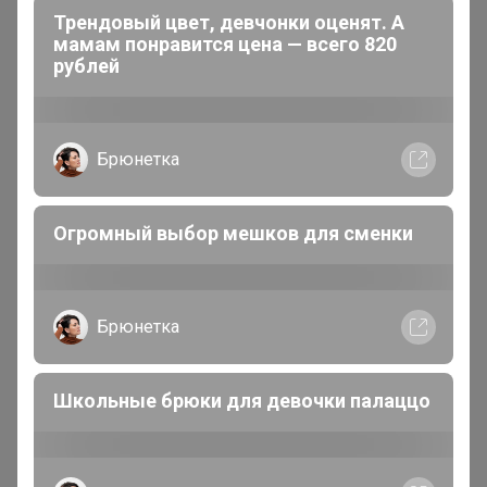
Свежее, вкусное и натуральное лакомство!
Трендовый цвет, девчонки оценят. А
СКИДКА 10-13 НОЯБРЯ"
мамам понравится цена — всего 820
рублей
3
12 мая, 2026 03:39
Я занята сильно была, не было времени даже на
госуслугах заполнить заявление. Сейчас решила под
Брюнетка
утро сесть и заполнить в полицию, в роспотребнадзор,
прокуратуру. Подумаю еще куда можно отправить.
Огромный выбор мешков для сменки
Везде сделала скрины, даже на нашу переписку.
Брюнетка
Володенка
Магистр
Школьные брюки для девочки палаццо
В теме " Бековский зефир, лукум, помадка -
простые сладости из натуральных ингредиентов!
Свежее, вкусное и натуральное лакомство!