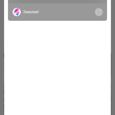
Эмилия!
Стилизуем модный образ: меховые
леопардовые кроссовки за 1 177р
Брюнетка