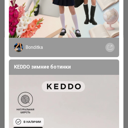
Bonditka
Грандиозная распродажа от TopFace
Много позиций уже в пути в Красноярске
KEDDO зимние ботинки
Леныра