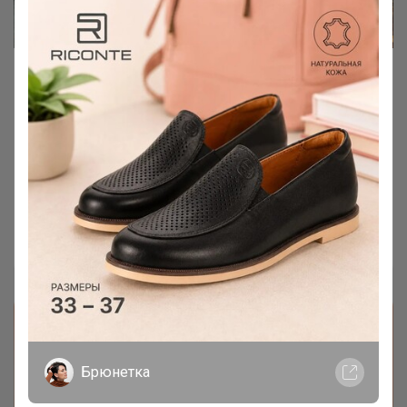
Колбаса Вкусный праздник «Дымов»
230 г
Скидка -29%
Цена итого 106 рублей
Лайм
Брюнетка