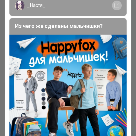
_Настя_
Из чего же сделаны мальчишки?
Грандиозная распродажа игрушек
ORANGE-TOYS
Леныра