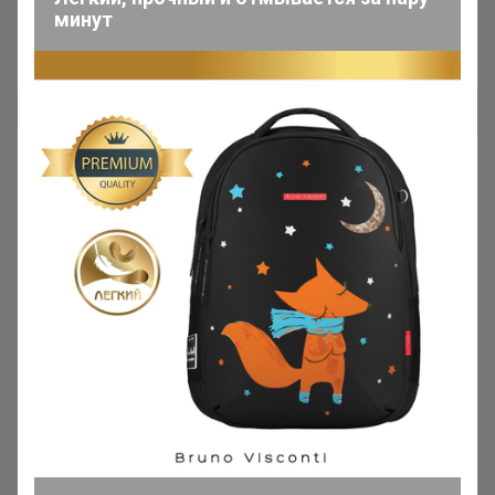
распродаже Фабрики Шапок
минут
Ирика