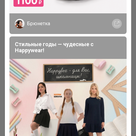
Брюнетка
Дубленка женская Electrastyle -
Стильные годы — чудесные с
скидка 20%
Happywear!
Брюнетка