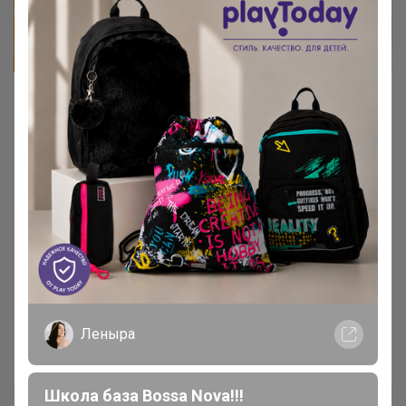
Колье из Турмалина
Камни для Скорпионов
со скидкой 15-25%
Основная польза оберегов из турмалина
заключается в их способности создавать вокруг
владельца непробиваемое магическое поле.
Благодаря ему владелец может не опасаться
никаких негативных воздействий
Леныра
ВикторияСКАЗКА
Школа база Bossa Nova!!!