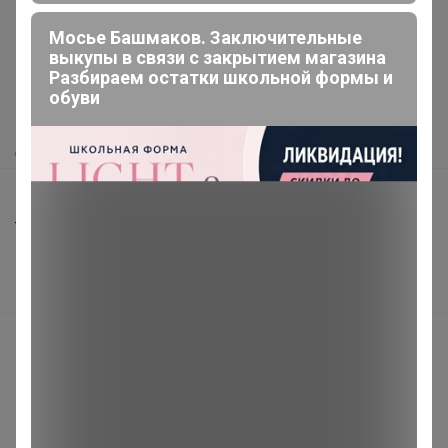
Мосье Башмаков. Заключительные
Как здесь все устроено?
выкупы в связи с закрытием магазина
Разбираем остатки школьной формы и
Как сделать заказ?
обуви
Как получить?
Доставка
Шоурумы
Торговые марки
Наша команда
В наличии
Подарочные сертификаты
Реклама на сайте
Поставщикам
Вакансии