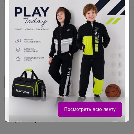
Самое быстрое
Начать зарабатывать с 24-ok
Picabox.ru - Лучшее место для ваших изображений
Розыгрыш - Генератор случайных чисел
Пульс нашего маркетплейса
Укорачиватель ссылок
Посмотреть всю ленту
Ваш регион
Красноярск?
Продолжая использовать этот сайт и нажимая кнопку
Леныра
«Принять», вы даёте согласие на обработку файлов
© ООО "Лявита", ОГРН 1122468054070, 2012 - 2026
cookie