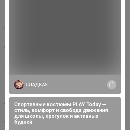
support@24-ok.ru
Написать в поддержку
Защита покупателя
Помощь
О нас
Все предложения
Анонсы
Новости
СЛАДКАЯ
Поддержка альпак
Самое выгодное
Спортивные костюмы PLAY Today —
стиль, комфорт и свобода движения
Хиты продаж
для школы, прогулок и активных
будней
Самое желанное