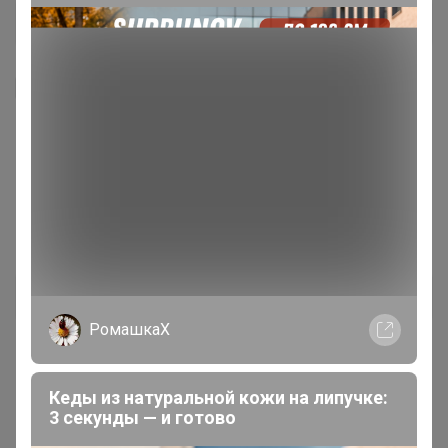
Я внимательно ознакомлен и полностью согласен
с условиями членства в клубе и правилами
вступления, изложенными в следующих
документах:
Правила совместных закупок
,
Соглашение пользователя
,
Политика
конфиденциальности
,
Обработка персональных
данных
.
Зарегистрироваться
РомашкаХ
Кеды из натуральной кожи на липучке:
3 секунды — и готово