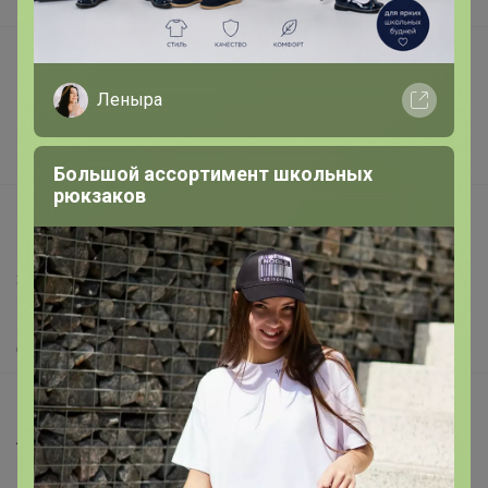
В наличии
Подарочные сертификаты
Реклама на сайте
Леныра
Поставщикам
Вакансии
Большой ассортимент школьных
рюкзаков
support@24-ok.ru
Написать в поддержку
Защита покупателя
Помощь
О нас
Все предложения
Анонсы
Новости