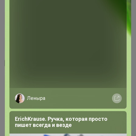
Запомнить
Забыли пароль?
Войти
Леныра
Регистрация
ErichKrause. Ручка, которая просто
Войти с помощью других сервисов
пишет всегда и везде