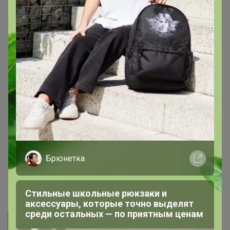
Поддержка альпак
Самое выгодное
Хиты продаж
Самое желанное
Самое быстрое
Начать зарабатывать с 24-ok
Picabox.ru - Лучшее место для ваших изображений
Розыгрыш - Генератор случайных чисел
Пульс нашего маркетплейса
Брюнетка
Укорачиватель ссылок
Стильные школьные рюкзаки и
аксессуары, которые точно выделят
среди остальных — по приятным ценам