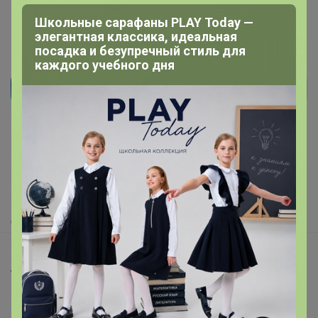
Школьные сарафаны PLAY Today —
элегантная классика, идеальная
посадка и безупречный стиль для
каждого учебного дня
Реклама
Как здесь все устроено?
Как сделать заказ?
Как получить?
Доставка
Шоурумы
Торговые марки
Наша команда