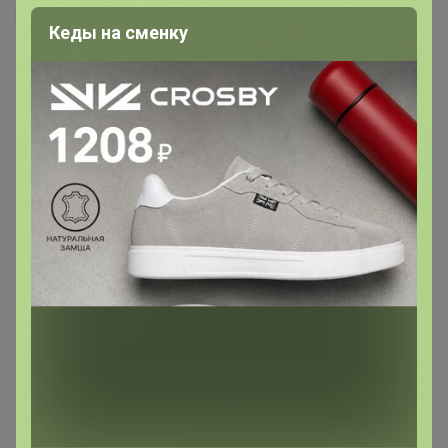
Кеды на сменку
200 000+
15
ров
пользователей
по 