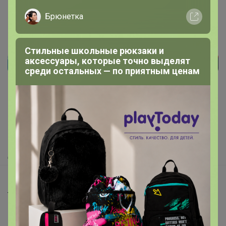
Брюнетка
Стильные школьные рюкзаки и
аксессуары, которые точно выделят
среди остальных — по приятным ценам
Реклама
Как здесь все устроено?
Как сделать заказ?
Как получить?
Доставка
Шоурумы
Торговые марки
Наша команда