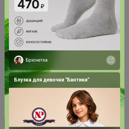
Поддержка альпак
Самое выгодное
Хиты продаж
Самое желанное
Самое быстрое
Брюнетка
Начать зарабатывать с 24-ok
Picabox.ru - Лучшее место для ваших изображений
Блузка для девочки "Бантики"
Розыгрыш - Генератор случайных чисел
Пульс нашего маркетплейса
Укорачиватель ссылок