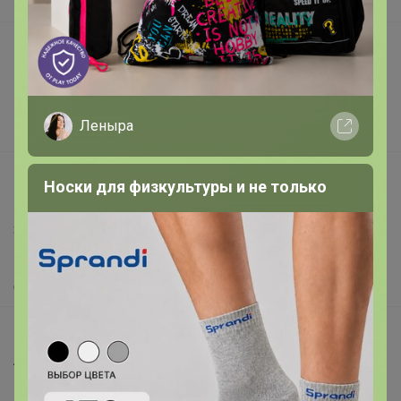
В наличии
Подарочные сертификаты
Реклама на сайте
Поставщикам
Леныра
Вакансии
support@24-ok.ru
Носки для физкультуры и не только
Написать в поддержку
Защита покупателя
Помощь
О нас
Все предложения
Анонсы
Новости