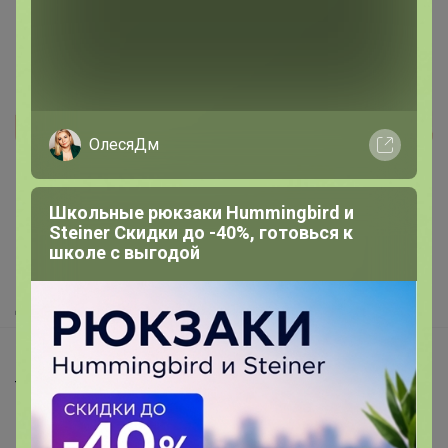
Реклама
ОлесяДм
Как здесь все устроено?
Школьные рюкзаки Hummingbird и
Steiner Скидки до -40%, готовься к
Как сделать заказ?
школе с выгодой
Как получить?
Доставка
Шоурумы
Торговые марки
Наша команда