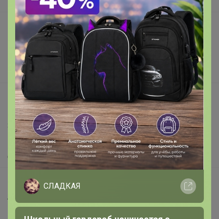
В наличии
Подарочные сертификаты
Реклама на сайте
Поставщикам
Вакансии
support@24-ok.ru
Написать в поддержку
Защита покупателя
Помощь
О нас
Все предложения
СЛАДКАЯ
Анонсы
Новости