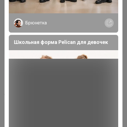
Брюнетка
Школьная форма Pelican для девочек
407
5.0
135.6K
324.6K
10.7K
14
Парфюмерная лавка редкостей. Поступление
новинок!
Стоп 13 августа