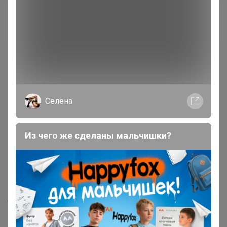
+28.8K
Селена
Реклама
Из чего же сделаны мальчишки?
Как здесь все устроено?
Как сделать заказ?
Как получить?
Доставка
Шоурумы