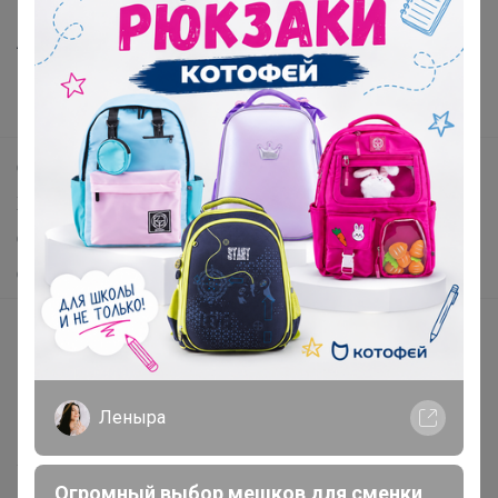
Все предложения
Анонсы
Новости
Поддержка альпак
Самое выгодное
Хиты продаж
Самое желанное
Самое быстрое
Начать зарабатывать с 24-ok
Picabox.ru - Лучшее место для ваших изображений
Розыгрыш - Генератор случайных чисел
Леныра
Пульс нашего маркетплейса
Укорачиватель ссылок
Огромный выбор мешков для сменки