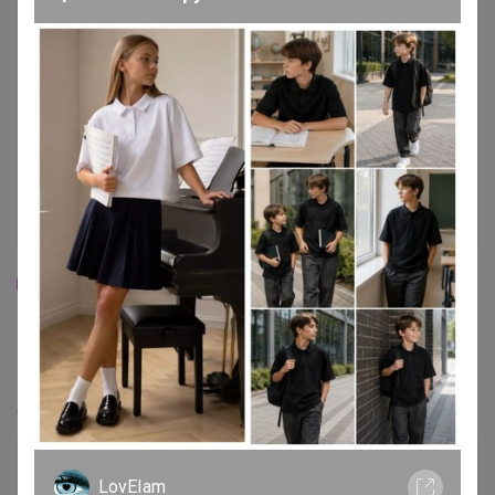
16
5.0
135.6K
324.6K
10.7K
14
100%
CLIVE&KEIRA - ароматы близнецы известных
парфюмов
Дозаказ до 10 августа
LovEIam