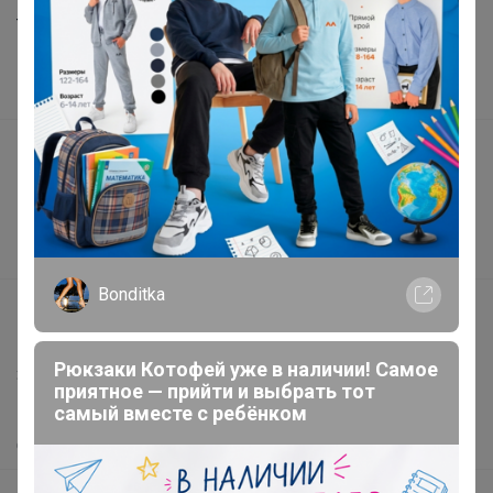
Торговые марки
Наша команда
В наличии
Подарочные сертификаты
Реклама на сайте
Поставщикам
Вакансии
Bonditka
support@24-ok.ru
Написать в поддержку
Рюкзаки Котофей уже в наличии! Самое
Защита покупателя
приятное — прийти и выбрать тот
Помощь
самый вместе с ребёнком
О нас