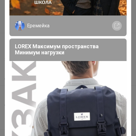
Реклама на сайте
Поставщикам
Еремейка
Вакансии
support@24-ok.ru
LOREX Максимум пространства
Написать в поддержку
Минимум нагрузки
Защита покупателя
Помощь
О нас
Все предложения
Анонсы
Новости
Поддержка альпак