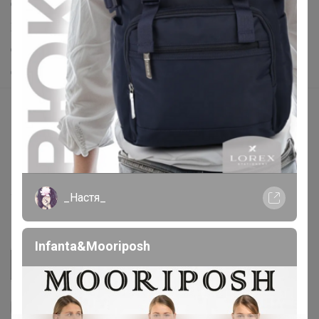
Самое выгодное
Хиты продаж
Самое желанное
Самое быстрое
Начать зарабатывать с 24-ok
Picabox.ru - Лучшее место для ваших изображений
Розыгрыш - Генератор случайных чисел
Пульс нашего маркетплейса
_Настя_
Укорачиватель ссылок
Infanta&Mooriposh