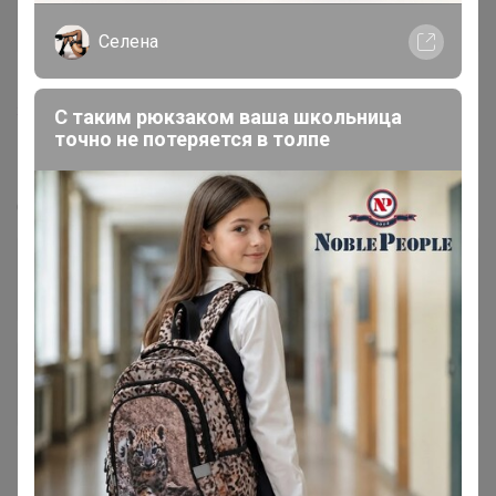
Селена
205
5.0
4.5K
14K
1.4K
8
С таким рюкзаком ваша школьница
точно не потеряется в толпе
Beautifull-модная одежда всех размеров.
Новинки каждый день!
Стоп 11 августа
+11.2K