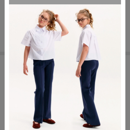
МихаК