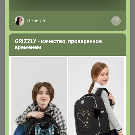
Хиты продаж
Леныра
GRIZZLY - качество, проверенное
временем
Хит
Хит
520р
37р
Укрывной материал 60 черн.
Лента киперная, 8мм, 20м
2,1м*10м