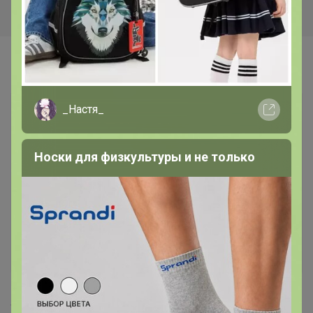
Самые желанные
_Настя_
Носки для физкультуры и не только
Хит
Хит
241р
108р
Укрытие Зимний домик -
Вермикулит 5 л