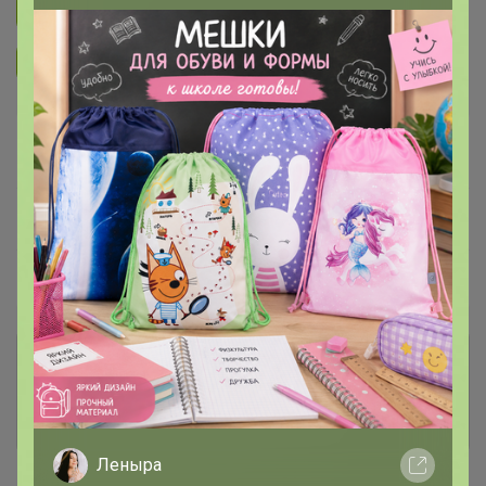
Подписаться на закупку
299
Подписаться на организатора
3.7K
В архиве
Собрано
—
30 %
~ 5 дней
Ожидание
Пристрой
1 лот
Комментарии к лотам
1.5K
Отзывы участников
3.6K
Леныра