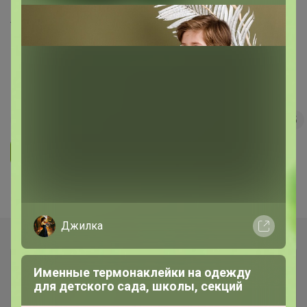
Удобрения, регуляторы роста,
грунты и прочее ❗ без транспортных
❗ минимальное ожидание ❗ выкуп
каждую в неделю (svet)
265
5.0
32K
41.8K
1.5K
5
Ответить
Показаны записи
1-2
из
2
.
Джилка
Именные термонаклейки на одежду
для детского сада, школы, секций