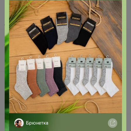
Как сделать заказ?
Как получить?
Доставка
Шоурумы
Торговые марки
Наша команда
В наличии
Подарочные сертификаты
Реклама на сайте
Поставщикам
Вакансии
support@24-ok.ru
Брюнетка
Написать в поддержку