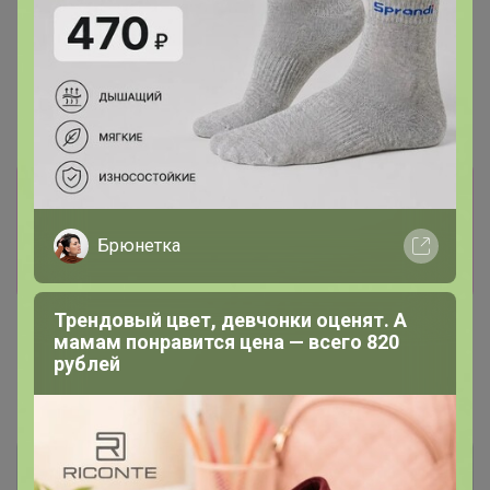
допол.чехол h 100см(уп
3шт)
Информация о заказах доступна
лишь членам клуба
Брюнетка
Показать
Трендовый цвет, девчонки оценят. А
мамам понравится цена — всего 820
рублей
Показаны записи
1-2
из
2
.