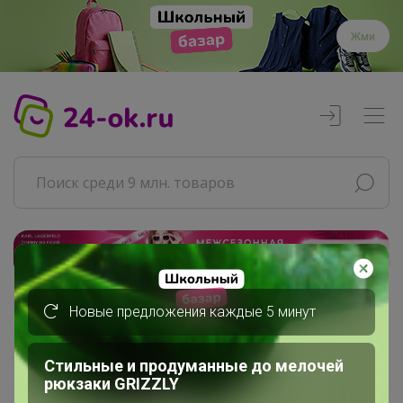
Жми
Реклама
Новые предложения каждые 5 минут
Главная
Совместные покупки
АРХИВ СП
Стильные и продуманные до мелочей
рюкзаки GRIZZLY
РАЗНОЕ