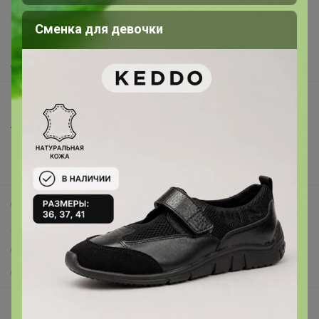
Защита покупателя
Сменка для девочки
Помощь
О нас
Все предложения
Анонсы
Новости
Поддержка альпак
Самое выгодное
Хиты продаж
Самое желанное
Самое быстрое
Начать зарабатывать с 24-ok