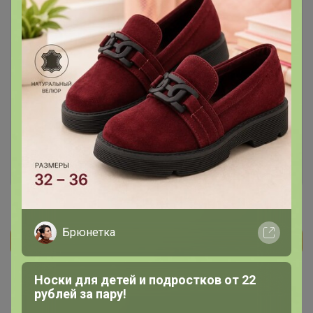
Чтобы ответить или задать вопрос
необходимо авторизоваться на сайте
Это займет меньше минуты
Войти
Зарегистрироваться
Брюнетка
Реклама
Носки для детей и подростков от 22
рублей за пару!
Как здесь все устроено?