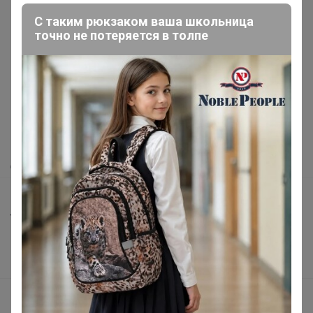
С таким рюкзаком ваша школьница
точно не потеряется в толпе
Реклама
Как здесь все устроено?
Как сделать заказ?
Как получить?
Доставка
Шоурумы
Торговые марки
Наша команда
В наличии
Подарочные сертификаты