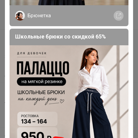
Реклама на сайте
Поставщикам
Брюнетка
Вакансии
Школьные брюки со скидкой 65%
support@24-ok.ru
Написать в поддержку
Защита покупателя
Помощь
О нас
Все предложения
Анонсы
Новости
Поддержка альпак
Самое выгодное