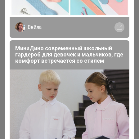
Условия участия
Вейла
Ключевые даты
МиниДино современный школьный
История проведённых выкупов
гардероб для девочек и мальчиков, где
комфорт встречается со стилем
Cтраничка организатора
Другие СП организатора Happy Baby
Пристрой организатора Happy Baby