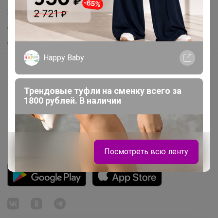
Хиты продаж
Самое желанное
Самое быстрое
Happy Baby
Начать зарабатывать с 24-ok
Picabox.ru - Лучшее место для ваших изображений
Трендовые туфли на сменку всего за
Розыгрыш - Генератор случайных чисел
1800 рублей. В наличии
Пульс нашего маркетплейса
Укорачиватель ссылок
Посмотреть всю ленту