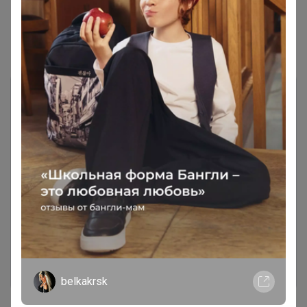
Показаны записи
1-2
из
2
.
Чтобы ответить или задать вопрос
необходимо авторизоваться на сайте
Это займет меньше минуты
Войти
Зарегистрироваться
belkakrsk