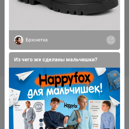
Хит
Хит
Брюнетка
520р
37р
Укрывной материал 60 черн.
Лента киперная, 8мм, 20м
2,1м*10м
Из чего же сделаны мальчишки?
Самые желанные