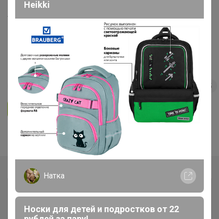
Heikki
Удобрения, регуляторы роста,
грунты и прочее ❗ без транспортных
❗ минимальное ожидание ❗ выкуп
каждую в неделю (svet)
263
5.0
32K
41.9K
1.6K
5
Ответить
Показаны записи
1-2
из
2
.
Натка
Носки для детей и подростков от 22
рублей за пару!