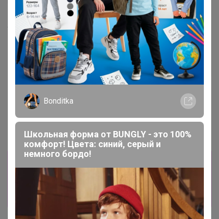
Хит
241р
Укрытие Зимний домик -
допол.чехол h 100см(уп
3шт)
Хит
108р
Bonditka
Вермикулит 5 л
Школьная форма от BUNGLY - это 100%
комфорт! Цвета: синий, серый и
немного бордо!
Информация о заказах доступна
лишь членам клуба
Показать