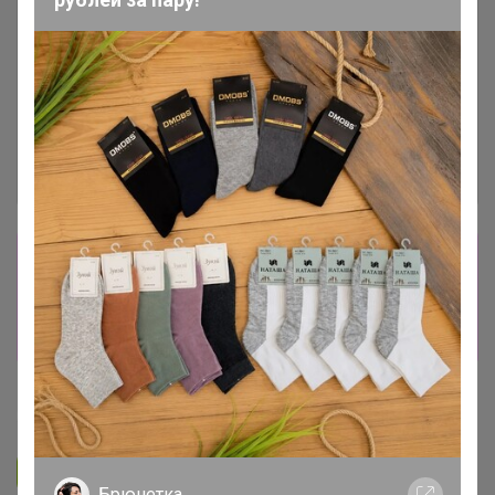
Сбор заказов в данной закупке
завершен
Перейти к текущей закупке
Happy Baby
Подписаться на закупку
299
Брюнетка