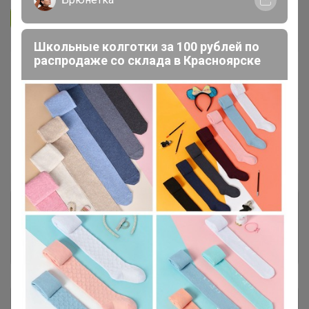
Подписаться на организатора
3.8K
Школьные колготки за 100 рублей по
распродаже со склада в Красноярске
В архиве
Собрано
—
19 %
~ 5 дней
Ожидание
Пристрой
1 лот
Комментарии к лотам
1.6K
Отзывы участников
3.6K
Описание