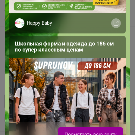
Хиты продаж
Самое желанное
Самое быстрое
Happy Baby
Начать зарабатывать с 24-ok
Школьная форма и одежда до 186 см
Picabox.ru - Лучшее место для ваших изображений
по супер классным ценам
Розыгрыш - Генератор случайных чисел
Пульс нашего маркетплейса
Укорачиватель ссылок
Посмотреть всю ленту