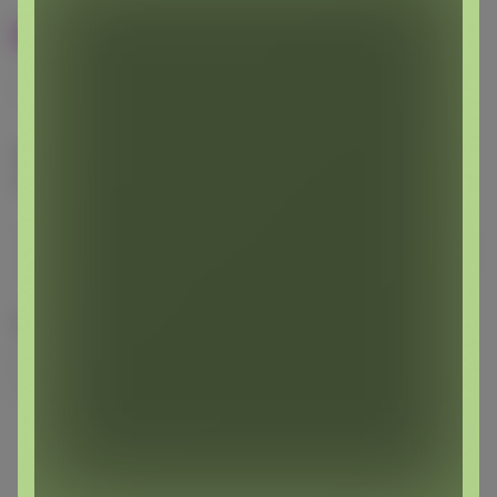
100% оригинал
У нас выгоднее
24
32
480
560
680
Эксклюзивный товар, доступен для
опытных пользователей 24-ok.ru
от 248 680,40р
Орг.
480,40р
486 320,40р
Доставка
260,80р
Цвет
Фиолетовый
Зелёный
Розовый