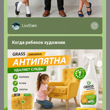
Поставщикам
Вакансии
support@24-ok.ru
LovEIam
Написать в поддержку
Защита покупателя
Когда ребенок художник
Помощь
О нас
Все предложения
Анонсы
Новости
Поддержка альпак
Самое выгодное