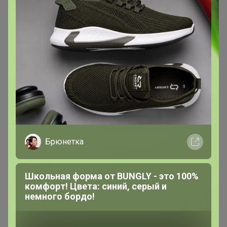
Эксклюзивный товар
Товар доступен
для зарегистрированных,
опытных пользователей 24-ok.ru
Зарегистрироваться
Войти
Брюнетка
Школьная форма от BUNGLY - это 100%
комфорт! Цвета: синий, серый и
немного бордо!