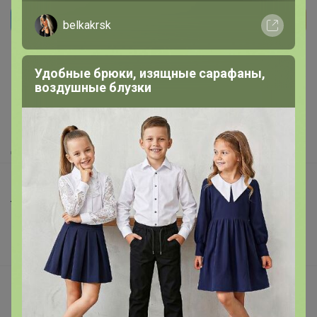
belkakrsk
Реклама
Удобные брюки, изящные сарафаны,
Как здесь все устроено?
воздушные блузки
Как сделать заказ?
Как получить?
Доставка
Шоурумы
Торговые марки
Наша команда
В наличии
Подарочные сертификаты
Реклама на сайте