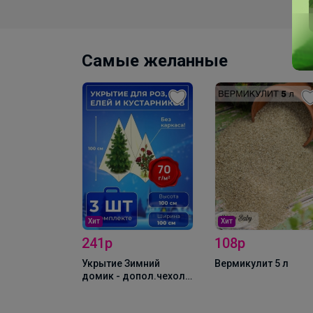
Самые желанные
Хит
Хит
241р
108р
Укрытие Зимний
Вермикулит 5 л
т. 1,2м (в
домик - допол.чехол h
м
100см(уп 3шт)