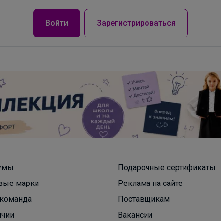
Войти
Зарегистрироваться
Брюнетка
умы
Подарочные сертификаты
вые марки
Реклама на сайте
Обувь от ARGO идеальна для повседневной
команда
Поставщикам
жизни!
ичии
Вакансии