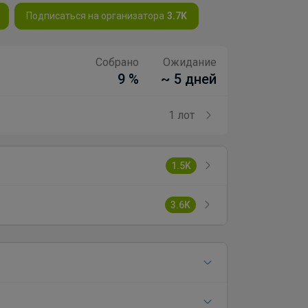
Подписаться на организатора
3.7K
Собрано
Ожидание
9 %
~ 5 дней
1 лот
1.5K
3.6K