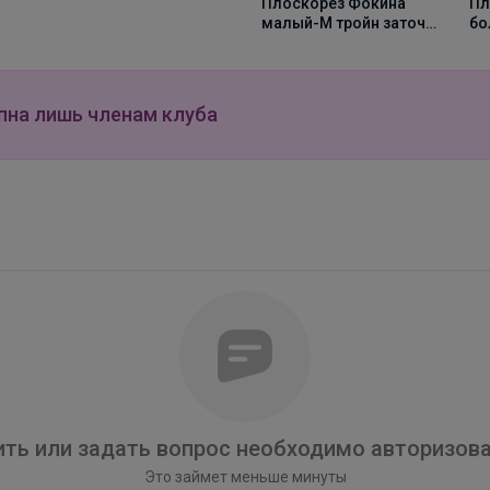
Плоскорез Фокина
Пл
малый-М тройн заточ
бо
с черенком
за
пна лишь членам клуба
Брюнетка
С таким рюкзаком ваша школьница точно не
потеряется в толпе
ть или задать вопрос необходимо авторизова
Это займет меньше минуты