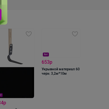
Хит
Хит
321р
653р
30 Плюс 0,5
Укрывной материал 60
аптека
черн. 3,2м*10м
ит
34р