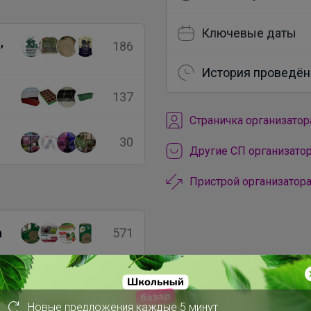
Ключевые даты
,
186
История проведён
137
Cтраничка организатор
30
Другие СП организатор
Пристрой организатора
а
571
293
Новые предложения каждые 5 минут