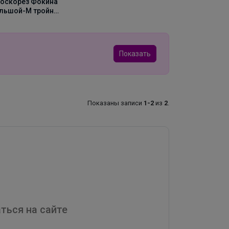
оскорез Фокина
льшой-М тройн
точ с черенком
Показать
Показаны записи
1-2
из
2
.
ться на сайте