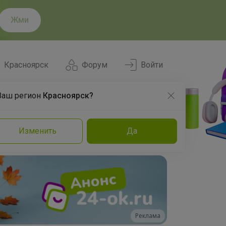
Жми
Красноярск
Форум
Войти
Ваш регион
Красноярск?
Нравится
Заказы
Изменить
Да
и
Команда
Торговые марки
Эксперты
Реклама