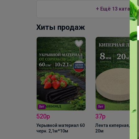
+ Ещё 13 каталог
Хиты продаж
Хит
Хит
520р
37р
Вермикулит 5 л
Укрывной материал 60
Лента киперная, 8мм
черн. 2,1м*10м
20м