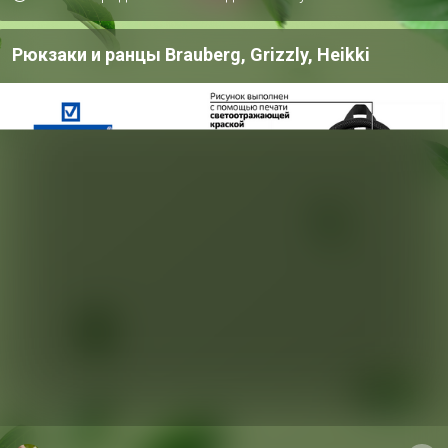
ов
Рюкзаки и ранцы Brauberg, Grizzly, Heikki
Х
4
Хит
Кр
ко
33р
Хит
92р
Колышек
стеклопласт. 1,2м (в
,
Лента киперная, 8мм,
ПВХ) d 8мм
моток 50м