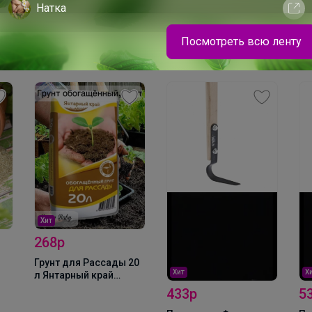
Натка
Посмотреть всю ленту
Блузка для девочки "Кружевной воротник и
вышивка"
Хит
268р
Грунт для Рассады 20
Хит
Х
л Янтарный край
(Нестеровское)
433р
5