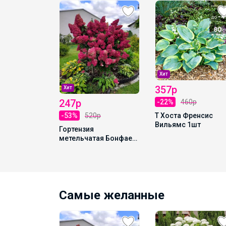
Хит
357р
Хит
247р
1р
-22%
460р
Т Хоста Френсис
-53%
520р
ая
Вильямс 1шт
Гортензия
 Лидия Р9
метельчатая Бонфаер
Р9 1шт Т
Самые желанные