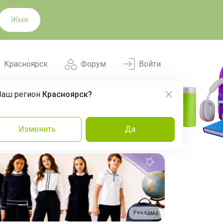
Жми
Красноярск
Форум
Войти
Ваш регион
Красноярск?
Нравится
Заказы
Изменить
Да
и
Команда
Торговые марки
Эксперты
Реклама