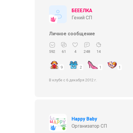
БЕЕЕЛКА
Гений СП
Личное сообщение
592
61
4
248
14
9
2
1
1
В клубе с 6 декабря 2012 г.
Happy Baby
Организатор СП