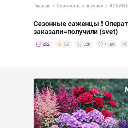
Главная
Совместные покупки
АРХИВ 
Сезонные саженцы ❗ Операт
заказали=получили (svet)
252
5.0
32K
41.8K