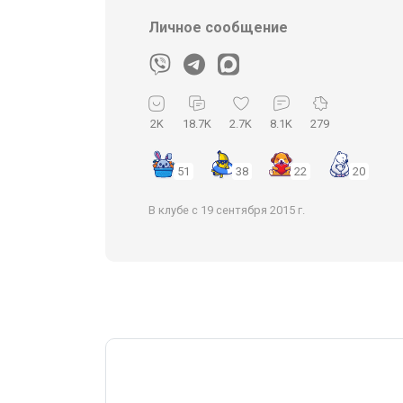
Личное сообщение
2K
18.7K
2.7K
8.1K
279
51
38
22
20
В клубе с 19 сентября 2015 г.