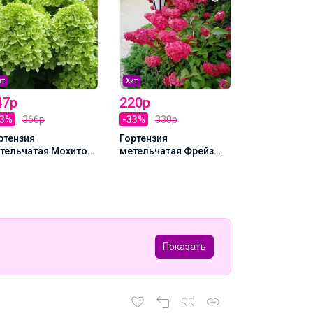
Хит
340р
ит
Хит
-7%
366р
47р
220р
Гортензия
33%
366р
-33%
330р
метельчата
Мэджикал С
ртензия
Гортензия
Саммер Р9
тельчатая Мохито
метельчатая Фрейз
 1шт Т
Мельба Р9
Показать