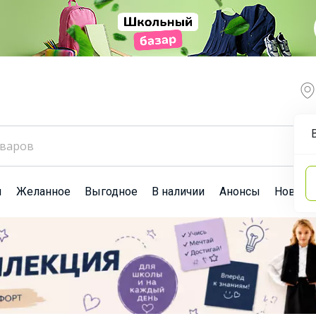
ы
Желанное
Выгодное
В наличии
Анонсы
Новост