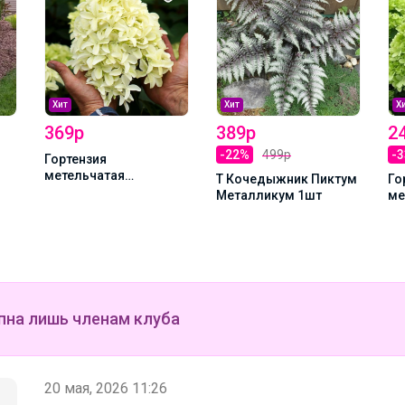
Хит
Хит
Х
369р
389р
2
-22%
499р
-
Гортензия
метельчатая
Т Кочедыжник Пиктум
Го
Скайфолл 1л
Металликум 1шт
ме
Р9
пна лишь членам клуба
20 мая, 2026 11:26