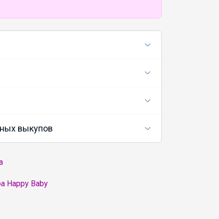
ных выкупов
а
а Happy Baby