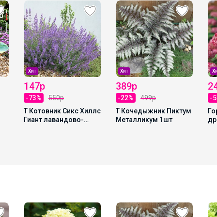
Хит
Хит
Х
147р
389р
2
-73%
550р
-22%
499р
-
Т Котовник Сикс Хиллс
Т Кочедыжник Пиктум
Го
Гиант лавандово-
Металликум 1шт
др
синий Р9
Ан