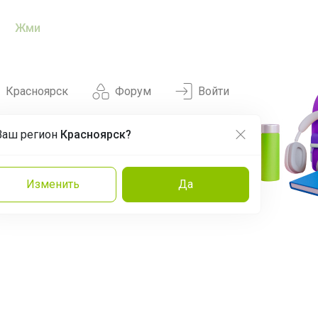
Жми
Красноярск
Форум
Войти
Ваш регион
Красноярск?
Нравится
Заказы
Изменить
Да
и
Команда
Торговые марки
Эксперты