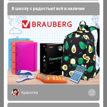
support@24-ok.ru
В школу с радостью! всё в наличии
Написать в поддержку
Защита покупателя
Помощь
О нас
Все предложения
Анонсы
Новости
Поддержка альпак
Самое выгодное
Хиты продаж
Красотка
Самое желанное
Самое быстрое