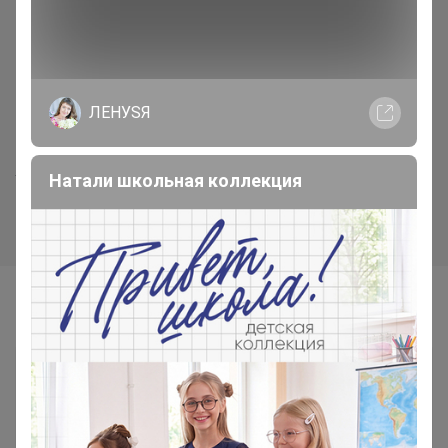
ЛЕНУSЯ
Хит
Хит
520р
37р
Натали школьная коллекция
Укрывной материал 60 черн.
Лента киперная, 8мм, 20м
2,1м*10м
Самые желанные