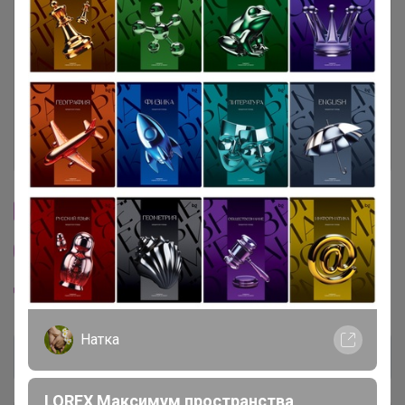
Условия участия
Ключевые даты
История проведённых выкупов
Cтраничка организатора
Другие СП организатора Happy Baby
Пристрой организатора Happy Baby
Натка
LOREX Максимум пространства