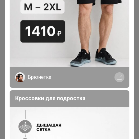
Показать
Студентка
Магистр
4 мая, 2026 09:53
Happy Baby
, здравствуйте, при оплате какая-то ошибка
Брюнетка
выходит.
Кроссовки для подростка
Happy Baby
Организатор СП