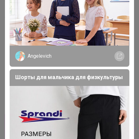
Хит
241р
Укрытие Зимний домик -
допол.чехол h 100см(уп
3шт)
Хит
108р
Angelevich
Вермикулит 5 л
Шорты для мальчика для физкультуры
Информация о заказах доступна
лишь членам клуба