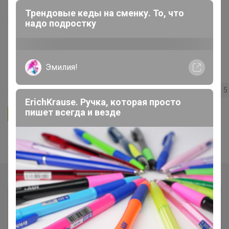
Трендовые кеды на сменку. То, что
Удобрения, регуляторы роста,
надо подростку
грунты и прочее ❗ без транспортных
❗ минимальное ожидание ❗ выкуп
каждую в неделю (svet)
Эмилия!
245
5.0
31.9K
41.8K
1.6K
5
ErichKrause. Ручка, которая просто
пишет всегда и везде
Ответить
Показаны записи
1-4
из
4
.