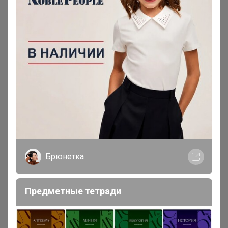
Подписаться на организатора
3.7K
В архиве
Собрано
—
51 %
~ 5 дней
Ожидание
Пристрой
1 лот
Комментарии к лотам
1.6K
Брюнетка
Отзывы участников
3.6K
Предметные тетради
Описание