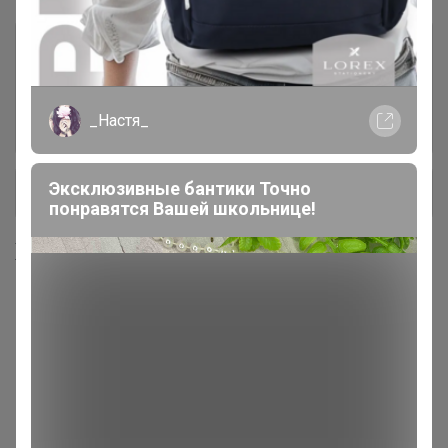
2 удобрения и регуляторы роста
571
3 защита от насекомых и
293
_Настя_
грызунов
Эксклюзивные бантики Точно
+ Ещё 13 каталогов
понравятся Вашей школьнице!
Хиты продаж