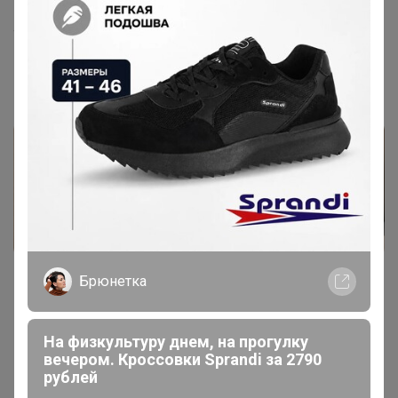
1
4 мая, 2026 11:30
Студентка
, Добрый день, открыла карты
Брюнетка
На физкультуру днем, на прогулку
вечером. Кроссовки Sprandi за 2790
Показаны записи
1-4
из
4
.
рублей