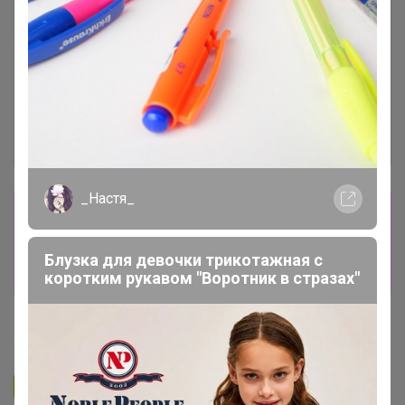
_Настя_
Сбор заказов в данной закупке
завершен
Блузка для девочки трикотажная с
Перейти к текущей закупке
коротким рукавом "Воротник в стразах"
Happy Baby
Подписаться на закупку
299