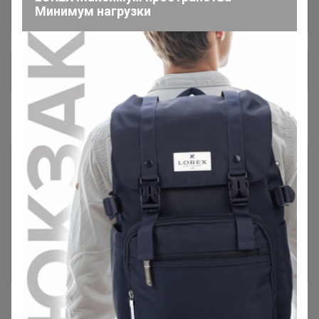
Минимум нагрузки
Общий каталог
Чат в Telegram 💌
1
#1 ГОТОВИМСЯ к ПОСАДКАМ
1 грунты, субстраты: рассадные,
186
универсальные, цветочные
2 рассадные ёмкости
137
3 фитосвет
30
#1 грунты, удобрения