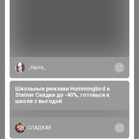
Реклама
Как здесь все устроено?
Как сделать заказ?
Как получить?
Доставка
_Настя_
Шоурумы
Школьные рюкзаки Hummingbird и
Торговые марки
Steiner Скидки до -40%, готовься к
Наша команда
школе с выгодой
В наличии
Подарочные сертификаты
СЛАДКАЯ
Реклама на сайте