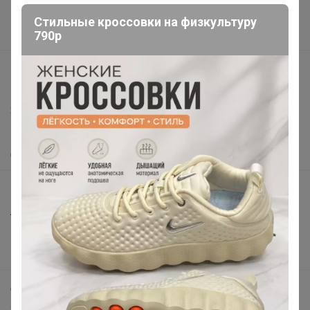
Поставщикам
Стильные кроссовки на физкультуру
790р
Вакансии
support@24-ok.ru
Написать в поддержку
Защита покупателя
Помощь
О нас
Все предложения
Анонсы
Новости
Поддержка альпак
Самое выгодное