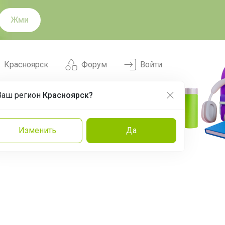
Жми
Красноярск
Форум
Войти
Ваш регион
Красноярск?
Нравится
Заказы
Изменить
Да
и
Команда
Торговые марки
Эксперты