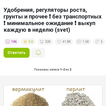
Удобрения, регуляторы роста,
грунты и прочее ❗ без транспортных
❗ минимальное ожидание ❗ выкуп
каждую в неделю (svet)
146
5.0
32K
41.8K
1.5K
5
Ответить
Показаны записи
1-2
из
2
.