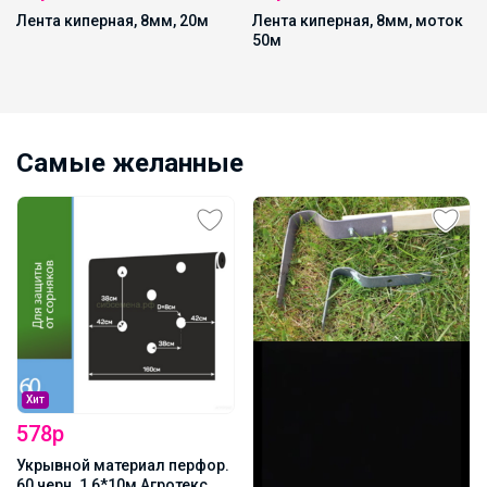
Лента киперная, 8мм, 20м
Лента киперная, 8мм, моток
50м
Самые желанные
Хит
578р
Укрывной материал перфор.
60 черн. 1,6*10м Агротекс