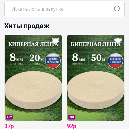
Хиты продаж
Хит
Хит
37р
92р