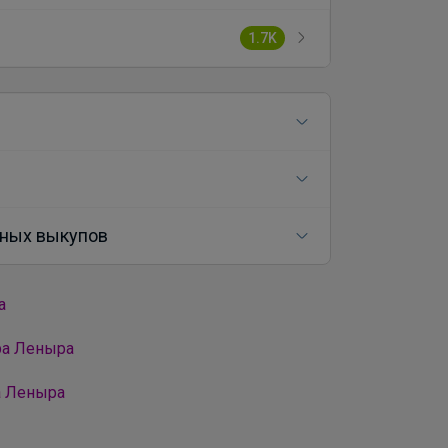
1.7K
ных выкупов
а
ра Леныра
а Леныра