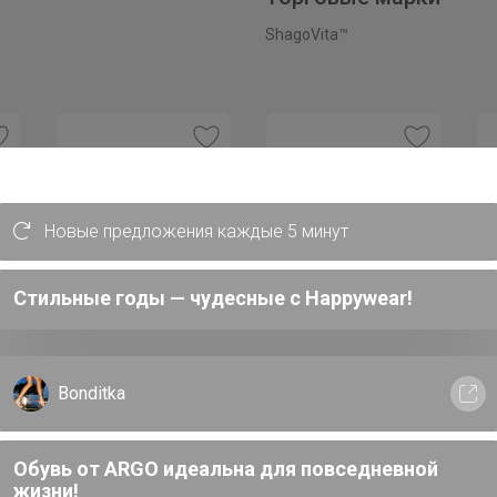
ShagoVita™
Новые предложения каждые 5 минут
Стильные годы — чудесные с Happywear!
2 059,75р
1 068,93р
ит
653,22р × 4
в Сплит
363,52р × 4
в Сплит
ки
Туфли для девочки
Сапоги для девочки
23СМФ черный лак
21СМФ 38-39 Девочка
Bonditka
Черный наплак
Обувь от ARGO идеальна для повседневной
жизни!