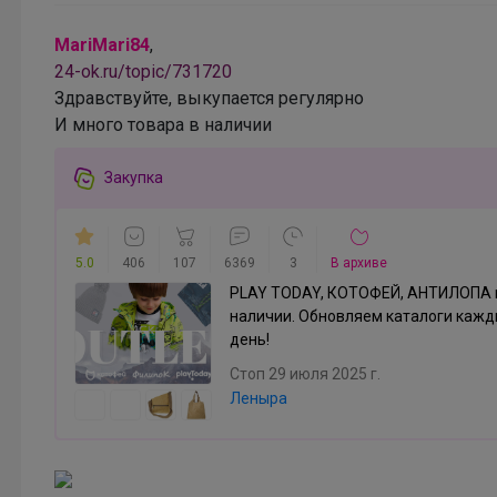
пна лишь членам клуба
23 июля, 2025 18:45
Брюнетка
Есть шанс что заеупка соберется?
Спортивные брюки оверсайз всего за 761 рубль.
Размеры с 134 до 164 см