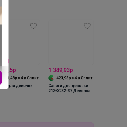
 349,72р
15%
2 754р
746,66р × 4
в Сплит
ТИНКИ ЖЕНСКИЕ
ПУЧИНО 23СМФ 38-
 ЖЕНЩИНА