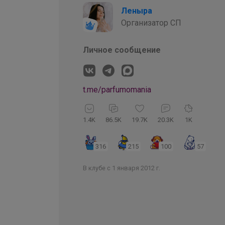
Информация о заказах досту
MariMari84
Виртуоз СП
Личное сообщение
219
16
4
32
В клубе с 12 января 2022 г.