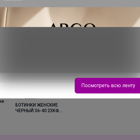
2
-
БО
КА
40
Посмотреть всю ленту