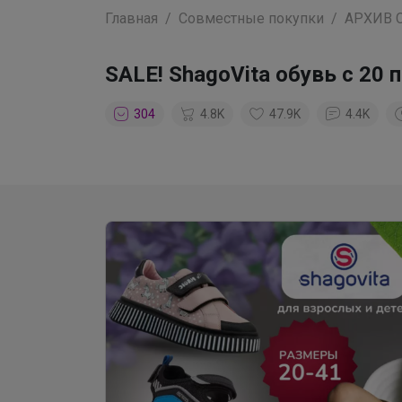
Главная
Совместные покупки
АРХИВ 
SALE! ShаgоVitа обувь с 20 
304
4.8K
47.9K
4.4K