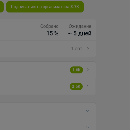
Подписаться на организатора
3.7K
Собрано
Ожидание
15 %
~ 5 дней
1 лот
1.6K
3.6K