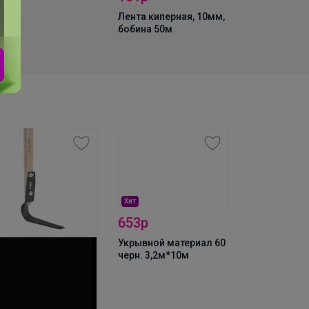
Лента киперная, 10мм,
бобина 50м
Хит
Хит
321р
653р
30 Плюс 0,5
Укрывной материал 60
аптека
черн. 3,2м*10м