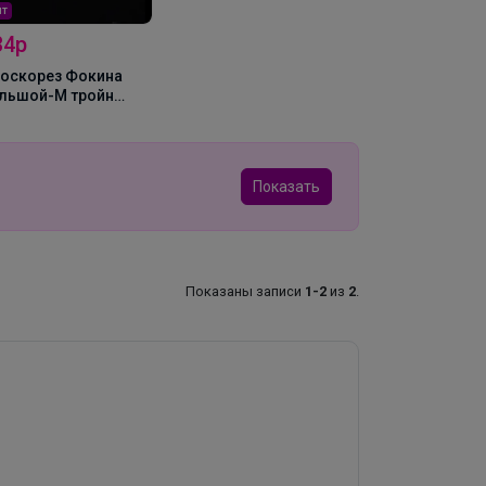
ит
34р
оскорез Фокина
льшой-М тройн
точ с черенком
Показать
Показаны записи
1-2
из
2
.