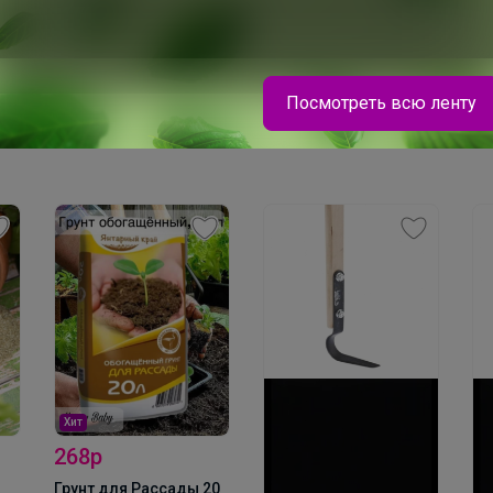
стеклопласт. 1,2м (в
,
Лента киперная, 8мм,
ПВХ) d 8мм
моток 50м
Посмотреть всю ленту
Леныра
Мешки для обуви, которые выдержат весь
учебный год — суперпрочные, удобные и уже в
наличии
Хит
268р
Грунт для Рассады 20