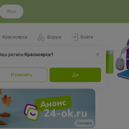
Жми
Красноярск
Форум
Войти
Ваш регион
Красноярск?
Нравится
Заказы
Изменить
Да
и
Команда
Торговые марки
Эксперты
Реклама