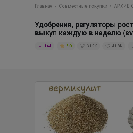
Главная
Совместные покупки
АРХИВ 
Удобрения, регуляторы рост
выкуп каждую в неделю (sv
144
5.0
31.9K
41.8K