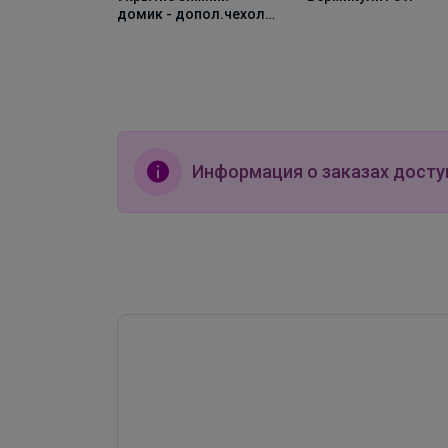
т. 1,2м (в
домик - допол.чехол h
м
100см(уп 3шт)
Информация о заказах досту