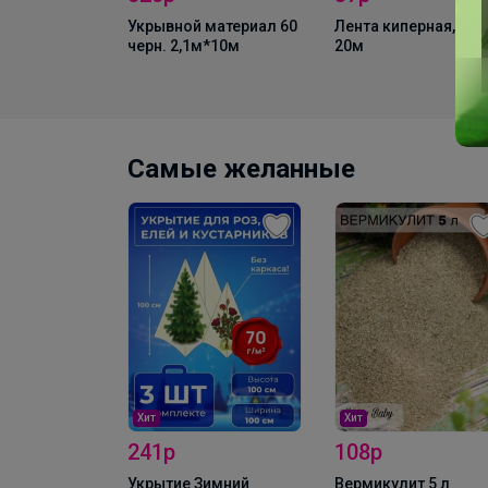
Укрывной материал 60
Лента киперная, 8мм
черн. 2,1м*10м
20м
Самые желанные
Хит
Хит
241р
108р
Укрытие Зимний
Вермикулит 5 л