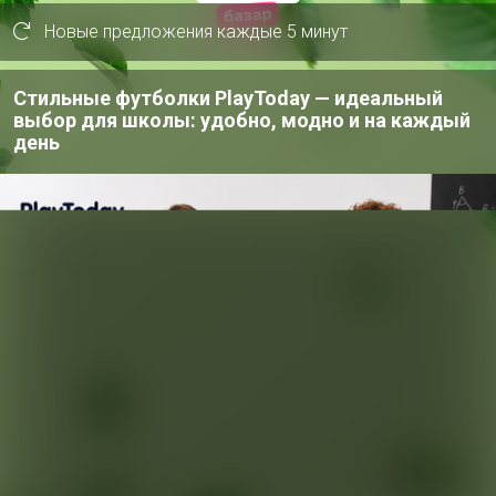
293
Новые предложения каждые 5 минут
Стильные футболки PlayToday — идеальный
ов
выбор для школы: удобно, модно и на каждый
день
Х
4
Хит
Кр
ко
33р
Хит
92р
Колышек