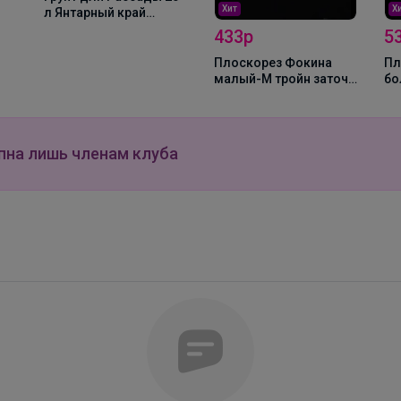
Хит
Х
л Янтарный край
(Нестеровское)
433р
5
Плоскорез Фокина
Пл
малый-М тройн заточ
бо
с черенком
за
пна лишь членам клуба
Леныра