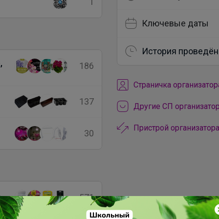
1
Ключевые даты
История проведён
,
186
Cтраничка организатор
137
Другие СП организатор
Пристрой организатора
30
а
571