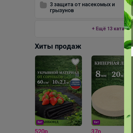
3 защита от насекомых и
грызунов
+ Ещё 13 каталог
Хиты продаж
Хит
Хит
520р
37р
Вермикулит 5 л